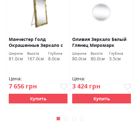
Манчестер Голд
Оливия Зеркало Белый
С
Окрашенные Зеркало с
Глянец Миромарк
Б
подставкой 170х80
Ширина
Высота
Глубина
Ширина
Высота
Глубина
Ш
Миромарк
81.0см
167.0см
8.0см
80.0см
80.0см
3.5см
9
Цена:
Цена:
Ц
7 656 грн
3 424 грн
1
Купить
Купить