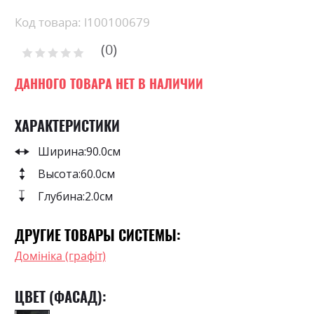
the
beginning
Код товара: l100100679
of
0
the
Рейтинг:
images
0
100
% of
gallery
ДАННОГО ТОВАРА НЕТ В НАЛИЧИИ
ХАРАКТЕРИСТИКИ
Ширина:
90.0см
Высота:
60.0см
Глубина:
2.0см
ДРУГИЕ ТОВАРЫ СИСТЕМЫ:
Домініка (графіт)
ЦВЕТ (ФАСАД):