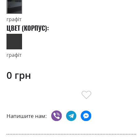
графіт
ЦВЕТ (КОРПУС):
графіт
0 грн
Напишите нам: