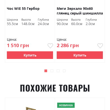
Чос WIE 55 Гербор
Меги Зеркало 90х60
П
глянец серый шиншилла
к
Миромарк
Ширина
Высота
Глубина
Ширина
Высота
Глубина
Ш
55.5см
148.0см
24.0см
90.0см
60.0см
2.0см
8
Цена:
Цена:
Ц
1 510 грн
2 286 грн
1
Купить
Купить
ПОХОЖИЕ ТОВАРЫ
НОВИНКА