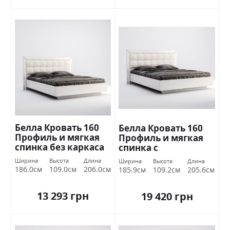
Белла Кровать 160
Белла Кровать 160
Профиль и мягкая
Профиль и мягкая
спинка без каркаса
спинка с
Белый глянец
подъемником
Ширина
Высота
Длина
Ширина
Высота
Длина
Миромарк
Белый глянец
186.0см
109.0см
206.0см
185.9см
109.2см
205.6см
Миромарк
13 293 грн
19 420 грн