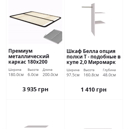
Премиум
Шкаф Белла опция
металлический
полки Т - подобные в
каркас 180х200
купе 2,0 Миромарк
Миромарк
Ширина
Высота
Длина
Ширина
Высота
Глубина
180.0см
6.0см
200.0см
97.5см
160.8см
48.0см
3 935 грн
1 410 грн