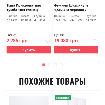
Вива Прикроватная
Фэмили Шкаф-купе
Ф
ый
тумба 1шх глянец
1,5х2,4 м зеркало /
2
кашемир Міромарк
белый глянец Миромарк
М
Ширина
Высота
Глубина
Ширина
Высота
Глубина
Ш
55.0см
16.0см
41.0см
150.0см
240.0см
61.5см
2
Цена:
Цена:
Ц
2 286 грн
19 080 грн
2
Купить
Купить
ПОХОЖИЕ ТОВАРЫ
НОВИНКА