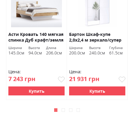
Асти Кровать 140 мягкая
Бартон Шкаф-купе
Ш
дв
спинка Дуб крафт/земля
2,0х2,4 м зеркало/супер
к
Миромарк
мат белый Миромарк
Ширина
Высота
Длина
Ширина
Высота
Глубина
Ш
145.0см
94.0см
206.0см
200.0см
240.0см
61.5см
2
Цена:
Цена:
Ц
7 243 грн
21 931 грн
2
Купить
Купить