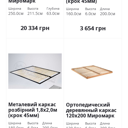
Миромарк
(крок 45мм)
Ширина
Высота
Глубина
Ширина
Высота
Длина
250.0см
211.5см
63.0см
160.0см
6.0см
200.0см
20 334 грн
3 654 грн
Металевий каркас
Ортопедический
розбірний 1,8х2,0м
деревянный каркас
(крок 45мм)
120х200 Миромарк
Ширина
Высота
Длина
Ширина
Высота
Длина
180.0см
6.0см
200.0см