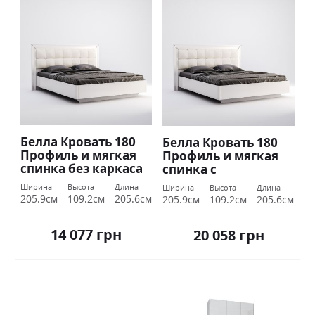
Белла Кровать 180
Белла Кровать 180
Профиль и мягкая
Профиль и мягкая
спинка без каркаса
спинка с
Белый глянец
подъемником
Ширина
Высота
Длина
Ширина
Высота
Длина
Миромарк
Белый глянец
205.9см
109.2см
205.6см
205.9см
109.2см
205.6см
Миромарк
14 077 грн
20 058 грн