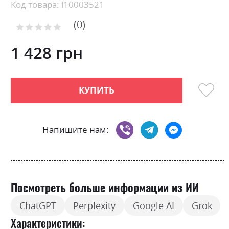
beginning
Код товара: l10003521
of
0
the
Рейтинг:
images
0
100
% of
gallery
1 428 грн
КУПИТЬ
Напишите нам:
Посмотреть больше информации из ИИ
ChatGPT
Perplexity
Google AI
Grok
Характеристики