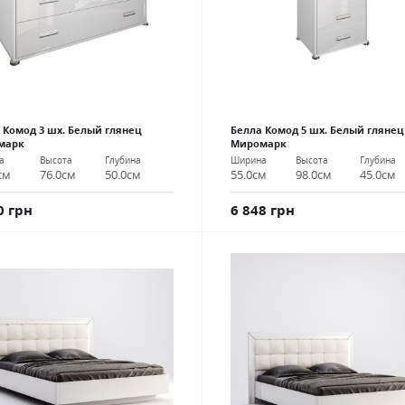
 Комод 3 шх. Белый глянец
Белла Комод 5 шх. Белый глянец
марк
Миромарк
а
Высота
Глубина
Ширина
Высота
Глубина
см
76.0см
50.0см
55.0см
98.0см
45.0см
0 грн
6 848 грн