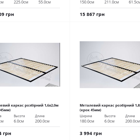
см
225.0см
55.0см
150.0см
211.0см
61.5с
09 грн
15 867 грн
евий каркас розбірний 1,6х2,0м
Металевий каркас розбірний 1,8
 45мм)
(крок 45мм)
а
Высота
Длина
Ширина
Высота
Длина
см
6.0см
200.0см
180.0см
6.0см
200.0с
4 грн
3 994 грн