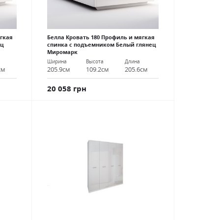
ягкая
Белла Кровать 180 Профиль и мягкая
ец
спинка с подъемником Белый глянец
Миромарк
Ширина
Высота
Длина
см
205.9см
109.2см
205.6см
20 058 грн