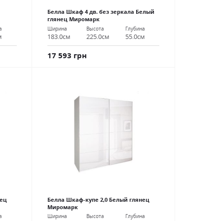
Белла Шкаф 4 дв. без зеркала Белый
глянец Миромарк
а
Ширина
Высота
Глубина
м
183.0см
225.0см
55.0см
17 593 грн
нец
Белла Шкаф-купе 2,0 Белый глянец
Миромарк
а
Ширина
Высота
Глубина