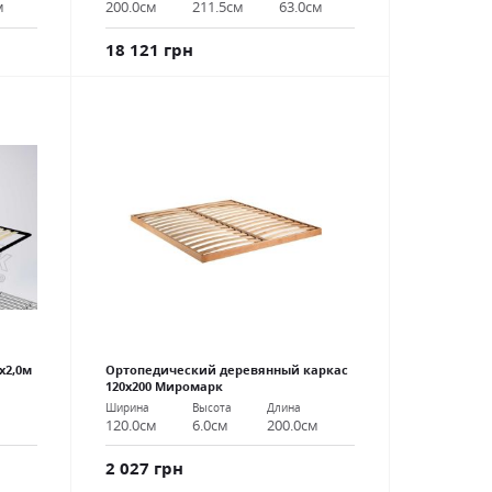
м
200.0см
211.5см
63.0см
18 121 грн
х2,0м
Ортопедический деревянный каркас
120х200 Миромарк
Ширина
Высота
Длина
м
120.0см
6.0см
200.0см
2 027 грн