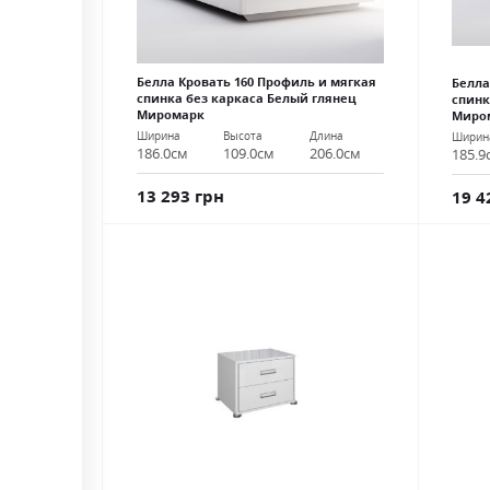
Белла Кровать 160 Профиль и мягкая
Белла
спинка без каркаса Белый глянец
спинк
Миромарк
Миро
Ширина
Высота
Длина
Ширин
186.0см
109.0см
206.0см
185.9
13 293 грн
19 4