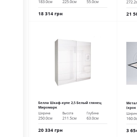
183.0см
225.0см
55.0см
272.2
18 314 грн
21 5
Белла Шкаф-купе 2,5 Белый глянец
Метал
Миромарк
(крок
Ширина
Высота
Глубина
Ширин
250.0см
211.5см
63.0см
160.0
20 334 грн
3 65