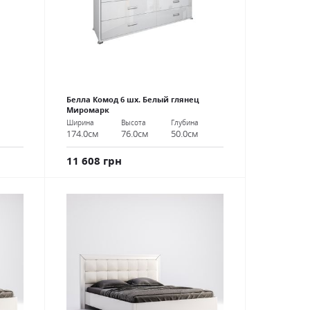
Белла Комод 6 шх. Белый глянец
Миромарк
Ширина
Высота
Глубина
174.0см
76.0см
50.0см
11 608 грн