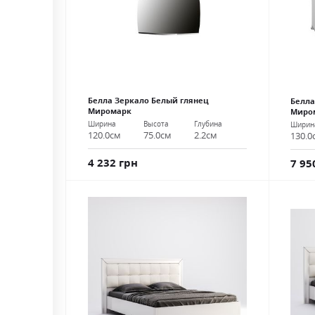
Белла Зеркало Белый глянец
Белла
Миромарк
Миро
Ширина
Высота
Глубина
Ширин
120.0см
75.0см
2.2см
130.0
4 232 грн
7 95