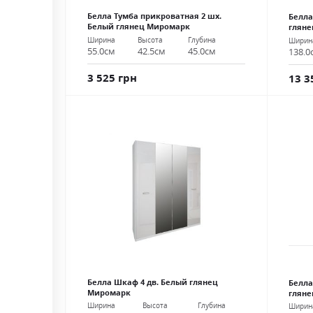
Белла Тумба прикроватная 2 шх.
Белла
Белый глянец Миромарк
глян
Ширина
Высота
Глубина
Ширин
55.0см
42.5см
45.0см
138.0
3 525 грн
13 3
Белла Шкаф 4 дв. Белый глянец
Белла
Миромарк
глян
Ширина
Высота
Глубина
Ширин