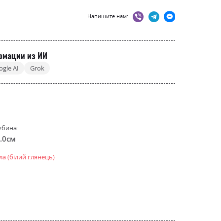
Напишите нам:
рмации из ИИ
ogle AI
Grok
убина:
.0см
ла (білий глянець)