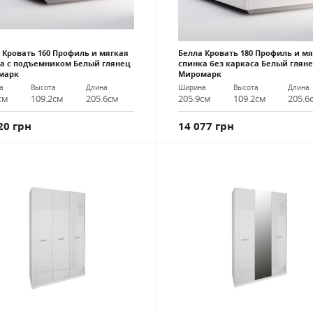
 Кровать 160 Профиль и мягкая
Белла Кровать 180 Профиль и м
а с подъемником Белый глянец
спинка без каркаса Белый глян
марк
Миромарк
а
Высота
Длина
Ширина
Высота
Длина
см
109.2см
205.6см
205.9см
109.2см
205.6
20 грн
14 077 грн