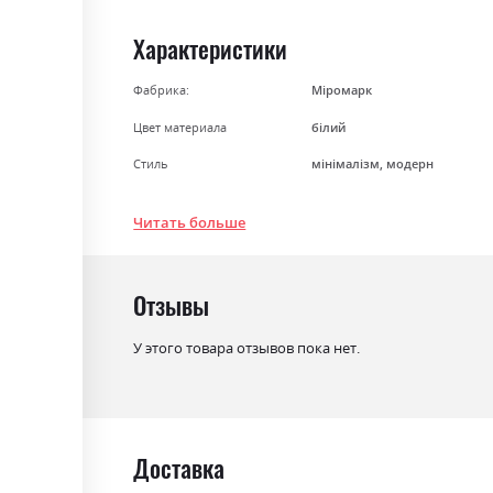
the
beginning
Характеристики
of
the
Фабрика:
Міромарк
images
Цвет материала
білий
gallery
Стиль
мінімалізм, модерн
Материал
лакована ДСП
Читать больше
Отзывы
У этого товара отзывов пока нет.
Доставка