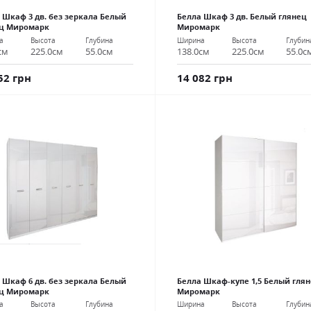
 Шкаф 3 дв. без зеркала Белый
Белла Шкаф 3 дв. Белый глянец
ец Миромарк
Миромарк
а
Высота
Глубина
Ширина
Высота
Глубин
см
225.0см
55.0см
138.0см
225.0см
55.0с
52 грн
14 082 грн
 Шкаф 6 дв. без зеркала Белый
Белла Шкаф-купе 1,5 Белый гля
ец Миромарк
Миромарк
а
Высота
Глубина
Ширина
Высота
Глубин