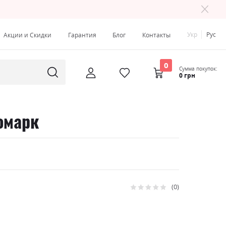
Укр
Рус
Акции и Скидки
Гарантия
Блог
Контакты
0
Сумма покупок:
0 грн
омарк
0
Рейтинг:
0
100
% of