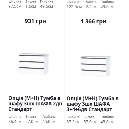
Ширина
Висота
Глибина
Ширина
Висота
Глибина
97.5см
1.6см
49.6см
122.5см
2.2см
49.6см
931 грн
1 366 грн
Опція (М+Н) Тумба в
Опція (М+Н) Тумба в
шафу 3шх ШАФА 2дв
шафу 3шх ШАФА
Стандарт
3+4+6дв Стандарт
Ширина
Висота
Глибина
Ширина
Висота
Глибина
86.4см
57.0см
45.0см
87.2см
57.0см
45.0см