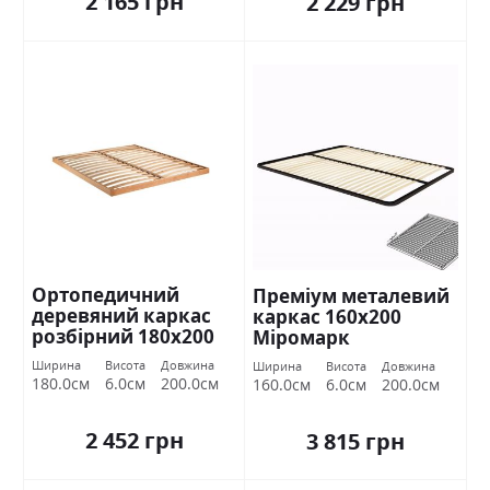
2 165 грн
2 229 грн
Ортопедичний
Преміум металевий
деревяний каркас
каркас 160х200
розбірний 180х200
Міромарк
Міромарк
Ширина
Висота
Довжина
Ширина
Висота
Довжина
180.0см
6.0см
200.0см
160.0см
6.0см
200.0см
2 452 грн
3 815 грн