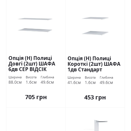
Опція (Н) Полиці
Опція (Н) Полиці
Довгі (2шт) ШАФА
Короткі (2шт) ШАФА
6дв СЕР ВІДСІК
1дв Стандарт
Стандарт
Ширина
Висота
Глибина
Ширина
Висота
Глибина
88.0см
1.6см
49.6см
41.6см
1.6см
49.6см
705 грн
453 грн