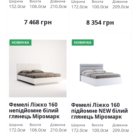
Ширина
Висота
Довжина
Ширина
Висота
Довжина
152.0см
106.0см
210.0см
172.0см
100.0см
209.0см
7 468 грн
8 354 грн
НОВИНКА
НОВИНКА
Фемелі Ліжко 160
Фемелі Ліжко 160
непідйомне білий
підйомне NEW білий
глянець Міромарк
глянець Міромарк
Ширина
Висота
Довжина
Ширина
Висота
Довжина
172.0см
106.0см
210.0см
172.0см
100.0см
209.0см