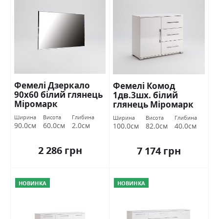
Фемелі Дзеркало
Фемелі Комод
90х60 білий глянець
1дв.3шх. білий
Міромарк
глянець Міромарк
Ширина
Висота
Глибина
Ширина
Висота
Глибина
90.0см
60.0см
2.0см
100.0см
82.0см
40.0см
2 286 грн
7 174 грн
НОВИНКА
НОВИНКА