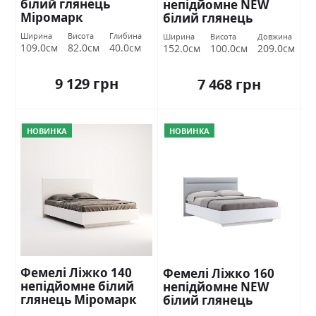
білий глянець
непідйомне NEW
Міромарк
білий глянець
Міромарк
Ширина
Висота
Глибина
Ширина
Висота
Довжина
109.0см
82.0см
40.0см
152.0см
100.0см
209.0см
9 129 грн
7 468 грн
НОВИНКА
НОВИНКА
Фемелі Ліжко 140
Фемелі Ліжко 160
непідйомне білий
непідйомне NEW
глянець Міромарк
білий глянець
Міромарк