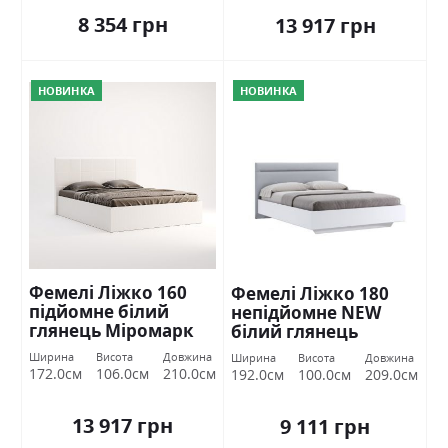
8 354 грн
13 917 грн
НОВИНКА
НОВИНКА
Фемелі Ліжко 160
Фемелі Ліжко 180
підйомне білий
непідйомне NEW
глянець Міромарк
білий глянець
Міромарк
Ширина
Висота
Довжина
Ширина
Висота
Довжина
172.0см
106.0см
210.0см
192.0см
100.0см
209.0см
13 917 грн
9 111 грн