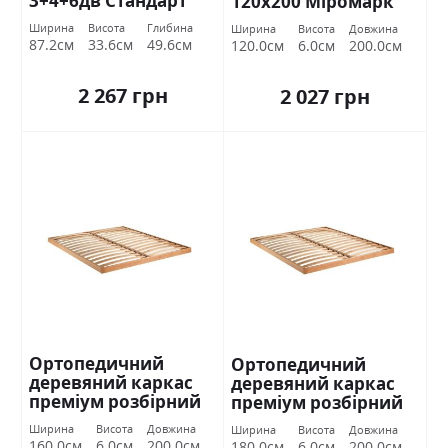
3+4+6дв Стандарт
120х200 Міромарк
Ширина
Висота
Глибина
Ширина
Висота
Довжина
87.2см
33.6см
49.6см
120.0см
6.0см
200.0см
2 267 грн
2 027 грн
Ортопедичний
Ортопедичний
деревяний каркас
деревяний каркас
преміум розбірний
преміум розбірний
160х200 Міромарк
180х200 Міромарк
Ширина
Висота
Довжина
Ширина
Висота
Довжина
160.0см
6.0см
200.0см
180.0см
6.0см
200.0см