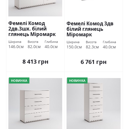
Фемелі Комод
Фемелі Комод 3дв
2дв.3шх. білий
білий глянець
глянець Міромарк
Міромарк
Ширина
Висота
Глибина
Ширина
Висота
Глибина
146.0см
82.0см
40.0см
150.0см
82.3см
40.0см
8 413 грн
6 761 грн
НОВИНКА
НОВИНКА