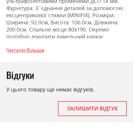
ультрафіолетовими променями ДСП 18 мм.
Фурнітура: З`єднання деталей за допомогою
ексцентрикової стяжки (MINIFIX). Розміри:
Ширина: 92.0см, Висота: 106.0см, Довжина:
200.0см. Спальне місце 80х190. Окремо
потрібно докупити ламельний каркас
відповідного розміру і матрац.
Читати більше
Фабрика:
Міромарк
Відгуки
Колір (Фасад):
білий глянець
Колір (Корпус):
білий
У цього товару ще немає відгуків.
Колір матеріалу
білий глянець
Стиль
мінімалізм, модерн
ЗАЛИШИТИ ВІДГУК
Матеріал
лакована ДСП
Ніша для білизни
ні
Спальне місце
80х190