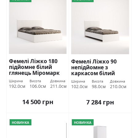
Фемелі Ліжко 180
Фемелі Ліжко 90
підйомне білий
непідйомне з
глянець Міромарк
каркасом білий
глянець Міромарк
Ширина
Висота
Довжина
Ширина
Висота
Довжина
192.0см
106.0см
211.0см
102.0см
98.0см
210.0см
14 500 грн
7 284 грн
НОВИНКА
НОВИНКА