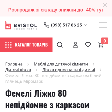
Розпродаж зі складу знижки до -40%
тут
(098) 517 86 25
0
КАТАЛОГ ТОВАРІВ
Головна
Меблі для дитячої кімнати
Дитячі ліжка
Ліжка односпальні дитячі
Фемелі Ліжко 80 непідйомне з каркасом білий
глянець Міромарк
Фемелі Ліжко 80
непідйомне з каркасом