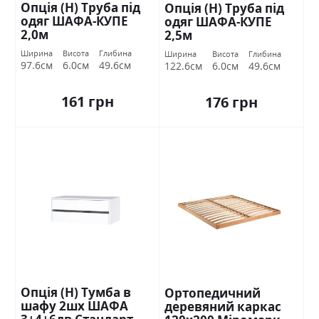
Опція (Н) Труба під
Опція (Н) Труба під
одяг ШАФА-КУПЕ
одяг ШАФА-КУПЕ
2,0м
2,5м
Ширина
Висота
Глибина
Ширина
Висота
Глибина
97.6см
6.0см
49.6см
122.6см
6.0см
49.6см
161 грн
176 грн
Опція (Н) Тумба в
Ортопедичний
шафу 2шх ШАФА
деревяний каркас