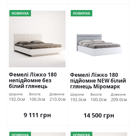
НОВИНКА
НОВИНКА
Фемелі Ліжко 180
Фемелі Ліжко 180
непідйомне без
підйомне NEW білий
білий глянець
глянець Міромарк
Міромарк
Ширина
Висота
Довжина
Ширина
Висота
Довжина
192.0см
106.0см
210.0см
192.0см
100.0см
209.0см
9 111 грн
14 500 грн
НОВИНКА
НОВИНКА