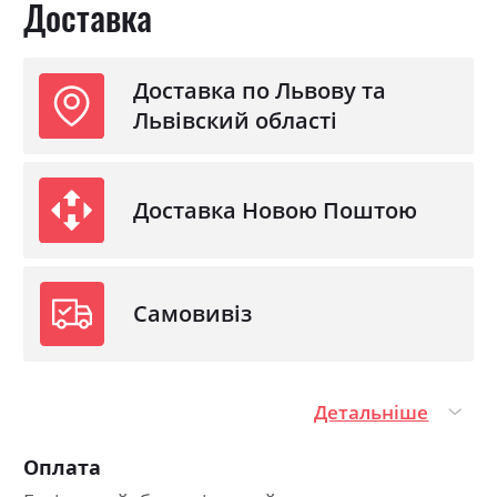
Доставка
З матрацом
ні
З підставкою під матрац
так
Доставка по Львову та
Львівский області
Доставка Новою Поштою
Самовивіз
Детальніше
Оплата