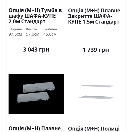
Опція (М+Н) Тумба в
Опція (М+Н) Плавне
шафу ШАФА-КУПЕ
Закриття ШАФА-
2,0м Стандарт
КУПЕ 1,5м Стандарт
Ширина
Висота
Глибина
97.6см
57.0см
45.0см
3 043 грн
1 739 грн
Опція (М+Н) Плавне
Опція (М+Н) Полиці