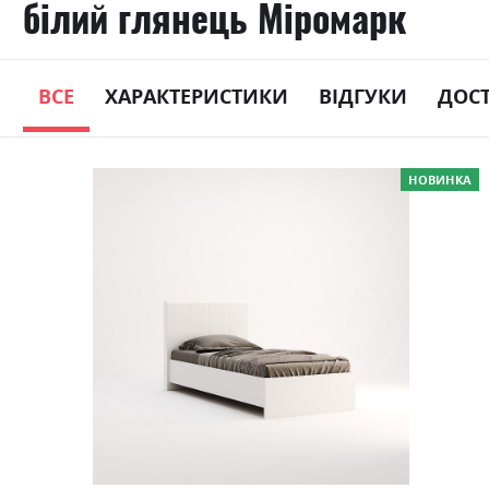
білий глянець Міромарк
ВСЕ
ХАРАКТЕРИСТИКИ
ВІДГУКИ
ДОС
Skip
НОВИНКА
to
the
end
of
the
images
gallery