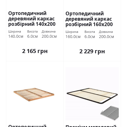
Ортопедичний
Ортопедичний
деревяний каркас
деревяний каркас
розбірний 140х200
розбірний 160х200
Міромарк
Міромарк
Ширина
Висота
Довжина
Ширина
Висота
Довжина
140.0см
6.0см
200.0см
160.0см
6.0см
200.0см
2 165 грн
2 229 грн
Ортопедичний