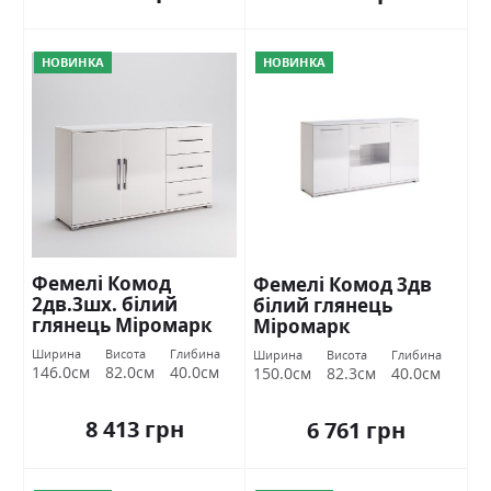
НОВИНКА
НОВИНКА
Фемелі Комод
Фемелі Комод 3дв
2дв.3шх. білий
білий глянець
глянець Міромарк
Міромарк
Ширина
Висота
Глибина
Ширина
Висота
Глибина
146.0см
82.0см
40.0см
150.0см
82.3см
40.0см
8 413 грн
6 761 грн