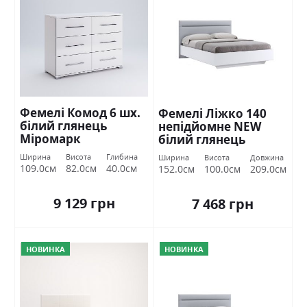
Фемелі Комод 6 шх.
Фемелі Ліжко 140
білий глянець
непідйомне NEW
Міромарк
білий глянець
Міромарк
Ширина
Висота
Глибина
Ширина
Висота
Довжина
109.0см
82.0см
40.0см
152.0см
100.0см
209.0см
9 129 грн
7 468 грн
НОВИНКА
НОВИНКА