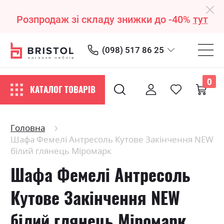
Розпродаж зі складу знижки до -40%
тут
(098) 517 86 25
0
КАТАЛОГ ТОВАРІВ
Головна
Шафа Фемелі Антресоль Кутове Закінчення NEW
білий глянець Міромарк
Шафа Фемелі Антресоль
Кутове Закінчення NEW
білий глянець Міромарк