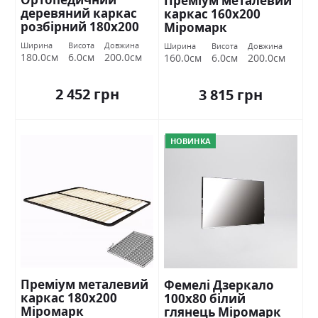
Преміум металевий
деревяний каркас
каркас 160х200
розбірний 180х200
Міромарк
Міромарк
Ширина
Висота
Довжина
Ширина
Висота
Довжина
180.0см
6.0см
200.0см
160.0см
6.0см
200.0см
2 452 грн
3 815 грн
НОВИНКА
Преміум металевий
Фемелі Дзеркало
каркас 180х200
100х80 білий
Міромарк
глянець Міромарк