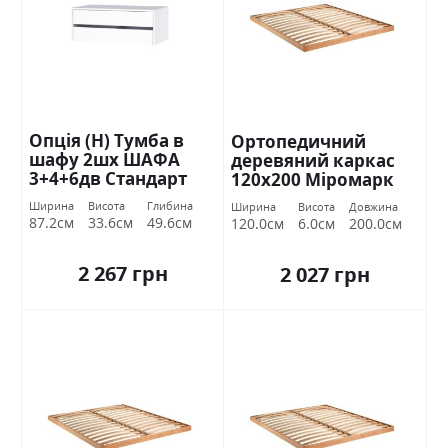
Опція (Н) Тумба в
Ортопедичний
шафу 2шх ШАФА
деревяний каркас
3+4+6дв Стандарт
120х200 Міромарк
Ширина
Висота
Глибина
Ширина
Висота
Довжина
87.2см
33.6см
49.6см
120.0см
6.0см
200.0см
2 267 грн
2 027 грн