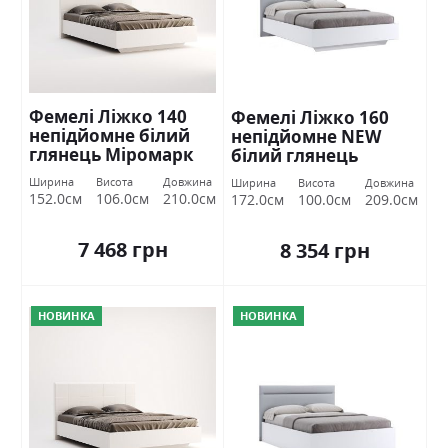
Фемелі Ліжко 140
Фемелі Ліжко 160
непідйомне білий
непідйомне NEW
глянець Міромарк
білий глянець
Міромарк
Ширина
Висота
Довжина
Ширина
Висота
Довжина
152.0см
106.0см
210.0см
172.0см
100.0см
209.0см
7 468 грн
8 354 грн
НОВИНКА
НОВИНКА