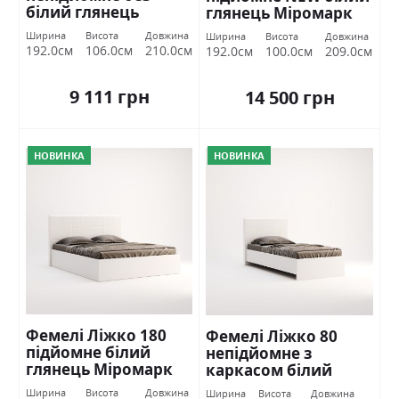
білий глянець
глянець Міромарк
Міромарк
Ширина
Висота
Довжина
Ширина
Висота
Довжина
192.0см
106.0см
210.0см
192.0см
100.0см
209.0см
9 111 грн
14 500 грн
НОВИНКА
НОВИНКА
Фемелі Ліжко 180
Фемелі Ліжко 80
підйомне білий
непідйомне з
глянець Міромарк
каркасом білий
глянець Міромарк
Ширина
Висота
Довжина
Ширина
Висота
Довжина