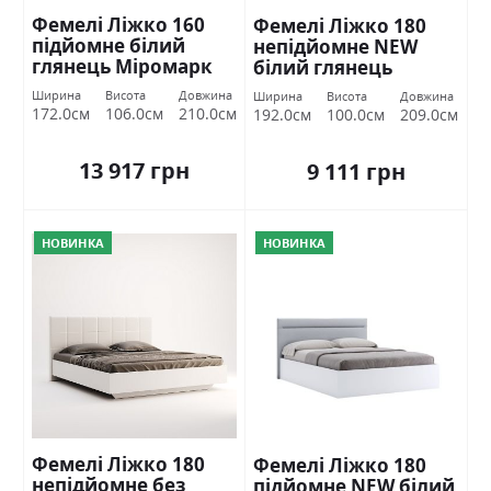
Фемелі Ліжко 160
Фемелі Ліжко 180
підйомне білий
непідйомне NEW
глянець Міромарк
білий глянець
Міромарк
Ширина
Висота
Довжина
Ширина
Висота
Довжина
172.0см
106.0см
210.0см
192.0см
100.0см
209.0см
13 917 грн
9 111 грн
НОВИНКА
НОВИНКА
Фемелі Ліжко 180
Фемелі Ліжко 180
непідйомне без
підйомне NEW білий