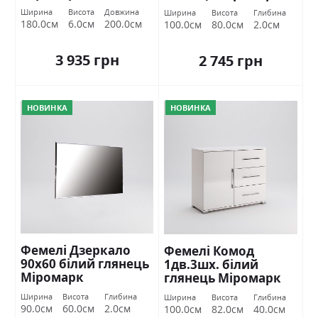
Ширина
Висота
Довжина
Ширина
Висота
Глибина
180.0см
6.0см
200.0см
100.0см
80.0см
2.0см
3 935 грн
2 745 грн
НОВИНКА
НОВИНКА
Фемелі Дзеркало
Фемелі Комод
90х60 білий глянець
1дв.3шх. білий
Міромарк
глянець Міромарк
Ширина
Висота
Глибина
Ширина
Висота
Глибина
90.0см
60.0см
2.0см
100.0см
82.0см
40.0см