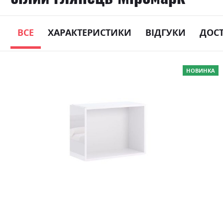
ВСЕ
ХАРАКТЕРИСТИКИ
ВІДГУКИ
ДОС
Skip
НОВИНКА
to
the
end
of
the
images
gallery