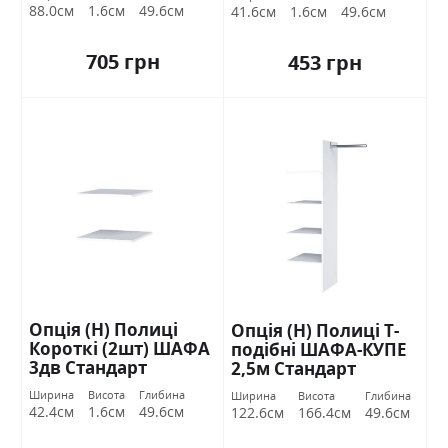
88.0см
1.6см
49.6см
41.6см
1.6см
49.6см
705 грн
453 грн
Опція (Н) Полиці
Опція (Н) Полиці Т-
Короткі (2шт) ШАФА
подібні ШАФА-КУПЕ
3дв Стандарт
2,5м Стандарт
Ширина
Висота
Глибина
Ширина
Висота
Глибина
42.4см
1.6см
49.6см
122.6см
166.4см
49.6см