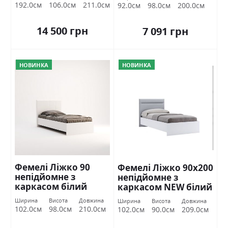
192.0см
106.0см
211.0см
92.0см
98.0см
200.0см
14 500 грн
7 091 грн
НОВИНКА
НОВИНКА
Фемелі Ліжко 90
Фемелі Ліжко 90х200
непідйомне з
непідйомне з
каркасом білий
каркасом NEW білий
глянець Міромарк
глянець Міромарк
Ширина
Висота
Довжина
Ширина
Висота
Довжина
102.0см
98.0см
210.0см
102.0см
90.0см
209.0см