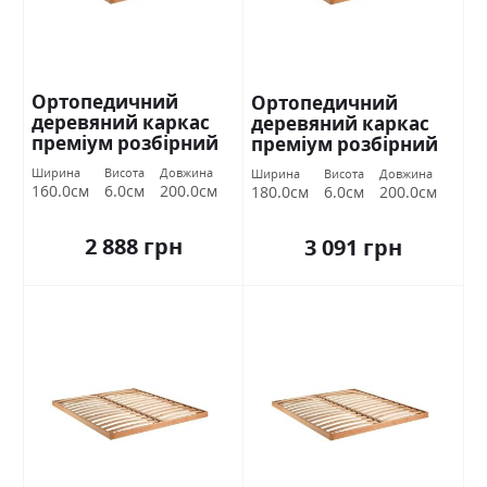
Ортопедичний
Ортопедичний
деревяний каркас
деревяний каркас
преміум розбірний
преміум розбірний
160х200 Міромарк
180х200 Міромарк
Ширина
Висота
Довжина
Ширина
Висота
Довжина
160.0см
6.0см
200.0см
180.0см
6.0см
200.0см
2 888 грн
3 091 грн