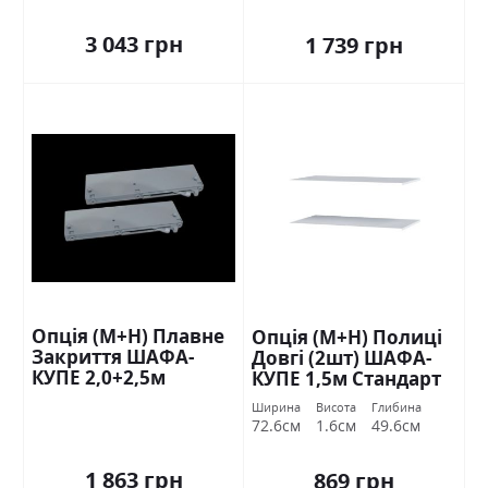
3 043 грн
1 739 грн
Опція (М+Н) Плавне
Опція (М+Н) Полиці
Закриття ШАФА-
Довгі (2шт) ШАФА-
КУПЕ 2,0+2,5м
КУПЕ 1,5м Стандарт
Стандарт
Ширина
Висота
Глибина
72.6см
1.6см
49.6см
1 863 грн
869 грн