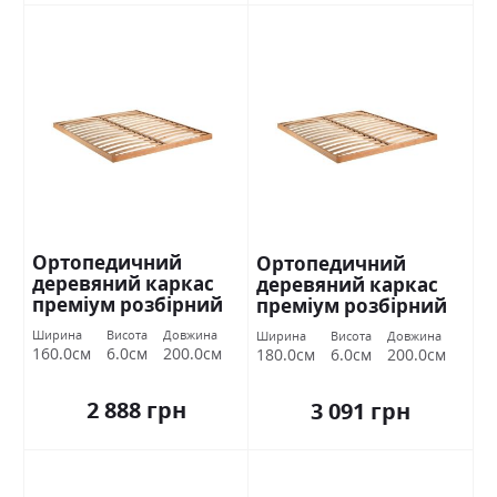
Ортопедичний
Ортопедичний
деревяний каркас
деревяний каркас
преміум розбірний
преміум розбірний
160х200 Міромарк
180х200 Міромарк
Ширина
Висота
Довжина
Ширина
Висота
Довжина
160.0см
6.0см
200.0см
180.0см
6.0см
200.0см
2 888 грн
3 091 грн