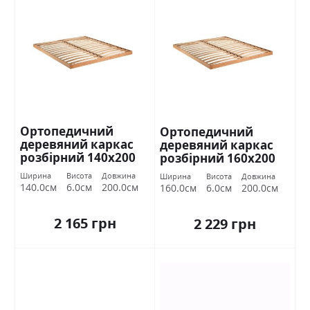
Ортопедичний
Ортопедичний
деревяний каркас
деревяний каркас
розбірний 140х200
розбірний 160х200
Міромарк
Міромарк
Ширина
Висота
Довжина
Ширина
Висота
Довжина
140.0см
6.0см
200.0см
160.0см
6.0см
200.0см
2 165 грн
2 229 грн