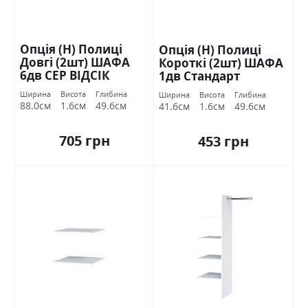
Опція (Н) Полиці
Опція (Н) Полиці
Довгі (2шт) ШАФА
Короткі (2шт) ШАФА
6дв СЕР ВІДСІК
1дв Стандарт
Стандарт
Ширина
Висота
Глибина
Ширина
Висота
Глибина
88.0см
1.6см
49.6см
41.6см
1.6см
49.6см
705 грн
453 грн