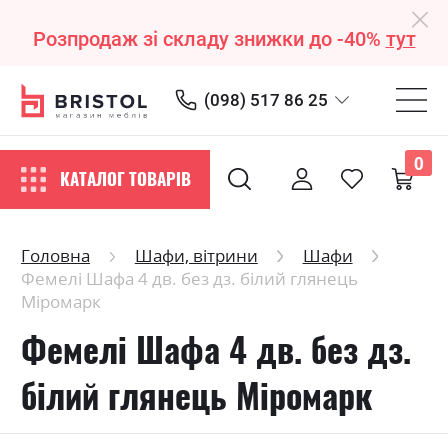
Розпродаж зі складу знижки до -40%
тут
(098) 517 86 25
0
КАТАЛОГ ТОВАРІВ
Головна
Шафи, вітрини
Шафи
Фемелі Шафа 4 дв. без дз. білий глянець
Міромарк
Фемелі Шафа 4 дв. без дз.
білий глянець Міромарк