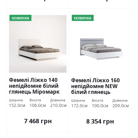
НОВИНКА
НОВИНКА
Фемелі Ліжко 140
Фемелі Ліжко 160
непідйомне білий
непідйомне NEW
глянець Міромарк
білий глянець
Міромарк
Ширина
Висота
Довжина
Ширина
Висота
Довжина
152.0см
106.0см
210.0см
172.0см
100.0см
209.0см
7 468 грн
8 354 грн