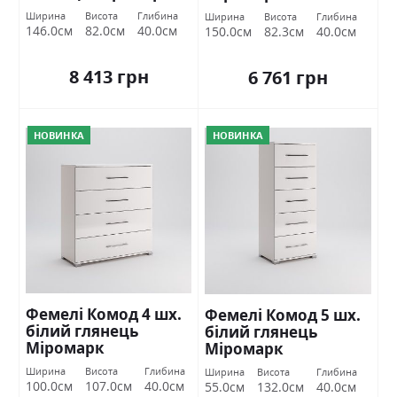
Ширина
Висота
Глибина
Ширина
Висота
Глибина
146.0см
82.0см
40.0см
150.0см
82.3см
40.0см
8 413 грн
6 761 грн
НОВИНКА
НОВИНКА
Фемелі Комод 4 шх.
Фемелі Комод 5 шх.
білий глянець
білий глянець
Міромарк
Міромарк
Ширина
Висота
Глибина
Ширина
Висота
Глибина
100.0см
107.0см
40.0см
55.0см
132.0см
40.0см