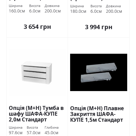
Ширина
Висота
Довжина
Ширина
Висота
Довжина
160.0см
6.0см
200.0см
180.0см
6.0см
200.0см
3 654 грн
3 994 грн
Опція (М+Н) Тумба в
Опція (М+Н) Плавне
шафу ШАФА-КУПЕ
Закриття ШАФА-
2,0м Стандарт
КУПЕ 1,5м Стандарт
Ширина
Висота
Глибина
97.6см
57.0см
45.0см