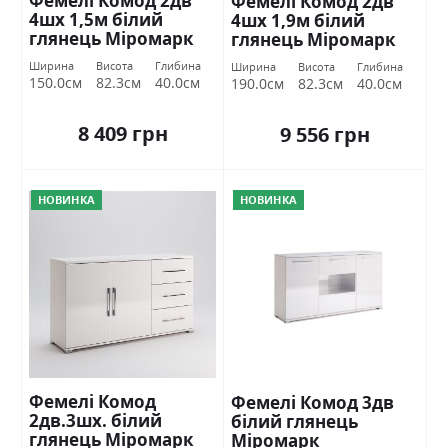
Фемелі Комод 2дв
Фемелі Комод 2дв
4шх 1,5м білий
4шх 1,9м білий
глянець Міромарк
глянець Міромарк
Ширина
Висота
Глибина
Ширина
Висота
Глибина
150.0см
82.3см
40.0см
190.0см
82.3см
40.0см
8 409 грн
9 556 грн
НОВИНКА
НОВИНКА
Фемелі Комод
Фемелі Комод 3дв
2дв.3шх. білий
білий глянець
глянець Міромарк
Міромарк