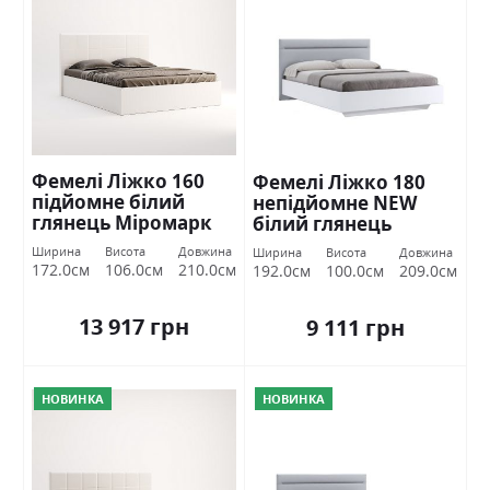
Фемелі Ліжко 160
Фемелі Ліжко 180
підйомне білий
непідйомне NEW
глянець Міромарк
білий глянець
Міромарк
Ширина
Висота
Довжина
Ширина
Висота
Довжина
172.0см
106.0см
210.0см
192.0см
100.0см
209.0см
13 917 грн
9 111 грн
НОВИНКА
НОВИНКА