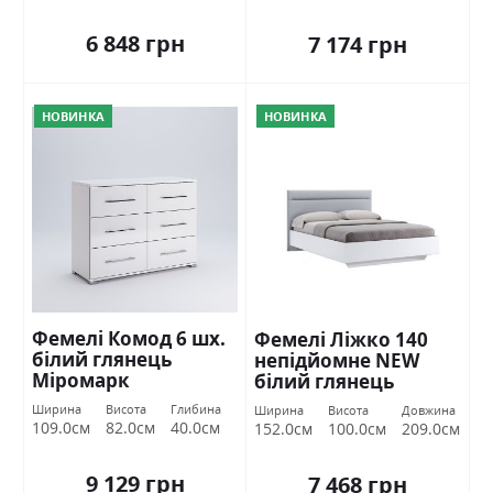
6 848 грн
7 174 грн
НОВИНКА
НОВИНКА
Фемелі Комод 6 шх.
Фемелі Ліжко 140
білий глянець
непідйомне NEW
Міромарк
білий глянець
Міромарк
Ширина
Висота
Глибина
Ширина
Висота
Довжина
109.0см
82.0см
40.0см
152.0см
100.0см
209.0см
9 129 грн
7 468 грн