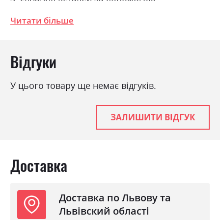
ексцентрикової стяжки (MINIFIX). Розміри:
Читати більше
Ширина 178.8см, Висота 210.4см, Глибина
54.6см
Відгуки
Фабрика:
Міромарк
Колір (Фасад):
білий глянець
У цього товару ще немає відгуків.
Колір (Корпус):
білий
Колір матеріалу
білий глянець
ЗАЛИШИТИ ВІДГУК
Стиль
мінімалізм, модерн
Матеріал
лакована ДСП
Доставка
Доставка по Львову та
Львівский області