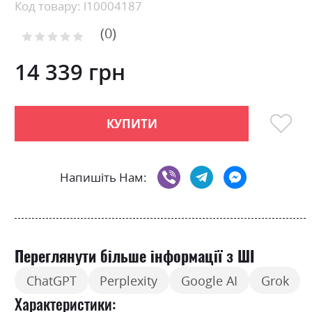
Skip
Код товару: l10004187
to
0
the
Рейтинг:
0
100
beginning
% of
of
14 339 грн
the
images
gallery
КУПИТИ
Напишіть Нам:
Переглянути більше інформації з ШІ
ChatGPT
Perplexity
Google AI
Grok
Характеристики