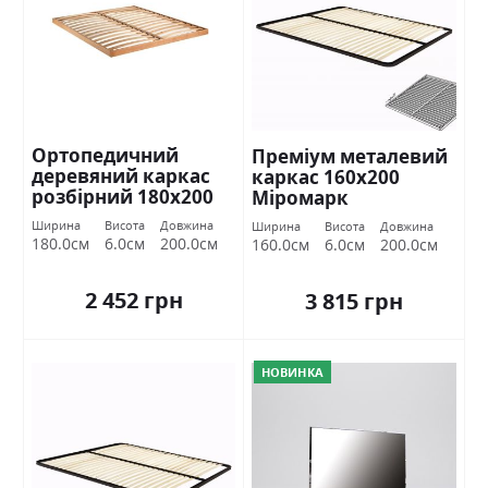
Ортопедичний
Преміум металевий
деревяний каркас
каркас 160х200
розбірний 180х200
Міромарк
Міромарк
Ширина
Висота
Довжина
Ширина
Висота
Довжина
180.0см
6.0см
200.0см
160.0см
6.0см
200.0см
2 452 грн
3 815 грн
НОВИНКА