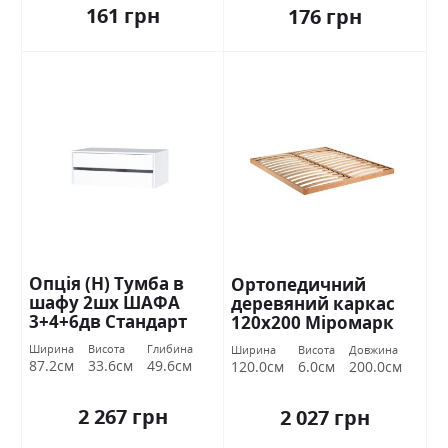
161 грн
176 грн
Опція (Н) Тумба в
Ортопедичний
шафу 2шх ШАФА
деревяний каркас
3+4+6дв Стандарт
120х200 Міромарк
Ширина
Висота
Глибина
Ширина
Висота
Довжина
87.2см
33.6см
49.6см
120.0см
6.0см
200.0см
2 267 грн
2 027 грн