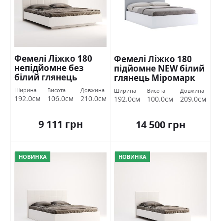
Фемелі Ліжко 180
Фемелі Ліжко 180
непідйомне без
підйомне NEW білий
білий глянець
глянець Міромарк
Міромарк
Ширина
Висота
Довжина
Ширина
Висота
Довжина
192.0см
106.0см
210.0см
192.0см
100.0см
209.0см
9 111 грн
14 500 грн
НОВИНКА
НОВИНКА