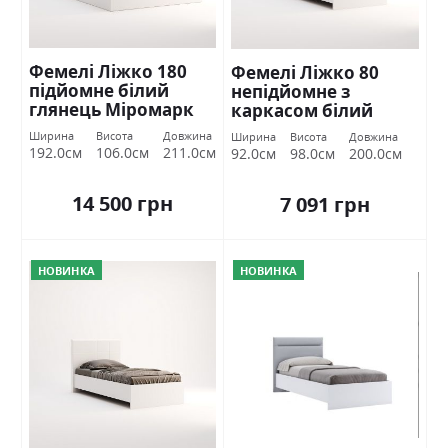
Фемелі Ліжко 180
Фемелі Ліжко 80
підйомне білий
непідйомне з
глянець Міромарк
каркасом білий
глянець Міромарк
Ширина
Висота
Довжина
Ширина
Висота
Довжина
192.0см
106.0см
211.0см
92.0см
98.0см
200.0см
14 500 грн
7 091 грн
НОВИНКА
НОВИНКА