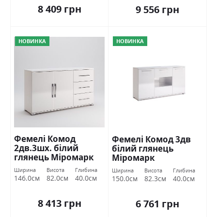
8 409 грн
9 556 грн
НОВИНКА
НОВИНКА
Фемелі Комод
Фемелі Комод 3дв
2дв.3шх. білий
білий глянець
глянець Міромарк
Міромарк
Ширина
Висота
Глибина
Ширина
Висота
Глибина
146.0см
82.0см
40.0см
150.0см
82.3см
40.0см
8 413 грн
6 761 грн