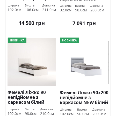
глянець Міромарк
Ширина
Висота
Довжина
Ширина
Висота
Довжина
192.0см
106.0см
211.0см
92.0см
98.0см
200.0см
14 500 грн
7 091 грн
НОВИНКА
НОВИНКА
Фемелі Ліжко 90
Фемелі Ліжко 90х200
непідйомне з
непідйомне з
каркасом білий
каркасом NEW білий
глянець Міромарк
глянець Міромарк
Ширина
Висота
Довжина
Ширина
Висота
Довжина
102.0см
98.0см
210.0см
102.0см
90.0см
209.0см