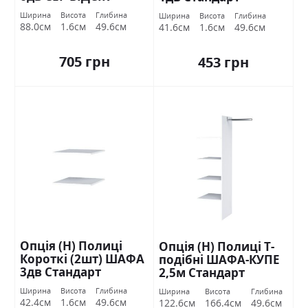
Стандарт
Ширина
Висота
Глибина
Ширина
Висота
Глибина
88.0см
1.6см
49.6см
41.6см
1.6см
49.6см
705 грн
453 грн
Опція (Н) Полиці
Опція (Н) Полиці Т-
Короткі (2шт) ШАФА
подібні ШАФА-КУПЕ
3дв Стандарт
2,5м Стандарт
Ширина
Висота
Глибина
Ширина
Висота
Глибина
42.4см
1.6см
49.6см
122.6см
166.4см
49.6см