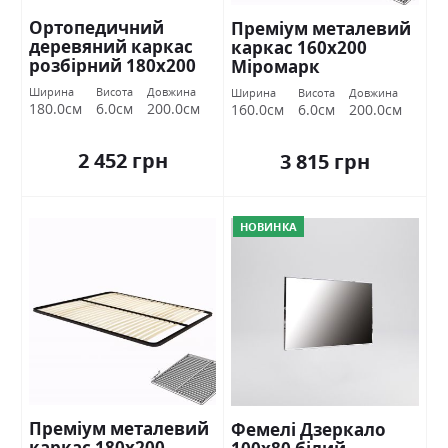
Ортопедичний
Преміум металевий
деревяний каркас
каркас 160х200
розбірний 180х200
Міромарк
Міромарк
Ширина
Висота
Довжина
Ширина
Висота
Довжина
180.0см
6.0см
200.0см
160.0см
6.0см
200.0см
2 452 грн
3 815 грн
НОВИНКА
Преміум металевий
Фемелі Дзеркало
каркас 180х200