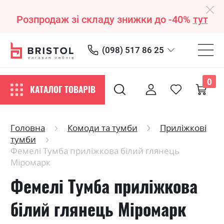
Розпродаж зі складу знижки до -40%
тут
(098) 517 86 25
0
КАТАЛОГ ТОВАРІВ
Головна
Комоди та тумби
Приліжкові
тумби
Фемелі Тумба приліжкова білий глянець
Міромарк
Фемелі Тумба приліжкова
білий глянець Міромарк