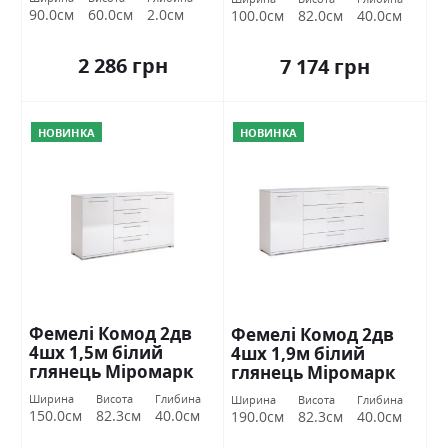
90.0см
60.0см
2.0см
100.0см
82.0см
40.0см
2 286 грн
7 174 грн
НОВИНКА
НОВИНКА
Фемелі Комод 2дв
Фемелі Комод 2дв
4шх 1,5м білий
4шх 1,9м білий
глянець Міромарк
глянець Міромарк
Ширина
Висота
Глибина
Ширина
Висота
Глибина
150.0см
82.3см
40.0см
190.0см
82.3см
40.0см