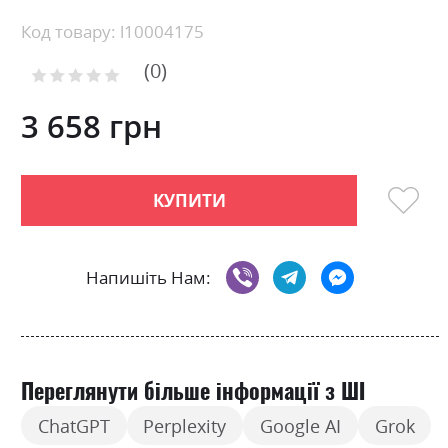
the
beginning
Код товару: l10004175
of
0
the
Рейтинг:
images
0
100
% of
gallery
3 658 грн
КУПИТИ
Напишіть Нам:
Переглянути більше інформації з ШІ
ChatGPT
Perplexity
Google AI
Grok