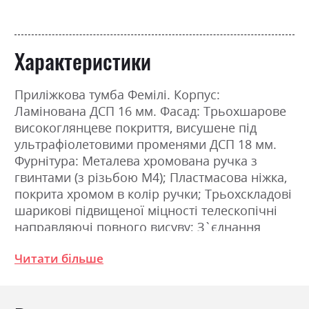
Характеристики
Приліжкова тумба Фемілі. Корпус:
Ламінована ДСП 16 мм. Фасад: Трьохшарове
високоглянцеве покриття, висушене під
ультрафіолетовими променями ДСП 18 мм.
Фурнітура: Металева хромована ручка з
гвинтами (з різьбою М4); Пластмасова ніжка,
покрита хромом в колір ручки; Трьохскладові
шарикові підвищеної міцності телескопічні
направляючі повного висуву; З`єднання
деталей за допомогою ексцентрикової стяжки
Читати більше
(MINIFIX). Розміри: Ширина 55.1см, Висота
48.1см, Глибина 40.0см