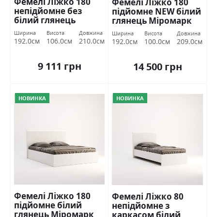
Фемелі Ліжко 180
Фемелі Ліжко 180
непідйомне без
підйомне NEW білий
білий глянець
глянець Міромарк
Міромарк
Ширина
Висота
Довжина
Ширина
Висота
Довжина
192.0см
106.0см
210.0см
192.0см
100.0см
209.0см
9 111 грн
14 500 грн
НОВИНКА
НОВИНКА
Фемелі Ліжко 180
Фемелі Ліжко 80
підйомне білий
непідйомне з
глянець Міромарк
каркасом білий