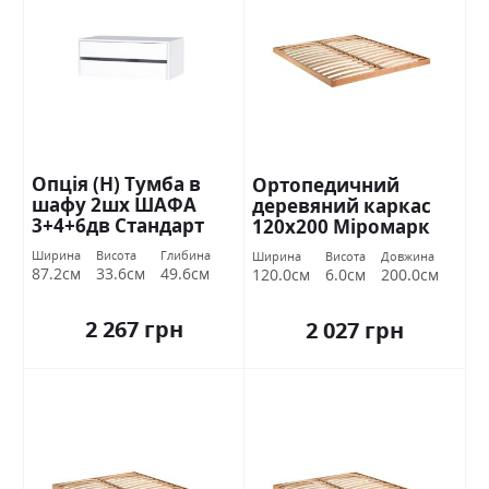
Опція (Н) Тумба в
Ортопедичний
шафу 2шх ШАФА
деревяний каркас
3+4+6дв Стандарт
120х200 Міромарк
Ширина
Висота
Глибина
Ширина
Висота
Довжина
87.2см
33.6см
49.6см
120.0см
6.0см
200.0см
2 267 грн
2 027 грн