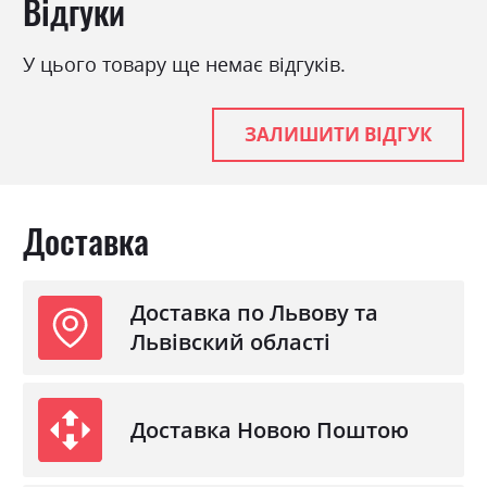
Відгуки
Фабрика:
Міромарк
Колір (Фасад):
білий глянець
У цього товару ще немає відгуків.
Колір (Корпус):
білий
Колір матеріалу
білий глянець
ЗАЛИШИТИ ВІДГУК
Стиль
мінімалізм, модерн
Матеріал
лакована ДСП
Доставка
Доставка по Львову та
Львівский області
Доставка Новою Поштою