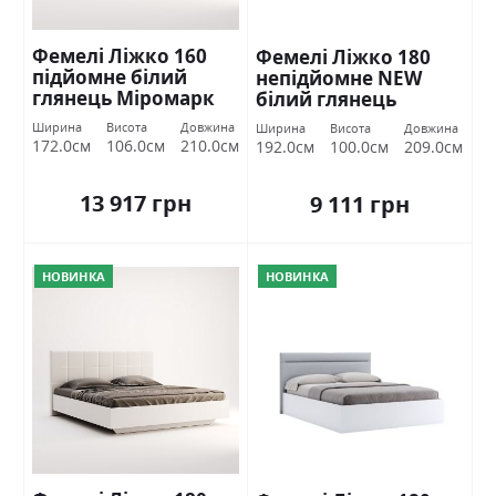
Фемелі Ліжко 160
Фемелі Ліжко 180
підйомне білий
непідйомне NEW
глянець Міромарк
білий глянець
Міромарк
Ширина
Висота
Довжина
Ширина
Висота
Довжина
172.0см
106.0см
210.0см
192.0см
100.0см
209.0см
13 917 грн
9 111 грн
НОВИНКА
НОВИНКА