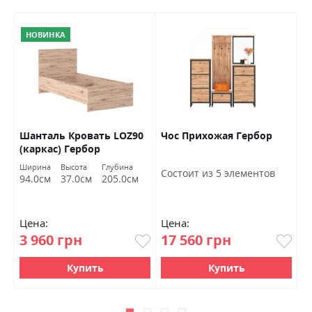
НОВИНКА
Шанталь Кровать LOZ90
Чос Прихожая Гербор
Ш
(каркас) Гербор
о
Ширина
Высота
Глубина
Ш
Состоит из 5 элементов
94.0см
37.0см
205.0см
7
Цена:
Цена:
Ц
3 960 грн
17 560 грн
4
Купить
Купить