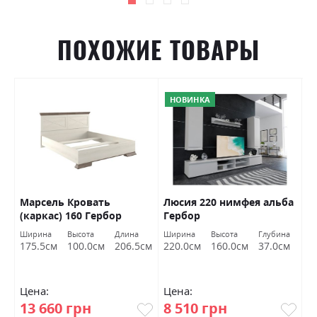
ПОХОЖИЕ ТОВАРЫ
НОВИНКА
Марсель Кровать
Люсия 220 нимфея альба
Т
(каркас) 160 Гербор
Гербор
Г
Ширина
Высота
Длина
Ширина
Высота
Глубина
Ш
175.5см
100.0см
206.5см
220.0см
160.0см
37.0см
1
Цена:
Цена:
Ц
13 660 грн
8 510 грн
3