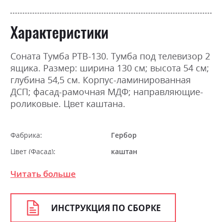
Характеристики
Соната Тумба РТВ-130. Тумба под телевизор 2
ящика. Размер: ширина 130 см; высота 54 см;
глубина 54,5 см. Корпус-ламинированная
ДСП; фасад-рамочная МДФ; направляющие-
роликовые. Цвет каштана.
Фабрика:
Гербор
Цвет (Фасад):
каштан
Цвет (Корпус):
каштан
Читать больше
Цвет материала
каштан
Стиль
класика, ретро
ИНСТРУКЦИЯ ПО СБОРКЕ
Материал
ламінована ДСП з МДФ