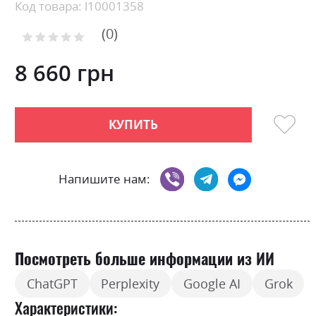
beginning
Код товара: l10001358
of
0
the
Рейтинг:
images
0
100
% of
gallery
8 660 грн
КУПИТЬ
Напишите нам:
Посмотреть больше информации из ИИ
ChatGPT
Perplexity
Google AI
Grok
Характеристики