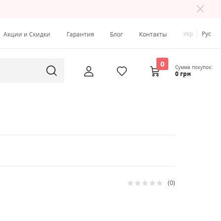
Укр
Рус
Акции и Скидки
Гарантия
Блог
Контакты
0
Сумма покупок:
0 грн
0
Рейтинг:
0
100
% of