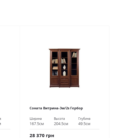
Соната Витрина-3w/2s Гербор
а
Ширина
Высота
Глубина
м
167.5см
204.5см
49.5см
28 370 грн