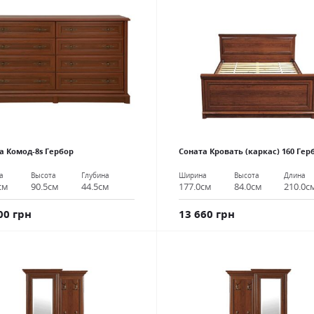
а Комод-8s Гербор
Соната Кровать (каркас) 160 Гер
а
Высота
Глубина
Ширина
Высота
Длина
см
90.5см
44.5см
177.0см
84.0см
210.0с
00 грн
13 660 грн