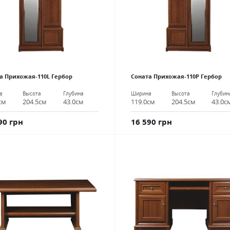
а Прихожая-110L Гербор
Соната Прихожая-110P Гербор
а
Высота
Глубина
Ширина
Высота
Глубин
см
204.5см
43.0см
119.0см
204.5см
43.0с
90 грн
16 590 грн