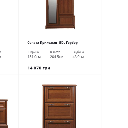
Соната Прихожая-150L Гербор
а
Ширина
Высота
Глубина
м
151.0см
204.5см
43.0см
14 070 грн