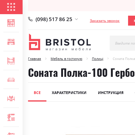
КАТАЛОГ ТОВАРОВ
(098) 517 86 25
Заказать звонок
ГОСТИНАЯ
СПАЛЬНЯ
Введите по
Главная
Мебель в гостиную
Полиці
Соната Полка
ДЕТСКАЯ
Соната Полка-100 Герб
МЯГКАЯ МЕБЕЛЬ
ВСЕ
ХАРАКТЕРИСТИКИ
ИНСТРУКЦИЯ
СТОЛЫ И СТУЛЬЯ
Skip
ПРИХОЖАЯ
to
the
end