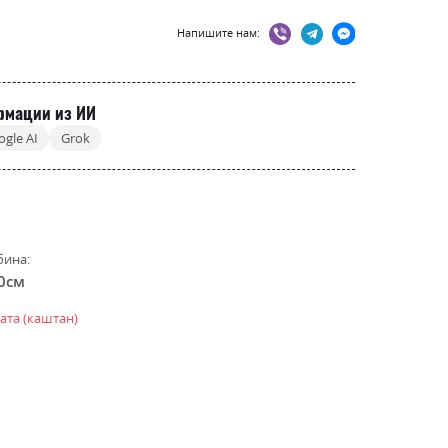
Напишите нам:
рмации из ИИ
ogle AI
Grok
бина:
.0см
ата (каштан)