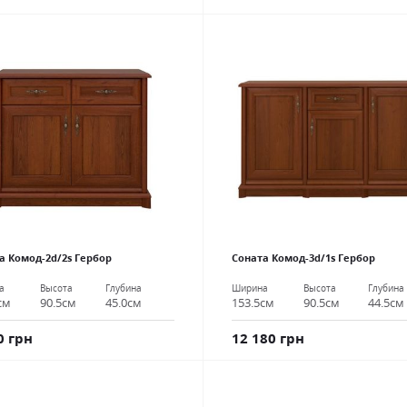
а Комод-2d/2s Гербор
Соната Комод-3d/1s Гербор
а
Высота
Глубина
Ширина
Высота
Глубина
см
90.5см
45.0см
153.5см
90.5см
44.5см
0 грн
12 180 грн