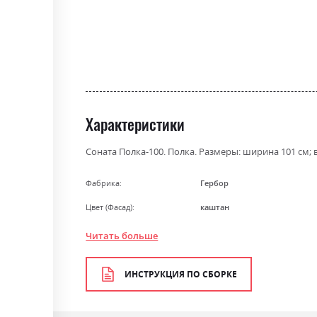
gallery
Характеристики
Соната Полка-100. Полка. Размеры: ширина 101 см; 
Фабрика:
Гербор
Цвет (Фасад):
каштан
Цвет (Корпус):
каштан
Читать больше
Цвет материала
каштан
ИНСТРУКЦИЯ ПО СБОРКЕ
Стиль
класика, ретро
Материал
ламінована ДСП з МДФ