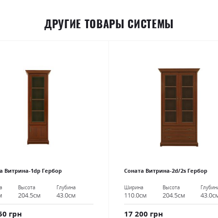
ДРУГИЕ ТОВАРЫ СИСТЕМЫ
а Витрина-1dp Гербор
Соната Витрина-2d/2s Гербор
а
Высота
Глубина
Ширина
Высота
Глубин
м
204.5см
43.0см
110.0см
204.5см
43.0с
50 грн
17 200 грн