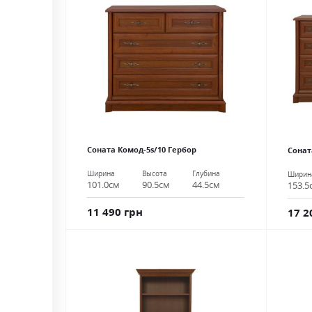
Соната Комод-5s/10 Гербор
Сонат
Ширина
Высота
Глубина
Ширин
101.0см
90.5см
44.5см
153.5
11 490 грн
17 2