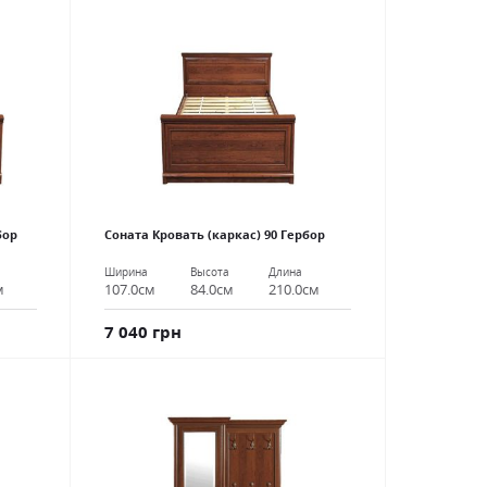
бор
Соната Кровать (каркас) 90 Гербор
Ширина
Высота
Длина
м
107.0см
84.0см
210.0см
7 040 грн