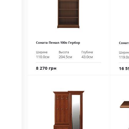
Соната Пенал-100о Гербор
Сонат
Ширина
Высота
Глубина
Ширин
110.0см
204.5см
43.0см
119.0
8 270 грн
16 5