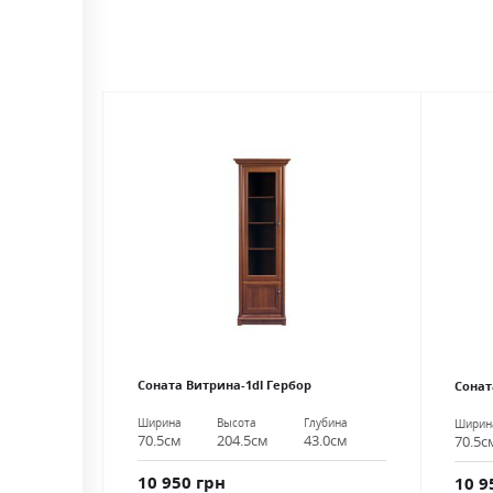
Соната Витрина-1dl Гербор
Сонат
Ширина
Высота
Глубина
Ширин
70.5см
204.5см
43.0см
70.5с
10 950 грн
10 9