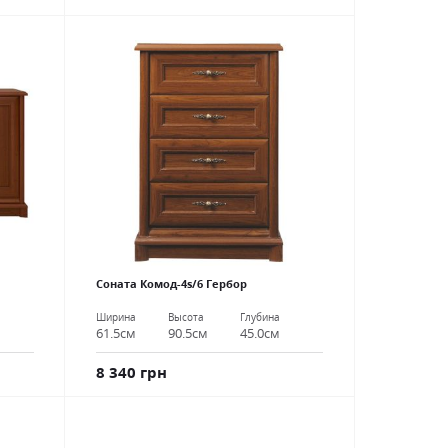
Соната Комод-4s/6 Гербор
Ширина
Высота
Глубина
61.5см
90.5см
45.0см
8 340 грн