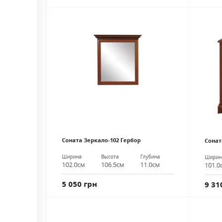
Соната Зеркало-102 Гербор
Сонат
Ширина
Высота
Глубина
Ширин
102.0см
106.5см
11.0см
101.0
5 050 грн
9 31