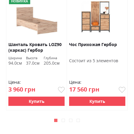
НОВИНКА
Шанталь Кровать LOZ90
Чос Прихожая Гербор
Ш
(каркас) Гербор
о
Ширина
Высота
Глубина
Ш
Состоит из 5 элементов
94.0см
37.0см
205.0см
7
Цена:
Цена:
Ц
3 960 грн
17 560 грн
4
Купить
Купить