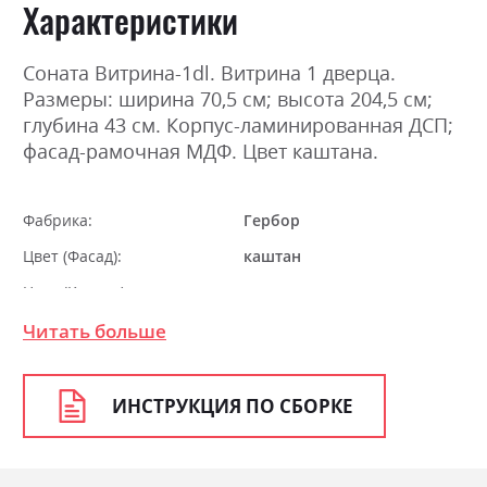
Характеристики
Соната Витрина-1dl. Витрина 1 дверца.
Размеры: ширина 70,5 см; высота 204,5 см;
глубина 43 см. Корпус-ламинированная ДСП;
фасад-рамочная МДФ. Цвет каштана.
Фабрика:
Гербор
Цвет (Фасад):
каштан
Цвет (Корпус):
каштан
Цвет материала
каштан
Читать больше
Стиль
класика, ретро
Материал
ламінована ДСП з МДФ
ИНСТРУКЦИЯ ПО СБОРКЕ