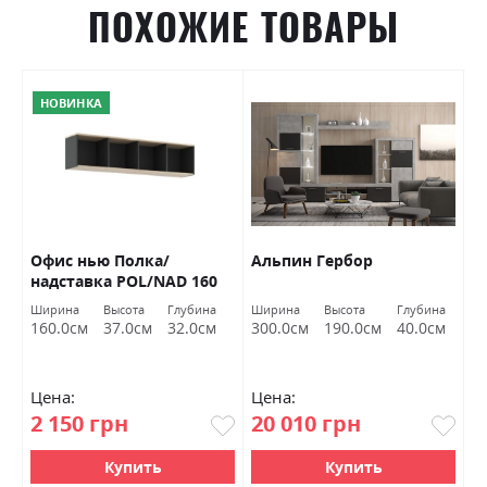
ПОХОЖИЕ ТОВАРЫ
НОВИНКА
 1
Офис нью Полка/
Альпин Гербор
Х
надставка POL/NAD 160
п
Гербор
м
Ширина
Высота
Глубина
Ширина
Высота
Глубина
Ш
к
160.0см
37.0см
32.0см
300.0см
190.0см
40.0см
1
Г
Цена:
Цена:
Ц
2 150 грн
20 010 грн
9
Купить
Купить