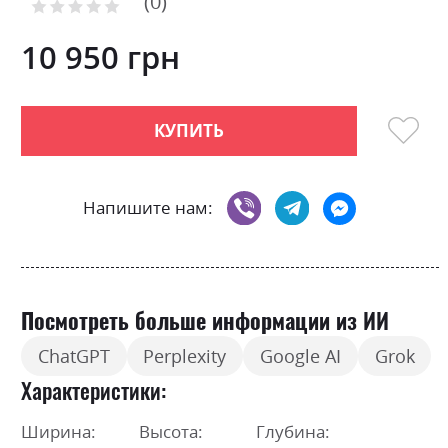
0
the
Рейтинг:
0
100
beginning
% of
of
10 950 грн
the
images
gallery
КУПИТЬ
Напишите нам:
Посмотреть больше информации из ИИ
ChatGPT
Perplexity
Google AI
Grok
Характеристики
Ширина:
Высота:
Глубина: