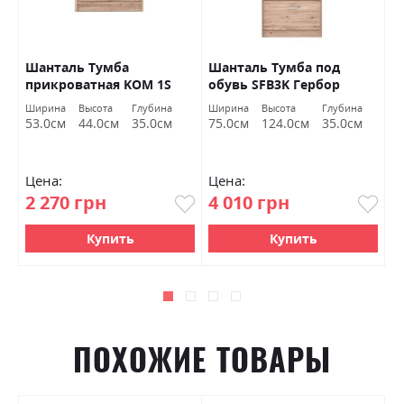
Шанталь Тумба
Шанталь Тумба под
Ш
прикроватная KOM 1S
обувь SFB3K Гербор
о
Гербор
Ширина
Высота
Глубина
Ширина
Высота
Глубина
Ш
53.0см
44.0см
35.0см
75.0см
124.0см
35.0см
7
Цена:
Цена:
Ц
2 270 грн
4 010 грн
2
Купить
Купить
ПОХОЖИЕ ТОВАРЫ