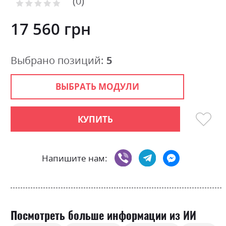
0
the
Рейтинг:
images
0
100
% of
gallery
17 560 грн
Выбрано позиций:
5
ВЫБРАТЬ МОДУЛИ
КУПИТЬ
Напишите нам:
Посмотреть больше информации из ИИ