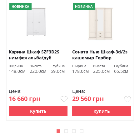
НОВИНКА
НОВИНКА
Карина Шкаф SZF3D2S
Соната Нью Шкаф-3d/2s
Р
нимфея альба/дуб
кашемир Гербор
а
сонома трюфель Гербор
а
а
Ширина
Высота
Глубина
Ширина
Высота
Глубина
Ш
м
148.0см
220.0см
59.0см
178.0см
225.0см
65.5см
2
Цена:
Цена:
Ц
16 660 грн
29 560 грн
1
Купить
Купить