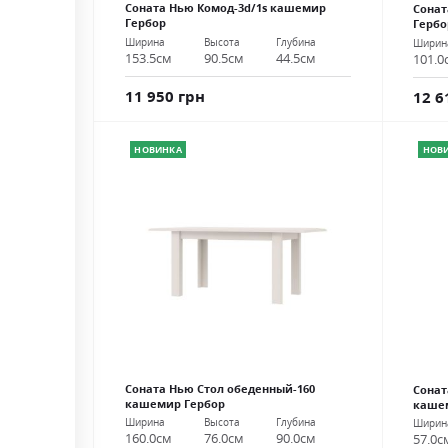
Соната Нью Комод-3d/1s кашемир
Сонат
Гербор
Гербо
Ширина
Высота
Глубина
Ширин
153.5см
90.5см
44.5см
101.0
11 950 грн
12 6
НОВИНКА
НОВ
Соната Нью Стол обеденный-160
Сонат
кашемир Гербор
каше
Ширина
Высота
Глубина
Ширин
160.0см
76.0см
90.0см
57.0с