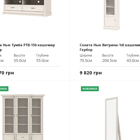
а Нью Тумба РТВ-150 кашемир
Соната Нью Витрина-1dl кашем
р
Гербор
а
Высота
Глубина
Ширина
Высота
Глубина
см
55.0см
55.0см
70.5см
204.5см
43.0см
70 грн
9 820 грн
ИНКА
НОВИНКА