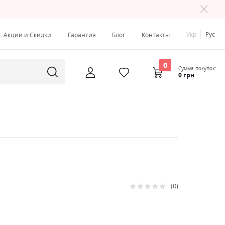
Укр
Рус
Акции и Скидки
Гарантия
Блог
Контакты
0
Сумма покупок:
0 грн
0
Рейтинг:
0
100
% of