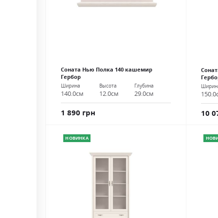
Соната Нью Полка 140 кашемир
Сонат
Гербор
Гербо
Ширина
Высота
Глубина
Ширин
140.0см
12.0см
29.0см
150.0
1 890 грн
10 0
НОВИНКА
НОВ