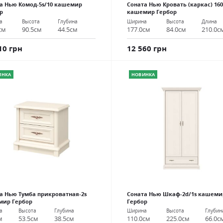
а Нью Комод-5s/10 кашемир
Соната Нью Кровать (каркас) 160
р
кашемир Гербор
а
Высота
Глубина
Ширина
Высота
Длина
см
90.5см
44.5см
177.0см
84.0см
210.0с
10 грн
12 560 грн
ИНКА
НОВИНКА
а Нью Тумба прикроватная-2s
Соната Нью Шкаф-2d/1s кашеми
мир Гербор
Гербор
а
Высота
Глубина
Ширина
Высота
Глубин
м
53.5см
38.5см
110.0см
225.0см
66.0с