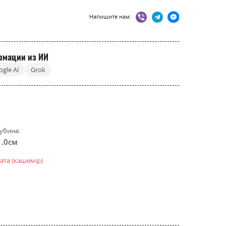
Напишите нам:
рмации из ИИ
ogle AI
Grok
убина:
1.0см
ата (кашемір)