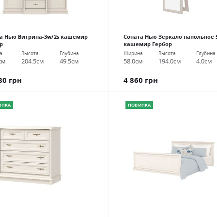
а Нью Витрина-3w/2s кашемир
Соната Нью Зеркало напольное 
р
кашемир Гербор
а
Высота
Глубина
Ширина
Высота
Глубина
см
204.5см
49.5см
58.0см
194.0см
4.0см
80 грн
4 860 грн
ИНКА
НОВИНКА