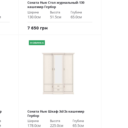
Соната Нью Стол журнальный-130
кашемир Гербор
Ширина
Высота
Глубина
м
130.0см
51.5см
65.0см
7 650 грн
НОВИНКА
р
Соната Нью Шкаф-3d/2s кашемир
Гербор
а
Ширина
Высота
Глубина
м
178.0см
225.0см
65.5см