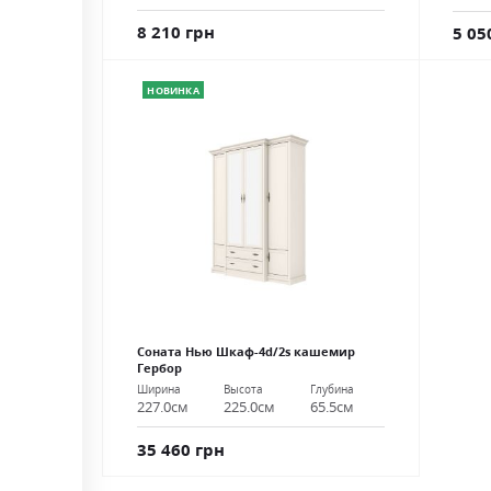
8 210 грн
5 05
НОВИНКА
Соната Нью Шкаф-4d/2s кашемир
Гербор
Ширина
Высота
Глубина
227.0см
225.0см
65.5см
35 460 грн