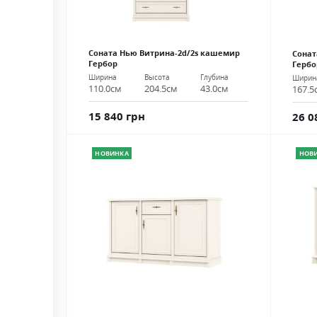
Соната Нью Витрина-2d/2s кашемир
Сонат
Гербор
Гербо
Ширина
Высота
Глубина
Ширин
110.0см
204.5см
43.0см
167.5
15 840 грн
26 0
НОВИНКА
НОВ