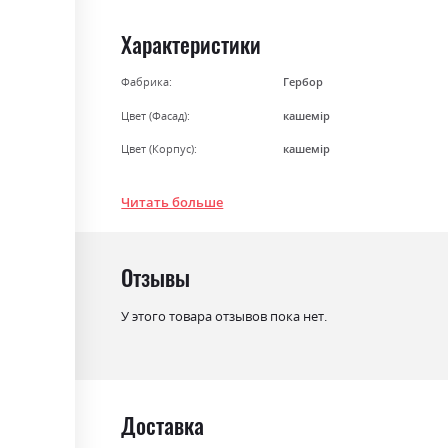
the
beginning
Характеристики
of
the
Фабрика:
Гербор
images
Цвет (Фасад):
кашемір
gallery
Цвет (Корпус):
кашемір
Цвет материала
кашемір
Читать больше
Стиль
класика, ретро
Материал
ламінована ДСП з МДФ
Отзывы
У этого товара отзывов пока нет.
Доставка