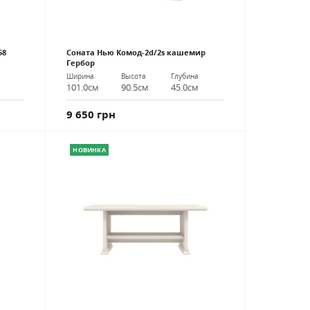
58
Соната Нью Комод-2d/2s кашемир
Гербор
Ширина
Высота
Глубина
101.0см
90.5см
45.0см
9 650 грн
НОВИНКА