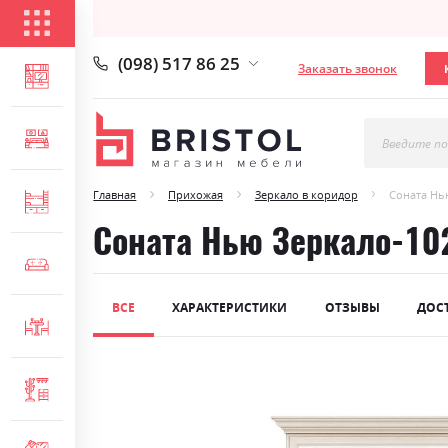
КАТАЛОГ ТОВАРОВ
(098) 517 86 25
Заказать звонок
ГОСТИНАЯ
СПАЛЬНЯ
Введите по
Главная
Прихожая
Зеркало в коридор
Соната Нь
ДЕТСКАЯ
Соната Нью Зеркало-10
МЯГКАЯ МЕБЕЛЬ
ВСЕ
ХАРАКТЕРИСТИКИ
ОТЗЫВЫ
ДОС
СТОЛЫ И СТУЛЬЯ
Skip
ПРИХОЖАЯ
to
the
end