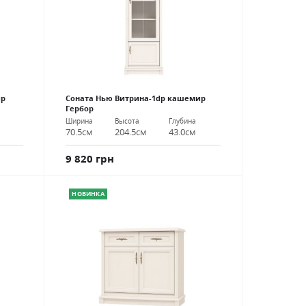
ир
Соната Нью Витрина-1dp кашемир
Гербор
Ширина
Высота
Глубина
70.5см
204.5см
43.0см
9 820 грн
НОВИНКА