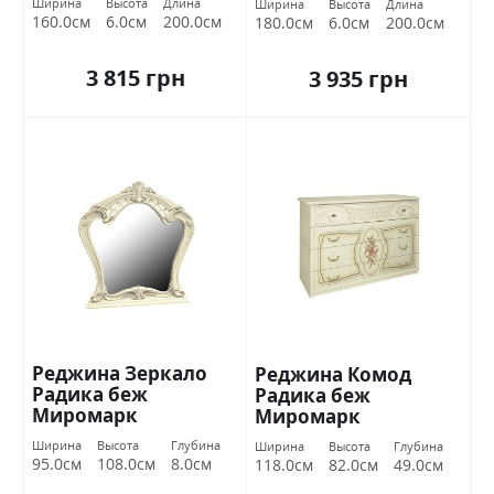
Ширина
Высота
Длина
Ширина
Высота
Длина
160.0см
6.0см
200.0см
180.0см
6.0см
200.0см
3 815 грн
3 935 грн
Реджина Зеркало
Реджина Комод
Радика беж
Радика беж
Миромарк
Миромарк
Ширина
Высота
Глубина
Ширина
Высота
Глубина
95.0см
108.0см
8.0см
118.0см
82.0см
49.0см