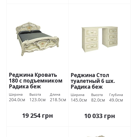
Реджина Кровать
Реджина Стол
180 с подъемником
туалетный 6 шх.
Радика беж
Радика беж
Миромарк
Миромарк
Ширина
Высота
Длина
Ширина
Высота
Глубина
204.0см
123.0см
218.5см
145.0см
82.0см
49.0см
19 254 грн
10 033 грн