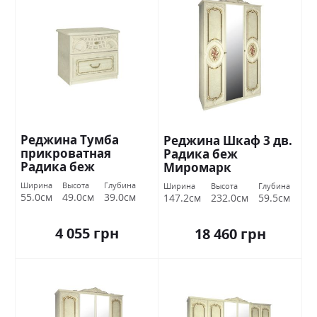
Реджина Тумба
Реджина Шкаф 3 дв.
прикроватная
Радика беж
Радика беж
Миромарк
Миромарк
Ширина
Высота
Глубина
Ширина
Высота
Глубина
55.0см
49.0см
39.0см
147.2см
232.0см
59.5см
4 055 грн
18 460 грн