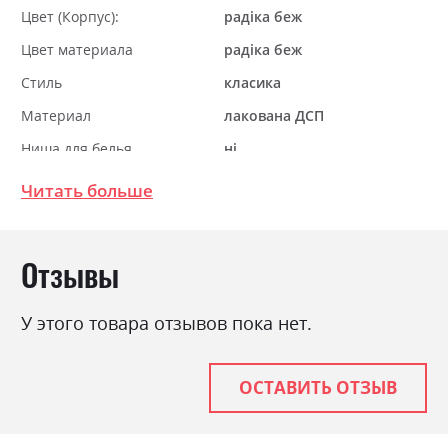
Цвет (Корпус):
радіка беж
Цвет материала
радіка беж
Стиль
класика
Материал
лакована ДСП
Ниша для белья
ні
Спальное место
160х200
Читать больше
С матрасом
ні
С подставкой под матрас
ні
Отзывы
У этого товара отзывов пока нет.
ОСТАВИТЬ ОТЗЫВ