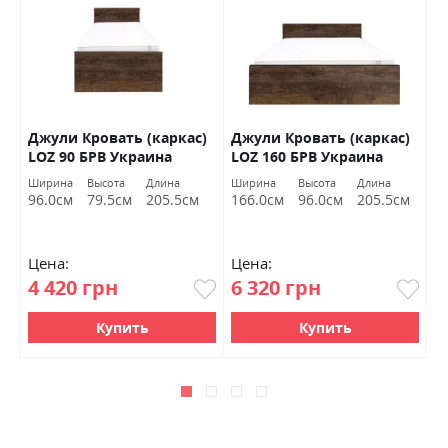
0
Джули Кровать (каркас)
Джули Кровать (каркас)
К
В
LOZ 90 БРВ Украина
LOZ 160 БРВ Украина
(
Ширина
Высота
Длина
Ширина
Высота
Длина
Ш
96.0см
79.5см
205.5см
166.0см
96.0см
205.5см
1
Цена:
Цена:
Ц
4 420 грн
6 320 грн
7
Купить
Купить