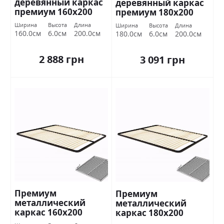
деревянный каркас
деревянный каркас
премиум 160х200
премиум 180х200
Миромарк
Миромарк
Ширина
Высота
Длина
Ширина
Высота
Длина
160.0см
6.0см
200.0см
180.0см
6.0см
200.0см
2 888 грн
3 091 грн
Премиум
Премиум
металлический
металлический
каркас 160х200
каркас 180х200
Миромарк
Миромарк