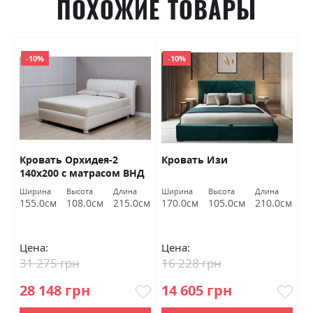
ПОХОЖИЕ ТОВАРЫ
-10%
-10%
Кровать Орхидея-2
Кровать Изи
Л
140х200 с матрасом ВНД
с
Луцк
м
Ширина
Высота
Длина
Ширина
Высота
Длина
Ш
г
см
155.0см
108.0см
215.0см
170.0см
105.0см
210.0см
1
М
Цена:
Цена:
Ц
31 275 грн
16 228 грн
1
28 148 грн
14 605 грн