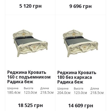
5 120 грн
9 696 грн
Реджина Кровать
Реджина Кровать
160 с подъемником
180 без каркаса
Радика беж
Радика беж
Миромарк
Миромарк
Ширина
Высота
Длина
Ширина
Высота
Длина
180.4см
123.0см
218.5см
204.0см
123.0см
218.5см
18 525 грн
14 609 грн