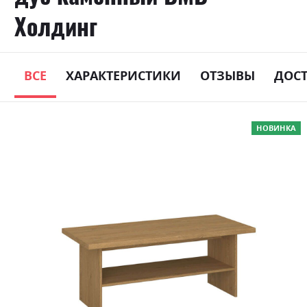
Холдинг
ВСЕ
ХАРАКТЕРИСТИКИ
ОТЗЫВЫ
ДОС
Skip
НОВИНКА
to
the
end
of
the
images
gallery