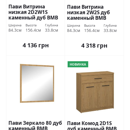
Пави Витрина
Пави Витрина
низкая 2D2W1S
низкая 2W2S дуб
каменный дуб ВМВ
каменный ВМВ
Холдинг
Холдинг
Ширина
Высота
Глубина
Ширина
Высота
Глубина
84.3см
156.4см
33.8см
84.3см
156.4см
33.8см
4 136 грн
4 318 грн
НОВИНКА
Пави Зеркало 80 дуб
Пави Комод 2D1S
каменный ВМВ
дуб каменный ВМВ