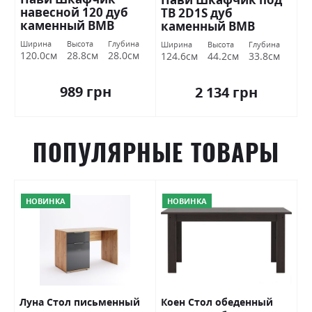
навесной 120 дуб
ТВ 2D1S дуб
каменный ВМВ
каменный ВМВ
Холдинг
Холдинг
Ширина
Высота
Глубина
Ширина
Высота
Глубина
120.0см
28.8см
28.0см
124.6см
44.2см
33.8см
989 грн
2 134 грн
ПОПУЛЯРНЫЕ ТОВАРЫ
НОВИНКА
НОВИНКА
Луна Стол письменный
Коен Стол обеденный
И