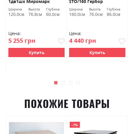
1дв1шх Миромарк
STO/160 Гербор
п
J
Ширина
Высота
Глубина
Ширина
Высота
Глубина
Ш
Б
120.0см
76.8см
60.0см
160.0см
76.0см
86.0см
1
Цена:
Цена:
Ц
5 255 грн
4 440 грн
8
Купить
Купить
ПОХОЖИЕ ТОВАРЫ
-7%