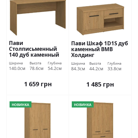
Пави
Пави Шкаф 1D1S дуб
Столписьменный
каменный ВМВ
140 дуб каменный
Холдинг
ВМВ Холдинг
Ширина
Высота
Глубина
Ширина
Высота
Глубина
140.0см
78.6см
54.2см
84.3см
44.2см
33.8см
1 659 грн
1 485 грн
НОВИНКА
НОВИНКА