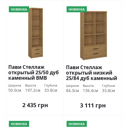
НОВИНКА
НОВИНКА
Пави Стеллаж
Пави Стеллаж
открытый 2S/50 дуб
открытый низкий
каменный ВМВ
2S/84 дуб каменный
Холдинг
ВМВ Холдинг
Ширина
Высота
Глубина
Ширина
Высота
Глубина
50.0см
197.2см
33.8см
84.3см
156.4см
33.8см
2 435 грн
3 111 грн
НОВИНКА
НОВИНКА