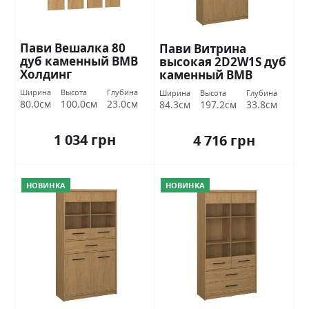
Пави Вешалка 80
Пави Витрина
дуб каменный ВМВ
высокая 2D2W1S дуб
Холдинг
каменный ВМВ
Холдинг
Ширина
Высота
Глубина
Ширина
Высота
Глубина
80.0см
100.0см
23.0см
84.3см
197.2см
33.8см
1 034 грн
4 716 грн
НОВИНКА
НОВИНКА