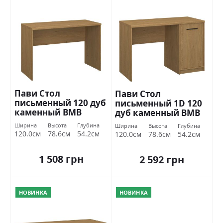
Пави Стол
Пави Стол
письменный 120 дуб
письменный 1D 120
каменный ВМВ
дуб каменный ВМВ
Холдинг
Холдинг
Ширина
Высота
Глубина
Ширина
Высота
Глубина
120.0см
78.6см
54.2см
120.0см
78.6см
54.2см
1 508 грн
2 592 грн
НОВИНКА
НОВИНКА