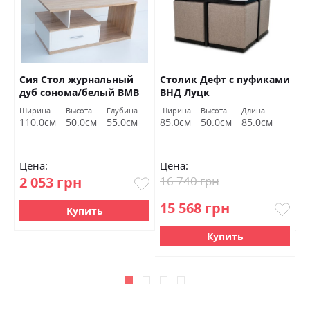
Сия Стол журнальный
Столик Дефт с пуфиками
Т
дуб сонома/белый ВМВ
ВНД Луцк
ж
Холдинг
В
Ширина
Высота
Глубина
Ширина
Высота
Длина
Ш
110.0см
50.0см
55.0см
85.0см
50.0см
85.0см
1
Цена:
Цена:
Ц
2 053 грн
16 740 грн
1
15 568 грн
Купить
Купить