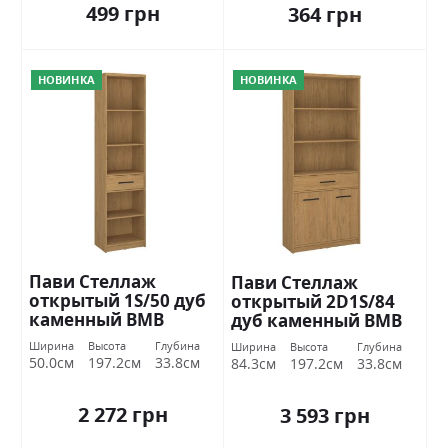
499 грн
364 грн
НОВИНКА
НОВИНКА
Пави Стеллаж
Пави Стеллаж
открытый 1S/50 дуб
открытый 2D1S/84
каменный ВМВ
дуб каменный ВМВ
Холдинг
Холдинг
Ширина
Высота
Глубина
Ширина
Высота
Глубина
50.0см
197.2см
33.8см
84.3см
197.2см
33.8см
2 272 грн
3 593 грн