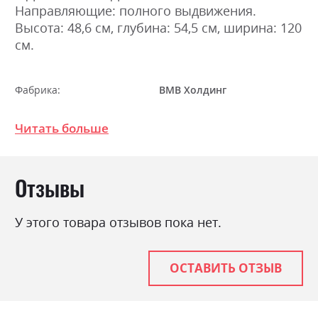
Направляющие: полного выдвижения.
Высота: 48,6 см, глубина: 54,5 см, ширина: 120
см.
Фабрика:
ВМВ Холдинг
Цвет (Фасад):
дуб кам'яний
Читать больше
Цвет (Корпус):
дуб кам'яний
Цвет материала
дуб кам'яний
Отзывы
Стиль
мінімалізм, модерн
Материал
ламінована ДСП
У этого товара отзывов пока нет.
ОСТАВИТЬ ОТЗЫВ