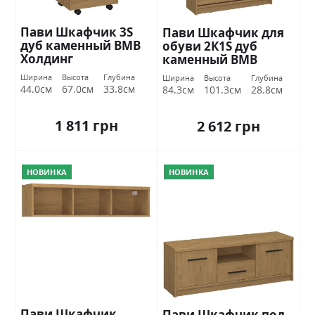
Пави Шкафчик 3S
Пави Шкафчик для
дуб каменный ВМВ
обуви 2К1S дуб
Холдинг
каменный ВМВ
Холдинг
Ширина
Высота
Глубина
Ширина
Высота
Глубина
44.0см
67.0см
33.8см
84.3см
101.3см
28.8см
1 811 грн
2 612 грн
НОВИНКА
НОВИНКА
Пави Шкафчик
Пави Шкафчик под