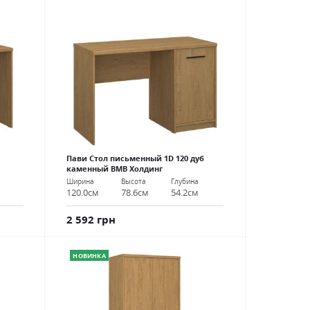
Пави Стол письменный 1D 120 дуб
каменный ВМВ Холдинг
Ширина
Высота
Глубина
120.0см
78.6см
54.2см
2 592 грн
НОВИНКА