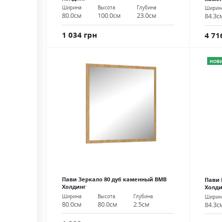
Ширина
Высота
Глубина
Ширин
80.0см
100.0см
23.0см
84.3с
1 034 грн
4 71
НОВ
Пави Зеркало 80 дуб каменный ВМВ
Пави 
Холдинг
Холди
Ширина
Высота
Глубина
Ширин
80.0см
80.0см
2.5см
84.3с