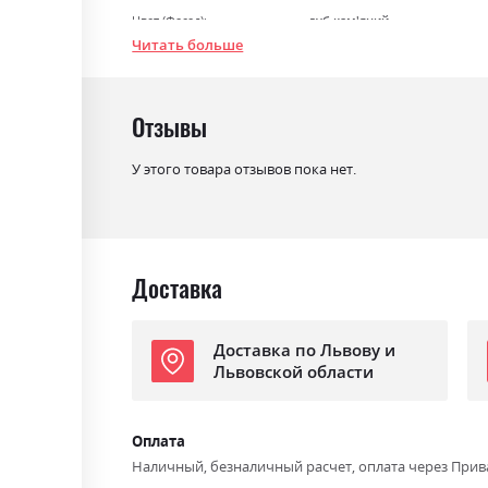
Цвет (Фасад):
дуб кам'яний
Читать больше
Цвет (Корпус):
дуб кам'яний
Цвет материала
дуб кам'яний
Отзывы
Стиль
мінімалізм, модерн
Материал
ламінована ДСП
У этого товара отзывов пока нет.
Доставка
Доставка по Львову и
Львовской области
Оплата
Наличный, безналичный расчет, оплата через Прив