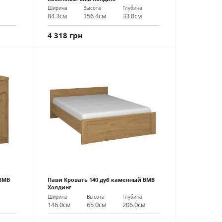
Ширина
Высота
Глубина
84.3см
156.4см
33.8см
4 318 грн
ВМВ
Пави Кровать 140 дуб каменный ВМВ
Холдинг
Ширина
Высота
Глубина
146.0см
65.0см
206.0см