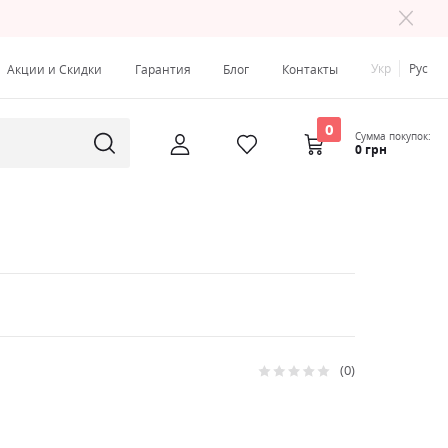
Укр
Рус
Акции и Скидки
Гарантия
Блог
Контакты
0
Сумма покупок:
0 грн
0
Рейтинг:
0
100
% of