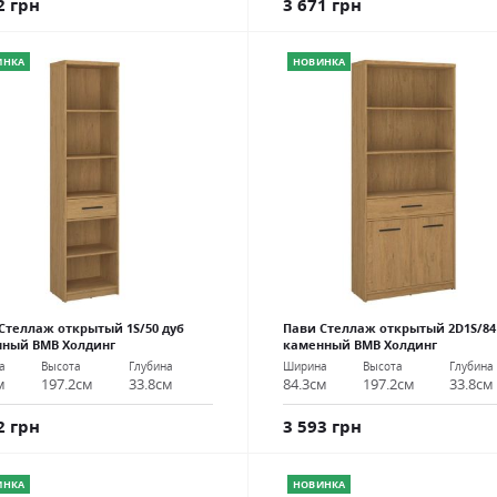
2 грн
3 671 грн
ИНКА
НОВИНКА
Стеллаж открытый 1S/50 дуб
Пави Стеллаж открытый 2D1S/84
нный ВМВ Холдинг
каменный ВМВ Холдинг
а
Высота
Глубина
Ширина
Высота
Глубина
м
197.2см
33.8см
84.3см
197.2см
33.8см
2 грн
3 593 грн
ИНКА
НОВИНКА