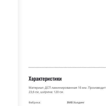
the
beginning
of
the
images
gallery
Характеристики
Материал: ДСП ламинированная 16 мм. Производител
23,6 см, ширина: 120 см.
Фабрика:
ВМВ Холдинг