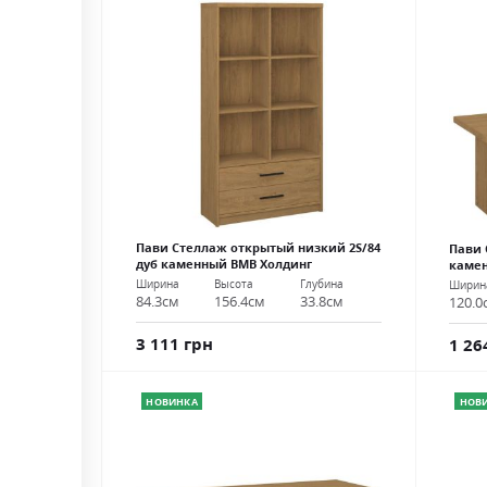
Пави Стеллаж открытый низкий 2S/84
Пави 
дуб каменный ВМВ Холдинг
каме
Ширина
Высота
Глубина
Ширин
84.3см
156.4см
33.8см
120.0
3 111 грн
1 26
НОВИНКА
НОВ