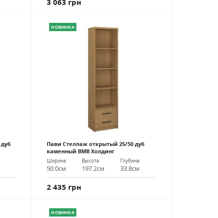
3 063 грн
НОВИНКА
 дуб
Пави Стеллаж открытый 2S/50 дуб
каменный ВМВ Холдинг
Ширина
Высота
Глубина
50.0см
197.2см
33.8см
2 435 грн
НОВИНКА