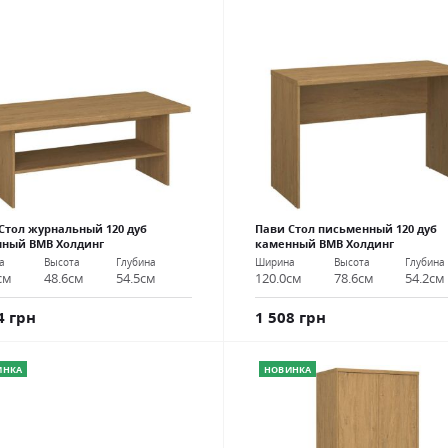
Стол журнальный 120 дуб
Пави Стол письменный 120 дуб
нный ВМВ Холдинг
каменный ВМВ Холдинг
а
Высота
Глубина
Ширина
Высота
Глубина
см
48.6см
54.5см
120.0см
78.6см
54.2см
4 грн
1 508 грн
ИНКА
НОВИНКА