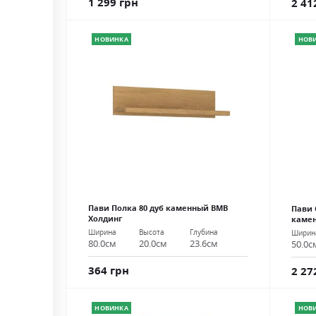
1 299 грн
2 41
НОВИНКА
НОВ
Пави Полка 80 дуб каменный ВМВ
Пави 
Холдинг
каме
Ширина
Высота
Глубина
Ширин
80.0см
20.0см
23.6см
50.0с
364 грн
2 27
НОВИНКА
НОВ