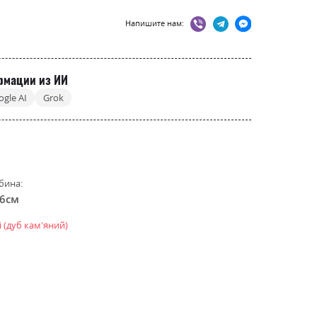
Напишите нам:
рмации из ИИ
ogle AI
Grok
бина:
.6см
і (дуб кам'яний)