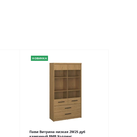
НОВИНКА
Пави Витрина низкая 2W2S дуб
каменный ВМВ Холдинг