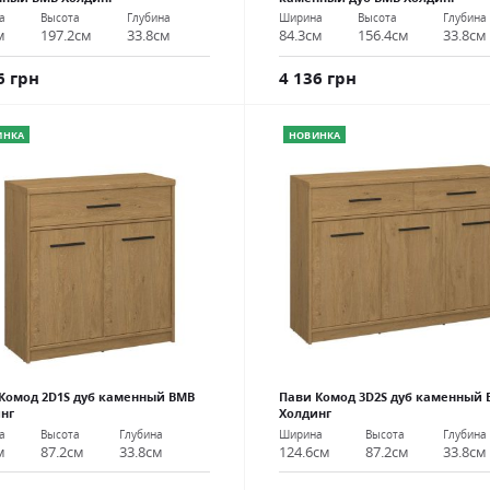
а
Высота
Глубина
Ширина
Высота
Глубина
м
197.2см
33.8см
84.3см
156.4см
33.8см
6 грн
4 136 грн
ИНКА
НОВИНКА
Комод 2D1S дуб каменный ВМВ
Пави Комод 3D2S дуб каменный 
нг
Холдинг
а
Высота
Глубина
Ширина
Высота
Глубина
м
87.2см
33.8см
124.6см
87.2см
33.8см