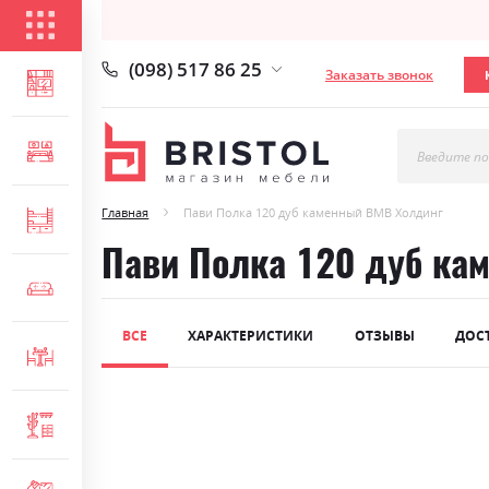
КАТАЛОГ ТОВАРОВ
(098) 517 86 25
Заказать звонок
ГОСТИНАЯ
СПАЛЬНЯ
Введите по
Главная
Пави Полка 120 дуб каменный ВМВ Холдинг
ДЕТСКАЯ
Пави Полка 120 дуб ка
МЯГКАЯ МЕБЕЛЬ
ВСЕ
ХАРАКТЕРИСТИКИ
ОТЗЫВЫ
ДОС
СТОЛЫ И СТУЛЬЯ
Skip
ПРИХОЖАЯ
to
the
end