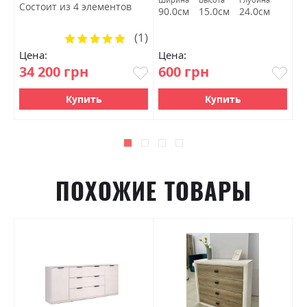
Состоит из 4 элементов
90.0см
15.0см
24.0см
1
(1)
Рейтинг:
100%
Цена:
Цена:
Ц
34 200 грн
600 грн
2
Купить
Купить
ПОХОЖИЕ ТОВАРЫ