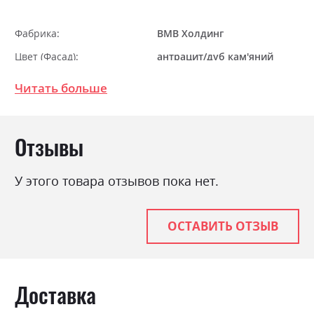
Фабрика:
ВМВ Холдинг
Цвет (Фасад):
антрацит/дуб кам'яний
Цвет (Корпус):
антрацит/дуб кам'яний
Читать больше
Цвет материала
антрацит/дуб кам'яний
Стиль
мінімалізм, модерн
Отзывы
Материал
ламінована ДСП
У этого товара отзывов пока нет.
ОСТАВИТЬ ОТЗЫВ
Доставка