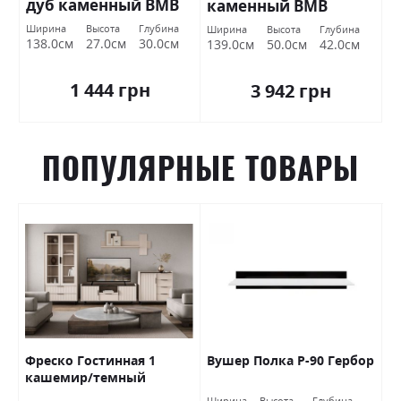
дуб каменный ВМВ
каменный ВМВ
Холдинг
Холдинг
Ширина
Высота
Глубина
Ширина
Высота
Глубина
138.0см
27.0см
30.0см
139.0см
50.0см
42.0см
1 444 грн
3 942 грн
ПОПУЛЯРНЫЕ ТОВАРЫ
Фреско Гостинная 1
Вушер Полка Р-90 Гербор
Д
кашемир/темный
Б
мармур БРВ Украина
Ширина
Высота
Глубина
Ш