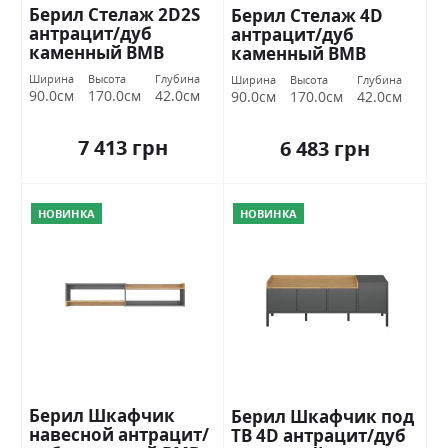
Берил Стелаж 2D2S
Берил Стелаж 4D
антрацит/дуб
антрацит/дуб
каменный ВМВ
каменный ВМВ
Холдинг
Холдинг
Ширина
Высота
Глубина
Ширина
Высота
Глубина
90.0см
170.0см
42.0см
90.0см
170.0см
42.0см
7 413 грн
6 483 грн
НОВИНКА
НОВИНКА
Берил Шкафчик
Берил Шкафчик под
навесной антрацит/
ТВ 4D антрацит/дуб