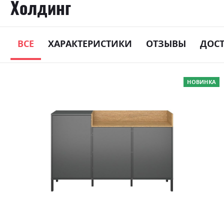
Холдинг
ВСЕ
ХАРАКТЕРИСТИКИ
ОТЗЫВЫ
ДОС
Skip
НОВИНКА
to
the
end
of
the
images
gallery