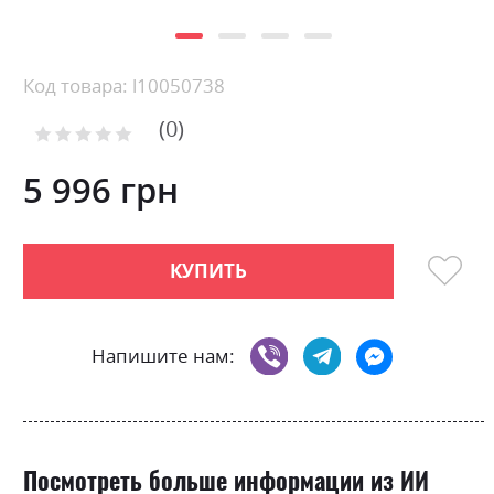
Skip
Код товара: l10050738
to
0
the
Рейтинг:
0
100
beginning
% of
of
5 996 грн
the
images
gallery
КУПИТЬ
Напишите нам:
Посмотреть больше информации из ИИ