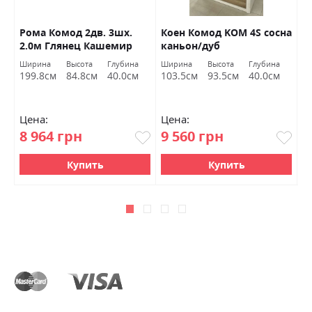
S
Рома Комод 2дв. 3шх.
Коен Комод KOM 4S сосна
Ф
2.0м Глянец Кашемир
каньон/дуб
к
Миромарк
корабельный БРВ
а
Ширина
Высота
Глубина
Ширина
Высота
Глубина
Ш
Украина
У
199.8см
84.8см
40.0см
103.5см
93.5см
40.0см
9
Цена:
Цена:
Ц
8 964 грн
9 560 грн
9
Купить
Купить