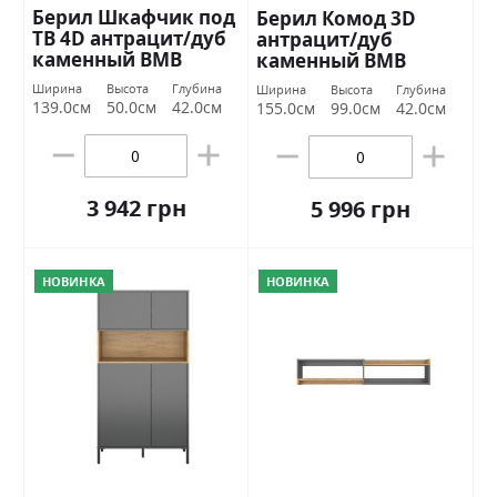
Берил Шкафчик под
Берил Комод 3D
ТВ 4D антрацит/дуб
антрацит/дуб
каменный ВМВ
каменный ВМВ
Холдинг
Холдинг
Ширина
Высота
Глубина
Ширина
Высота
Глубина
139.0см
50.0см
42.0см
155.0см
99.0см
42.0см
3 942 грн
5 996 грн
НОВИНКА
НОВИНКА