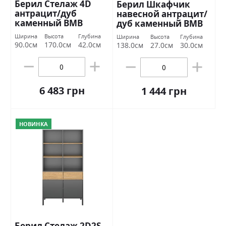
Берил Стелаж 4D
Берил Шкафчик
антрацит/дуб
навесной антрацит/
каменный ВМВ
дуб каменный ВМВ
Холдинг
Холдинг
Ширина
Высота
Глубина
Ширина
Высота
Глубина
90.0см
170.0см
42.0см
138.0см
27.0см
30.0см
6 483 грн
1 444 грн
НОВИНКА
Берил Стелаж 2D2S