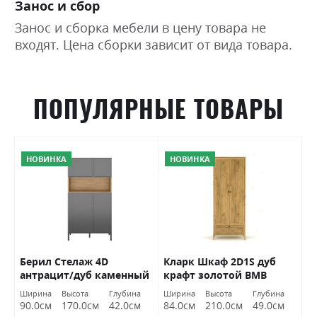
Занос и сбор
Занос и сборка мебели в цену товара не
входят. Цена сборки зависит от вида товара.
ПОПУЛЯРНЫЕ ТОВАРЫ
НОВИНКА
НОВИНКА
я
Берил Стелаж 4D
Кларк Шкаф 2D1S дуб
К
антрацит/дуб каменный
крафт золотой ВМВ
1
ВМВ Холдинг
Холдинг
з
Ширина
Высота
Глубина
Ширина
Высота
Глубина
Ш
90.0см
170.0см
42.0см
84.0см
210.0см
49.0см
1