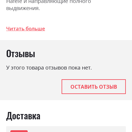
Hafele и направляющие полного
выдвижения.
Фабрика:
ВМВ Холдинг
Читать больше
Цвет (Фасад):
антрацит/дуб кам'яний
Цвет (Корпус):
антрацит/дуб кам'яний
Отзывы
Цвет материала
антрацит/дуб кам'яний
Стиль
мінімалізм, модерн
У этого товара отзывов пока нет.
Материал
ламінована ДСП
ОСТАВИТЬ ОТЗЫВ
Доставка