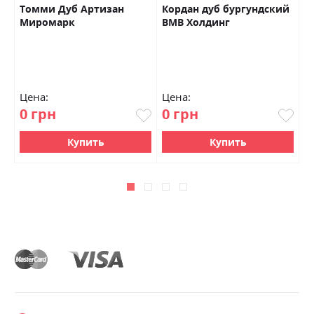
Томми Дуб Артизан
Кордан дуб бургундский
К
Миромарк
ВМВ Холдинг
к
У
Цена:
Цена:
Ц
0 грн
0 грн
0
Купить
Купить