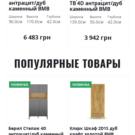
антрацит/дуб
ТВ 4D антрацит/дуб
каменный ВМВ
каменный ВМВ
Холдинг
Холдинг
Ширина
Высота
Глубина
Ширина
Высота
Глубина
90.0см
170.0см
42.0см
139.0см
50.0см
42.0см
6 483 грн
3 942 грн
ПОПУЛЯРНЫЕ ТОВАРЫ
НОВИНКА
НОВИНКА
я
Берил Стелаж 4D
Кларк Шкаф 2D1S дуб
К
антрацит/дуб каменный
крафт золотой ВМВ
1