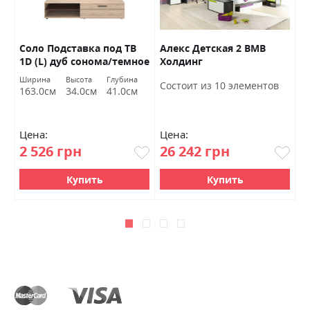
Соло Подставка под ТВ
Алекс Детская 2 ВМВ
А
1D (L) дуб сонома/темное
Холдинг
Х
венге ВМВ Холдинг
Ширина
Высота
Глубина
Ш
Состоит из 10 элементов
163.0см
34.0см
41.0см
8
Цена:
Цена:
Ц
2 526 грн
26 242 грн
5
Купить
Купить