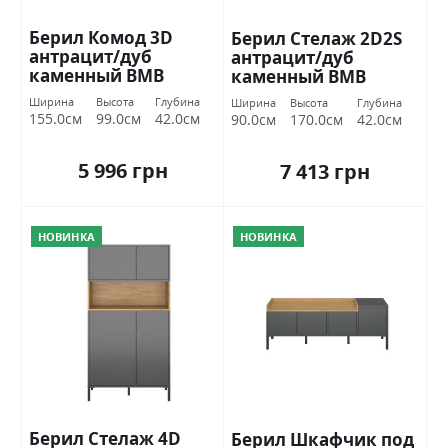
Берил Комод 3D
Берил Стелаж 2D2S
антрацит/дуб
антрацит/дуб
каменный ВМВ
каменный ВМВ
Холдинг
Холдинг
Ширина
Высота
Глубина
Ширина
Высота
Глубина
155.0см
99.0см
42.0см
90.0см
170.0см
42.0см
5 996 грн
7 413 грн
НОВИНКА
НОВИНКА
Берил Стелаж 4D
Берил Шкафчик под