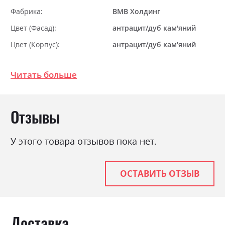
Фабрика:
ВМВ Холдинг
Цвет (Фасад):
антрацит/дуб кам'яний
Цвет (Корпус):
антрацит/дуб кам'яний
Цвет материала
антрацит/дуб кам'яний
Читать больше
Стиль
мінімалізм, модерн
Материал
ламінована ДСП
Отзывы
У этого товара отзывов пока нет.
ОСТАВИТЬ ОТЗЫВ
Доставка