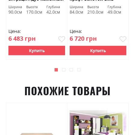
ВМВ Холдинг
Холдинг
з
Ширина
Высота
Глубина
Ширина
Высота
Глубина
Ш
90.0см
170.0см
42.0см
84.0см
210.0см
49.0см
1
Цена:
Цена:
Ц
6 483 грн
6 720 грн
3
Купить
Купить
ПОХОЖИЕ ТОВАРЫ