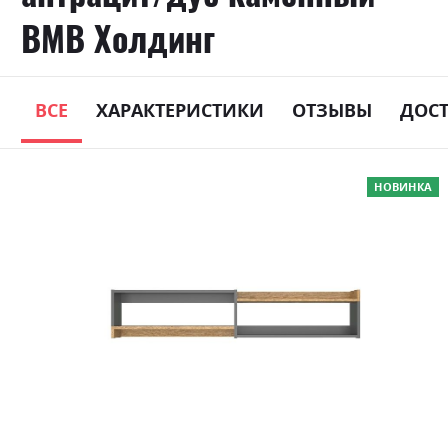
ВМВ Холдинг
ВСЕ
ХАРАКТЕРИСТИКИ
ОТЗЫВЫ
ДОС
Skip
НОВИНКА
to
the
end
of
the
images
gallery