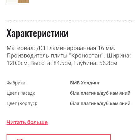
Характеристики
Материал: ДСП ламинированная 16 мм.
Производитель плиты "Кроноспан". Ширина:
120.0см, Высота: 84.5см, Глубина: 56.8см
Фабрика:
ВМВ Холдинг
Цвет (Фасад):
біла платина/дуб кам'яний
Цвет (Корпус):
біла платина/дуб кам'яний
Цвет материала
біла платина/дуб кам'яний
Читать больше
Стиль
мінімалізм, модерн
Материал
ламінована ДСП