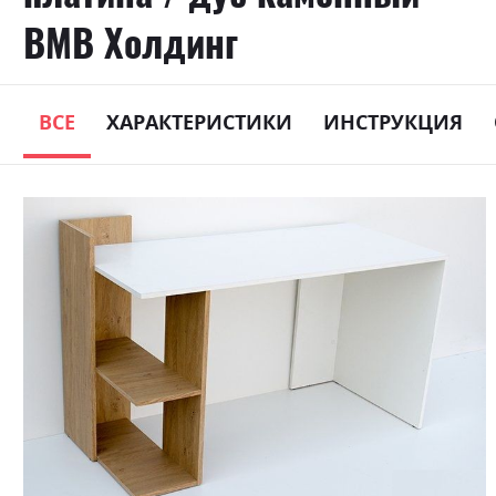
ВМВ Холдинг
ВСЕ
ХАРАКТЕРИСТИКИ
ИНСТРУКЦИЯ
Skip
to
the
end
of
the
images
gallery