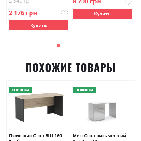
2 340 грн
8 700 грн
2
2 176 грн
Купить
Купить
ПОХОЖИЕ ТОВАРЫ
НОВИНКА
НОВИНКА
Офис нью Стол BIU 160
Мегі Стол письменный
В