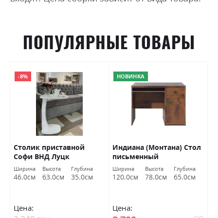
ПОПУЛЯРНЫЕ ТОВАРЫ
-8%
НОВИНКА
y
Столик приставной
Индиана (Монтана) Стол
С
Софи ВНД Луцк
письменный
ж
JBIU1D1S/120 дуб шутер
Г
Ширина
Высота
Глубина
Ширина
Высота
Глубина
Ш
БРВ Украина
46.0см
63.0см
35.0см
120.0см
78.0см
65.0см
7
Цена:
Цена:
Ц