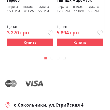
Гербор
1дв 1шх Миромарк
1
Ширина
Высота
Глубина
Ширина
Высота
Глубина
Ш
160.0см
78.0см
65.0см
120.0см
77.0см
60.0см
1
Цена:
Цена:
Ц
3 270 грн
5 894 грн
1
Купить
Купить
с.Сокольники, ул.Стрийская 4