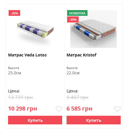
-26%
НОВИНКА
-30%
Матраc Veda Lotos
Матраc Kristof
М
Высота
Высота
Вы
25.0см
22.0см
2
Цена:
Цена:
Ц
13 731 грн
9 407 грн
1
10 298 грн
6 585 грн
9
Купить
Купить