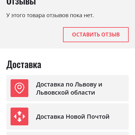
Отзывы
микроклимат спального места. Новые
"умные" пружины "IQ Spring" создают для
У этого товара отзывов пока нет.
позвоночника максимально естественное
положение и оптимально распределяют
нагрузку. Carbon Foam - это инновационная
ОСТАВИТЬ ОТЗЫВ
высокоэластичная пена или другими словами
пенополиуретан нового поколения. Активный
глобулярный углевод, который входит в
Доставка
основу карбоновой пены, убирает
неприятные запахи и способствует
оздоровительном воздействия на человека.
Доставка по Львову и
Благодаря своей ячеистой структуре, данная
пена активно пропускает воздух и впитывает
Львовской области
влагу. Eco Felt - применяется в матрасе для
изоляции пружинного блока от мягких
настилов, а также для повышения
Доставка Новой Почтой
эластичности и упругости матраса.
Органический материал Eco Felt
изготавливается из шерстяных и