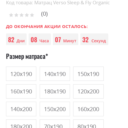
Skip
Код товара: Матрац Verso Sleep & Fly Organic
to
0
the
Рейтинг:
0
100
beginning
% of
of
ДО ОКОНЧАНИЯ АКЦИИ ОСТАЛОСЬ:
the
82
08
07
32
images
Дни
Часа
Минут
Секунд
gallery
Размер матраса
120х190
140х190
150х190
160х190
180х190
120х200
140х200
150х200
160х200
180х200
70х190
80х190