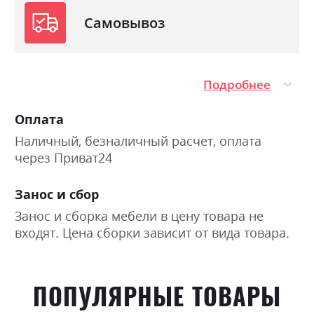
хлопчатобумажных нитей, а значит данный
Самовывоз
материал 100% натуральный.
Фабрика:
Sleep & Fly Organic
Подробнее
Тип
Pocket Spring
Оплата
Нагрузка на одно спальное
150
место
Наличный, безналичный расчет, оплата
через Приват24
Материал чехла
Bio Cotton
Занос и сбор
Занос и сборка мебели в цену товара не
входят. Цена сборки зависит от вида товара.
ПОПУЛЯРНЫЕ ТОВАРЫ