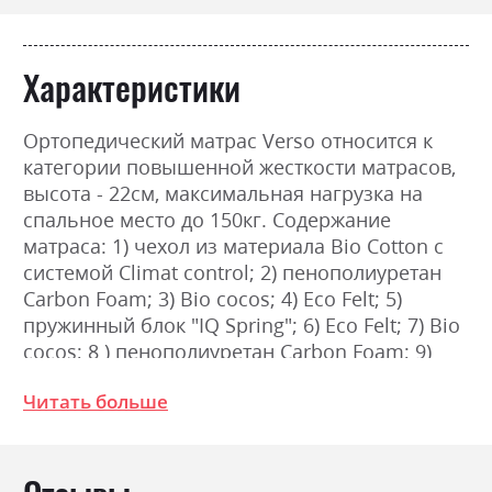
Характеристики
Ортопедический матрас Verso относится к
категории повышенной жесткости матрасов,
высота - 22см, максимальная нагрузка на
спальное место до 150кг. Содержание
матраса: 1) чехол из материала Bio Cotton с
системой Climat control; 2) пенополиуретан
Carbon Foam; 3) Bio cocos; 4) Eco Felt; 5)
пружинный блок "IQ Spring"; 6) Eco Felt; 7) Bio
cocos; 8 ) пенополиуретан Carbon Foam; 9)
чехол из материала Bio Cotton с системой
Читать больше
Climat control. Bio Cotton - органический
натуральный материал с особой структурой
волокон. Материал Bio Cotton позволяет
создать комфортные условия и оптимальный