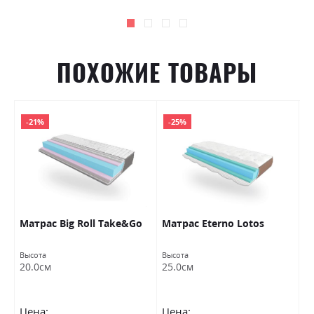
ПОХОЖИЕ ТОВАРЫ
-21%
-25%
on
Матраc Big Roll Take&Go
Матраc Eterno Lotos
М
Высота
Высота
Вы
20.0см
25.0см
2
Цена:
Цена:
Ц