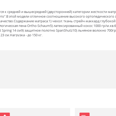
тся к средней и вышесредней (двусторонней) категории жесткости матр
-лето".В этой модели отличное соотношение высокого ортопедического
чество.Содержание матраса:1) чехол: ткань стрейч-жаккард глубокой п
огическая пена Ortho-Schaum5) латексированный кокос 1000 гр/м.кв.6
Spring 14 см9) защитное полотно SpanShutz10) льняное волокно 700гр/
3 см.Нагрузка - до 150 кг.