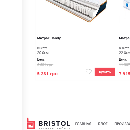
Матраc Dandy
Матрас
Высота
Высота
20.0см
22.0с
Цена:
Цена:
6 601 грн
11 30
Купить
Купить
5 281 грн
7 91
ГЛАВНАЯ
БЛОГ
ПРОИЗВ