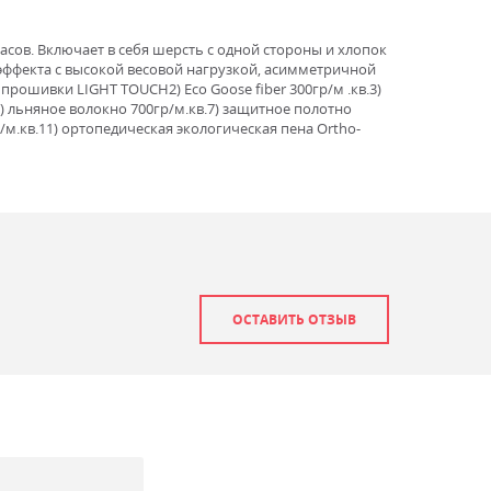
асов. Включает в себя шерсть с одной стороны и хлопок
 эффекта с высокой весовой нагрузкой, асимметричной
рошивки LIGHT TOUCH2) Eco Goose fiber 300гр/м .кв.3)
) льняное волокно 700гр/м.кв.7) защитное полотно
м.кв.11) ортопедическая экологическая пена Ortho-
ОСТАВИТЬ ОТЗЫВ