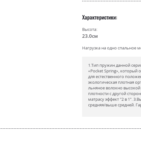
Характеристики
Высота:
23.0см
Нагрузка на одно спальное ме
1.Тип пружин данной сер
«Pocket Spring», который
для естественного положен
экологическая плотная ор
льняное волокно высокой 
плотности с другой сторо
матрасу эффект "2 в 1". 3.
средняя/выше средней. Гар