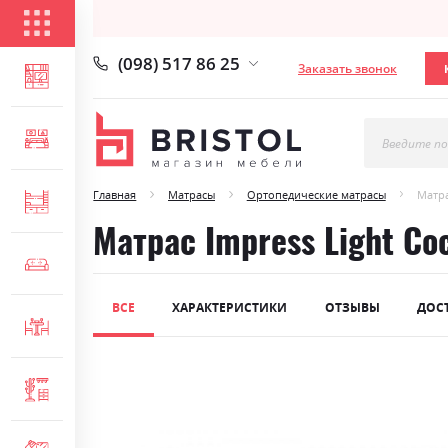
КАТАЛОГ ТОВАРОВ
(098) 517 86 25
Заказать звонок
ГОСТИНАЯ
СПАЛЬНЯ
Введите по
Главная
Матрасы
Ортопедические матрасы
Матра
ДЕТСКАЯ
Матрас Impress Light Co
МЯГКАЯ МЕБЕЛЬ
ВСЕ
ХАРАКТЕРИСТИКИ
ОТЗЫВЫ
ДОС
СТОЛЫ И СТУЛЬЯ
Skip
ПРИХОЖАЯ
to
the
end