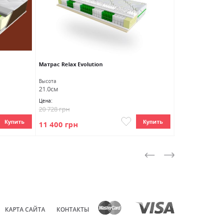
Матраc Relax Evolution
Матрас Damia
Высота
Высота
21.0см
23.0см
Цена:
Цена:
20 728 грн
12 528 грн
Купить
Купить
11 400 грн
7 517 грн
КАРТА САЙТА
КОНТАКТЫ