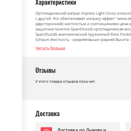
Характеристики
Ортопедический матрас Impress Light Сocos относи
с другой. Это обеспечивает матрасу эффект "зима
(двусторонней) жесткостью и соотношением цена-ка
защитное полотно SpanShutz4) ортопедическая экол
SpanShutz8) анатомический пружинный блок Pocket 
Schaum.Жесткость - средняя/выше средней.Высота - 2
Читать больше
Фабрика:
Ultima Sleep
Тип
Pocket Spring
Отзывы
Эффект зима/лето
так
У этого товара отзывов пока нет.
Нагрузка на одно спальное
150
место
Материал чехла
стрейч-жаккард LIGHT TOUCH
Доставка
Доставка по Львову и