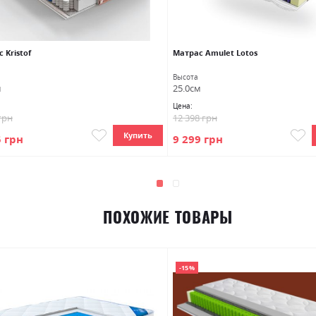
 Kristof
Матраc Amulet Lotos
Высота
м
25.0см
Цена:
грн
12 398 грн
Купить
5 грн
9 299 грн
ПОХОЖИЕ ТОВАРЫ
-15%