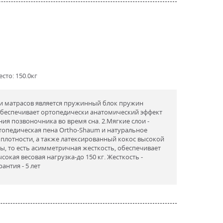
сто: 150.0кг
ии матрасов является пружинный блок пружин
 обеспечивает ортопедически анатомический эффект
ия позвоночника во время сна. 2.Мягкие слои -
топедическая пена Ortho-Shaum и натуральное
плотности, а также латексированный кокос высокой
ны, то есть асимметричная жесткость, обеспечивает
Высокая весовая нагрузка-до 150 кг. Жесткость -
антия - 5 лет