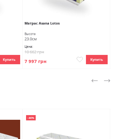
Матраc Asana Lotos
Матраc Aura L
Высота
Высота
23.0см
22.0см
Цена:
Цена:
10 662 грн
13 902 грн
Купить
Купить
7 997 грн
9 036 грн
-46%
НОВИНКА
-40%