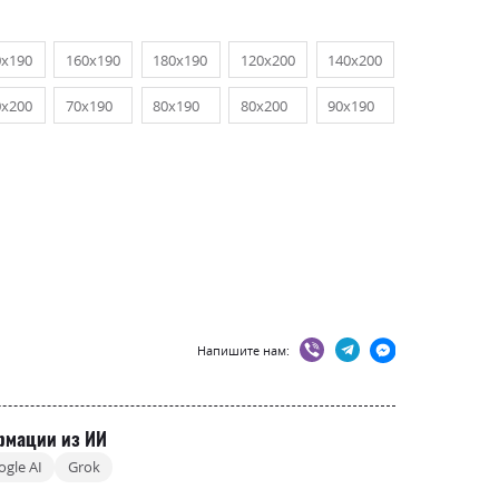
0х190
160х190
180х190
120х200
140х200
0х200
70х190
80х190
80х200
90х190
Напишите нам:
рмации из ИИ
ogle AI
Grok