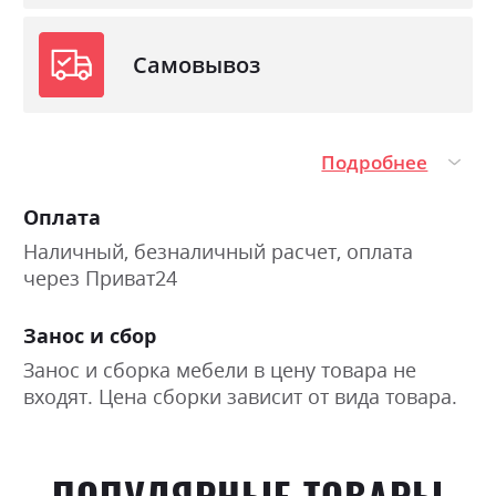
(укрепление краев изделия и защита их от
деформации);9) AntiSlip layer – комбинация
ткани с антискользящим эффектом с
Самовывоз
прослоями мягкого нетканого материала и
пены умеренной комфортной.
Подробнее
Фабрика:
Lotos
Оплата
Тип
Pocket Spring 5 Zone
Наличный, безналичный расчет, оплата
Нагрузка на одно спальное
150
место
через Приват24
Материал чехла
бельгійський стрейч " Lotos
silk fabric"з Trio-comfort
Занос и сбор
Занос и сборка мебели в цену товара не
входят. Цена сборки зависит от вида товара.