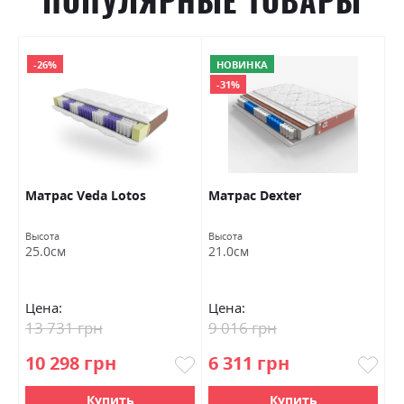
ПОПУЛЯРНЫЕ ТОВАРЫ
-26%
НОВИНКА
-31%
Матраc Veda Lotos
Матрас Dexter
М
Высота
Высота
Вы
25.0см
21.0см
2
Цена:
Цена:
Ц
13 731 грн
9 016 грн
9
10 298 грн
6 311 грн
6
Купить
Купить