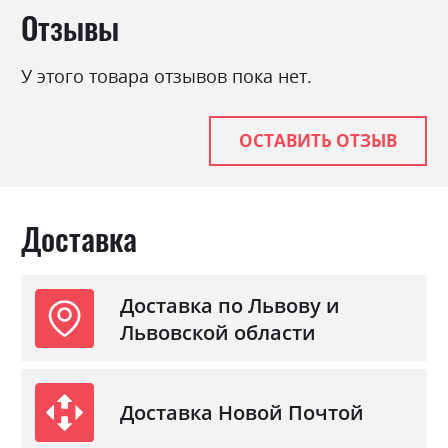
Отзывы
средней категории жесткости матрасов,
высота – 23см, максимальная нагрузка на
спальное место до 150кг. 1)чехол - ткань
У этого товара отзывов пока нет.
бельгийский стрейч "Lotos silk fabric"с
дополнительной обработкой Real Silk;2)Trio-
comfort:Comfort sense,обеспечивает
ОСТАВИТЬ ОТЗЫВ
терморегуляцию; 3) два слоя Double sky foam
(ортопедическая пена комфортной
плотности); 4)Air fabric - нетканый материал
Доставка
повышенной плотности; 5)защитный слой
protect felt - материал, изготовленный из
прессованных хлопчатобумажных и
Доставка по Львову и
синтетических волокон; 6)Premium PS 5-zone
ортопедическая основа пружинного матраса
Львовской области
с увеличенной высотой;7)защитный слой
protect felt - материал, изготовленный из
прессованных хлопчатобумажных и
Доставка Новой Почтой
синтетических волокон; 8)Support base