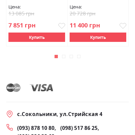
Цена:
Цена:
Ц
13 085 грн
20 728 грн
1
7 851 грн
11 400 грн
9
Купить
Купить
с.Сокольники, ул.Стрийская 4
(093) 878 10 80
(098) 517 86 25