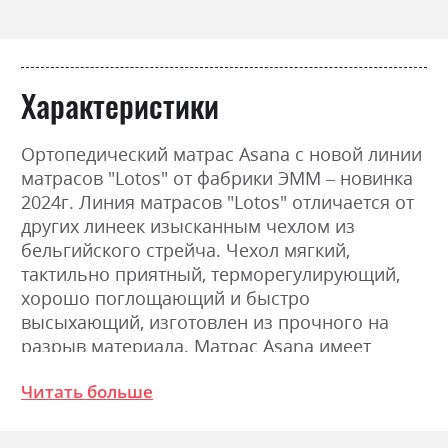
Характеристики
Ортопедический матрас Asana с новой линии
матрасов "Lotos" от фабрики ЭММ – новинка
2024г. Линия матрасов "Lotos" отличается от
других линеек изысканным чехлом из
бельгийского стрейча. Чехол мягкий,
тактильно приятный, терморегулирующий,
хорошо поглощающий и быстро
высыхающий, изготовлен из прочного на
разрыв материала. Матрас Asana имеет
умеренную доступную цену. Верхние пены на
Читать больше
матрасах с массирующим эффектом.
Гарантия на наполнение от изготовителя 3
года. Матрас "Asana" относится к выше