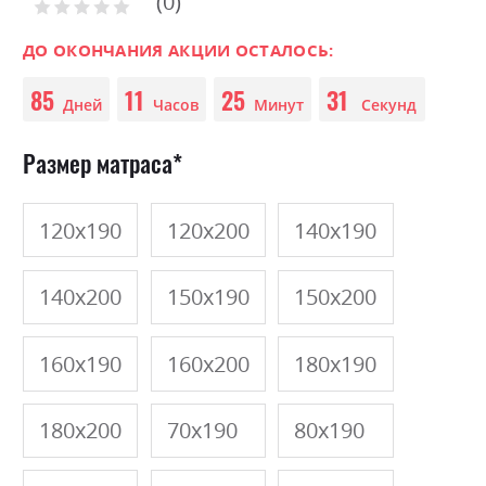
0
the
Рейтинг:
0
100
beginning
% of
of
ДО ОКОНЧАНИЯ АКЦИИ ОСТАЛОСЬ:
the
85
11
25
31
images
Дней
Часов
Минут
Секунд
gallery
Размер матраса
120х190
120х200
140х190
140х200
150х190
150х200
160х190
160х200
180х190
180х200
70х190
80х190