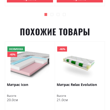
ПОХОЖИЕ ТОВАРЫ
НОВИНКА
-46%
-40%
Матраc Icon
Матраc Relax Evolution
М
Высота
Высота
Вы
20.0см
21.0см
2