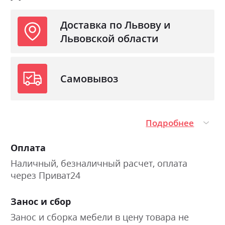
Фабрика:
Arabeska
Доставка по Львову и
Львовской области
Тип
безпружинний
Нагрузка на одно спальное
150
место
Самовывоз
Материал чехла
бельгійський стрейч "Floral
deluxe"
Подробнее
Оплата
Наличный, безналичный расчет, оплата
через Приват24
Занос и сбор
Занос и сборка мебели в цену товара не