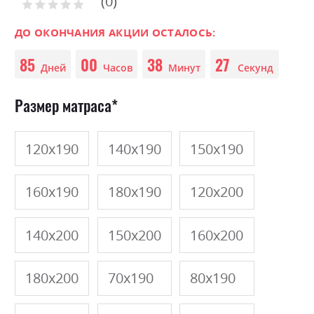
0
the
Рейтинг:
0
100
beginning
% of
of
ДО ОКОНЧАНИЯ АКЦИИ ОСТАЛОСЬ:
the
85
00
38
27
images
Дней
Часов
Минут
Секунд
gallery
Размер матраса
120х190
140х190
150х190
160х190
180х190
120х200
140х200
150х200
160х200
180х200
70х190
80х190