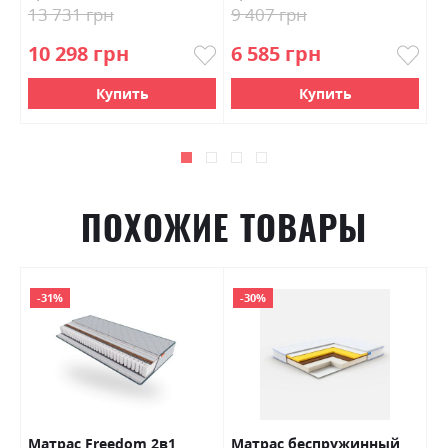
13 731 грн
9 407 грн
1
10 298 грн
6 585 грн
9
Купить
Купить
ПОХОЖИЕ ТОВАРЫ
-31%
-30%
ly
Матрас Freedom 2в1
Матрас беспружинный
М