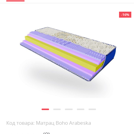
Skip
-16%
to
the
end
of
the
images
gallery
Skip
Код товара: Матрац Boho Arabeska
to