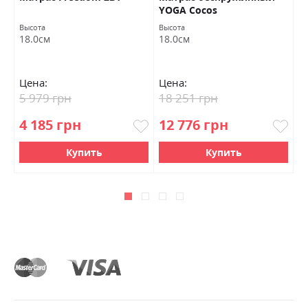
YOGA Cocos
Высота
Высота
Вы
18.0см
18.0см
1
Цена:
Цена:
Ц
5 979 грн
18 251 грн
8
4 185 грн
12 776 грн
6
Купить
Купить