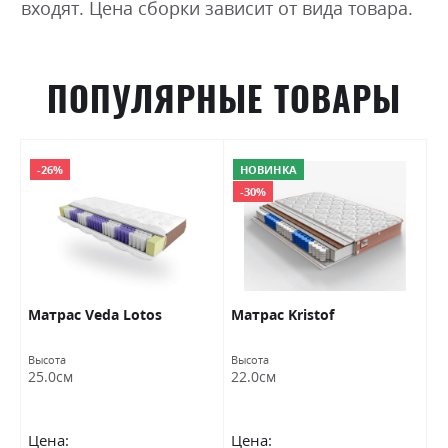
входят. Цена сборки зависит от вида товара.
ПОПУЛЯРНЫЕ ТОВАРЫ
-26%
НОВИНКА
-30%
Матраc Veda Lotos
Матраc Kristof
М
Высота
Высота
Вы
25.0см
22.0см
2
Цена:
Цена:
Ц