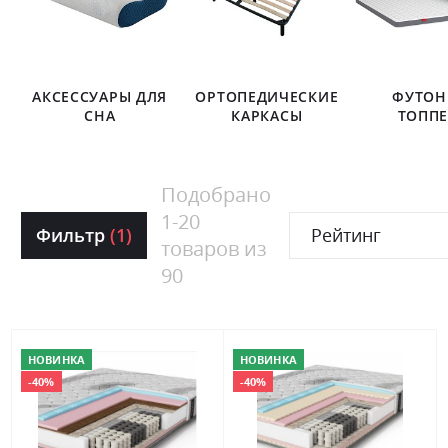
АКСЕССУАРЫ ДЛЯ
ОРТОПЕДИЧЕСКИЕ
ФУТОН
СНА
КАРКАСЫ
ТОПП
Подобрано
1
-
20
Фильтр
(1)
Рейтинг
товаров из
90
НОВИНКА
НОВИНКА
-40%
-40%