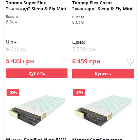
Топпер Super Flex
Топпер Flex Cocos
"жаккард" Sleep & Fly Mini
"жаккард" Sleep & Fly Mini
Высота
Высота
8.0см
8.0см
Цена:
Цена:
6 779 грн
7 599 грн
5 423 грн
6 459 грн
Купить
Купить
-20%
-27%
Матрас ComFort Hard ЕММ
Матрас ComFort зима -