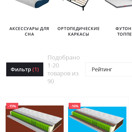
АКСЕССУАРЫ ДЛЯ
ОРТОПЕДИЧЕСКИЕ
ФУТОН
СНА
КАРКАСЫ
ТОПП
Подобрано
1
-
20
Фильтр
(1)
Рейтинг
товаров из
90
-15%
-16%