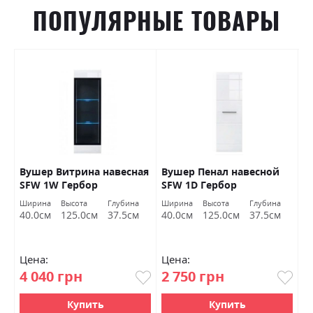
ПОПУЛЯРНЫЕ ТОВАРЫ
Вушер Витрина навесная
Вушер Пенал навесной
В
SFW 1W Гербор
SFW 1D Гербор
2
а
Ширина
Высота
Глубина
Ширина
Высота
Глубина
Ш
м
40.0см
125.0см
37.5см
40.0см
125.0см
37.5см
9
Цена:
Цена:
Ц
4 040 грн
2 750 грн
7
Купить
Купить