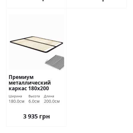
Премиум
металлический
каркас 180х200
Миромарк
Ширина
Высота
Длина
180.0см
6.0см
200.0см
3 935 грн