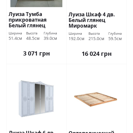
Луиза Тумба
Луиза Шкаф 4 дв.
прикроватная
Белый глянец
Белый глянец
Миромарк
Миромарк
Ширина
Высота
Глубина
Ширина
Высота
Глубина
51.4см
48.5см
39.0см
192.0см
215.0см
59.5см
3 071 грн
16 024 грн
Луиза Шкаф 6 дв.