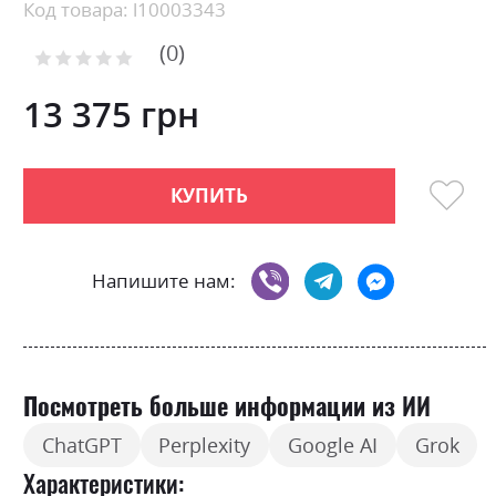
Skip
Код товара: l10003343
to
0
the
Рейтинг:
0
100
beginning
% of
of
13 375 грн
the
images
gallery
КУПИТЬ
Напишите нам:
Посмотреть больше информации из ИИ
ChatGPT
Perplexity
Google AI
Grok
Характеристики