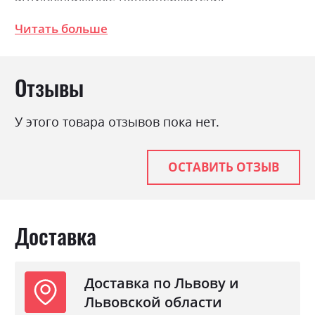
Соединение деталей с помощью
Читать больше
эксцентриковой стяжки (MINIFIX). Размеры:
Ширина 145.0см, Высота 215.0см, Глубина
59.5см.
Отзывы
Фабрика:
Міромарк
У этого товара отзывов пока нет.
Цвет (Фасад):
білий глянець
Цвет (Корпус):
білий
ОСТАВИТЬ ОТЗЫВ
Цвет материала
білий глянець
Стиль
класика
Материал
лакована ДСП
Доставка
Доставка по Львову и
Львовской области