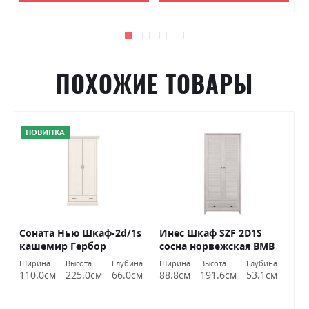
ПОХОЖИЕ ТОВАРЫ
НОВИНКА
Соната Нью Шкаф-2d/1s
Инес Шкаф SZF 2D1S
Д
кашемир Гербор
сосна норвежская ВМВ
А
рк
Холдинг
М
а
Ширина
Высота
Глубина
Ширина
Высота
Глубина
Ш
м
110.0см
225.0см
66.0см
88.8см
191.6см
53.1см
1