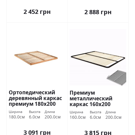
2 452 грн
2 888 грн
Ортопедический
Премиум
деревянный каркас
металлический
премиум 180х200
каркас 160х200
Миромарк
Миромарк
Ширина
Высота
Длина
Ширина
Высота
Длина
180.0см
6.0см
200.0см
160.0см
6.0см
200.0см
3 091 грн
3 815 грн