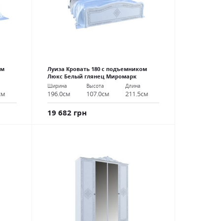
ом
Луиза Кровать 180 с подъемником
Люкс Белый глянец Миромарк
Ширина
Высота
Длина
см
196.0см
107.0см
211.5см
19 682 грн