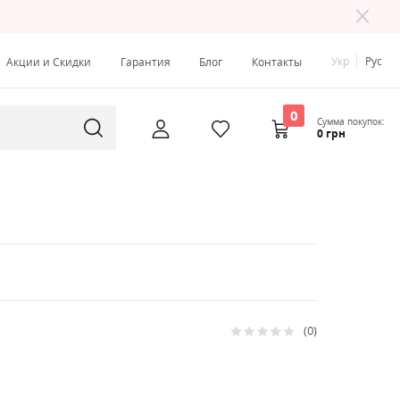
Укр
Рус
Акции и Скидки
Гарантия
Блог
Контакты
0
Сумма покупок:
0 грн
0
Рейтинг:
0
100
% of