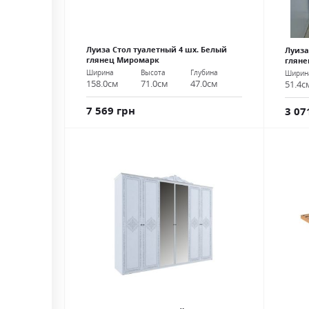
Луиза Стол туалетный 4 шх. Белый
Луиза
глянец Миромарк
глян
Ширина
Высота
Глубина
Ширин
158.0см
71.0см
47.0см
51.4с
7 569 грн
3 07