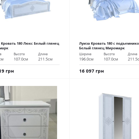
 Кровать 180 Люкс Белый глянец
Луиза Кровать 180 с подъемник
марк
Белый глянец Миромарк
а
Высота
Длина
Ширина
Высота
Длина
см
107.0см
211.5см
196.0см
107.0см
211.5
19 грн
16 097 грн