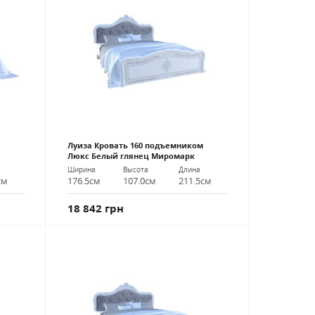
Луиза Кровать 160 подъемником
Люкс Белый глянец Миромарк
Ширина
Высота
Длина
см
176.5см
107.0см
211.5см
18 842 грн