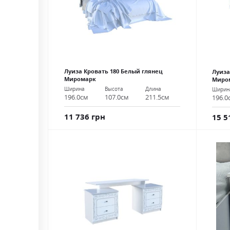
Луиза Кровать 180 Белый глянец
Луиза
Миромарк
Миро
Ширина
Высота
Длина
Ширин
196.0см
107.0см
211.5см
196.0
11 736 грн
15 5