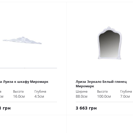
а Луиза к шкафу Миромарк
Луиза Зеркало Белый глянец
Миромарк
а
Высота
Глубина
Ширина
Высота
Глубина
см
16.0см
4.5см
88.0см
100.0см
7.0см
1 грн
3 663 грн