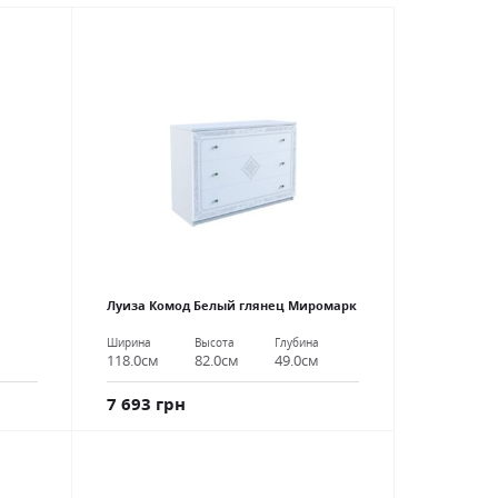
Луиза Комод Белый глянец Миромарк
Ширина
Высота
Глубина
118.0см
82.0см
49.0см
7 693 грн