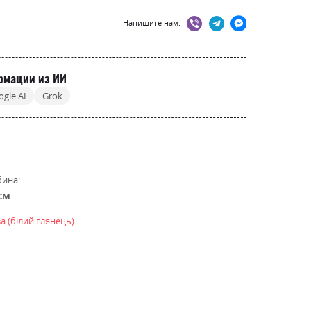
Напишите нам:
рмации из ИИ
ogle AI
Grok
бина:
см
за (білий глянець)