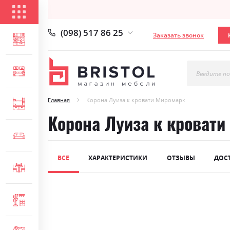
КАТАЛОГ ТОВАРОВ
(098) 517 86 25
Заказать звонок
ГОСТИНАЯ
СПАЛЬНЯ
Введите по
Главная
Корона Луиза к кровати Миромарк
ДЕТСКАЯ
Корона Луиза к кровати
МЯГКАЯ МЕБЕЛЬ
ВСЕ
ХАРАКТЕРИСТИКИ
ОТЗЫВЫ
ДОС
СТОЛЫ И СТУЛЬЯ
Skip
ПРИХОЖАЯ
to
the
end