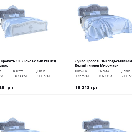
 Кровать 160 Люкс Белый глянец
Луиза Кровать 160 подъемником
марк
Белый глянец Миромарк
а
Высота
Длина
Ширина
Высота
Длина
см
107.0см
211.5см
176.5см
107.0см
211.5
65 грн
15 248 грн