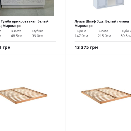
 Тумба прикроватная Белый
Луиза Шкаф 3 дв. Белый глянец
ец Миромарк
Миромарк
а
Высота
Глубина
Ширина
Высота
Глубин
м
48.5см
39.0см
147.0см
215.0см
59.5с
1 грн
13 375 грн