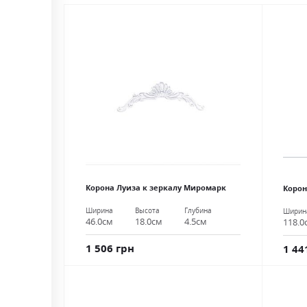
Корона Луиза к зеркалу Миромарк
Корон
Ширина
Высота
Глубина
Ширин
46.0см
18.0см
4.5см
118.0
1 506 грн
1 44