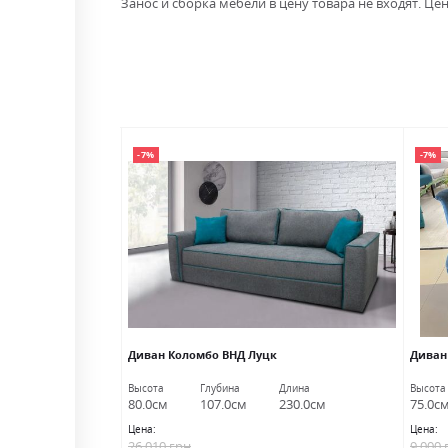
Занос и сборка мебели в цену товара не входят. Цен
-7%
-7%
я ВНД Луцк
Диван Коломбо ВНД Луцк
Диван
лина
Высота
Глубина
Длина
Высота
15.0см
80.0см
107.0см
230.0см
75.0с
Цена:
Цена:
26 010 грн
9 000 