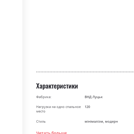
the
beginning
of
the
images
gallery
Характеристики
Фабрика:
ВНД Луцьк
Нагрузка на одно спальное
120
место
Стиль
мінімалізм, модерн
Особенность
Пружина Бонель + Пінополіу
Читать больше