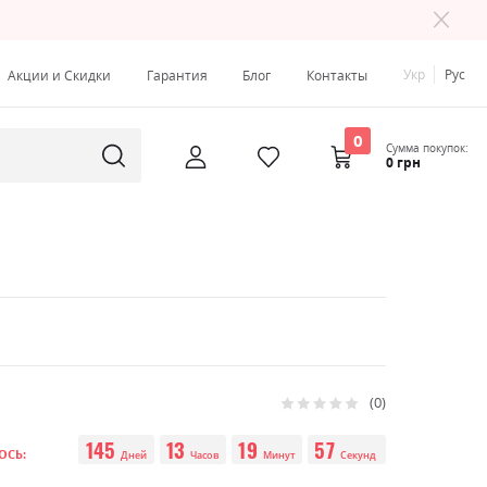
Укр
Рус
Акции и Скидки
Гарантия
Блог
Контакты
0
Сумма покупок:
0 грн
0
Рейтинг:
0
100
% of
145
13
19
56
ОСЬ:
Дней
Часов
Минут
Секунд