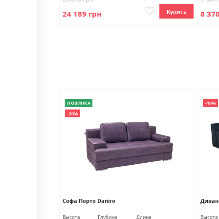
Купить
Купить
24 189 грн
8 37
НОВИНКА
-10%
-20%
Софа Порто Daniro
Диван
Длина
Высота
Глубина
Длина
Высота