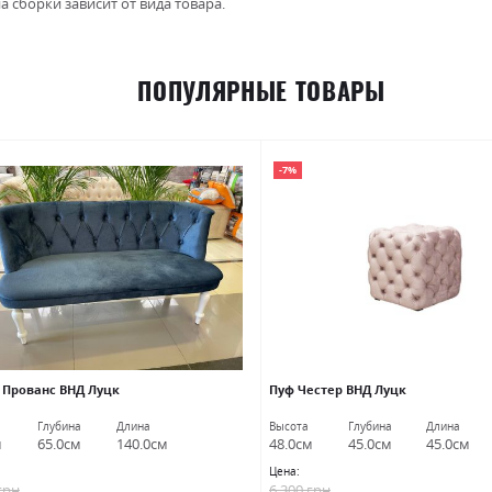
а сборки зависит от вида товара.
ПОПУЛЯРНЫЕ ТОВАРЫ
-7%
 Прованс ВНД Луцк
Пуф Честер ВНД Луцк
Глубина
Длина
Высота
Глубина
Длина
м
65.0см
140.0см
48.0см
45.0см
45.0см
Цена:
грн
6 300 грн