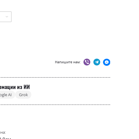
Напишите нам:
рмации из ИИ
ogle AI
Grok
на:
0.0см