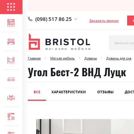
КАТАЛОГ ТОВАРОВ
(098) 517 86 25
Заказать звонок
ГОСТИНАЯ
СПАЛЬНЯ
Введите по
Главная
Мягкая мебель
Диваны
Диваны для сна
ДЕТСКАЯ
Угол Бест-2 ВНД Луцк
МЯГКАЯ МЕБЕЛЬ
ВСЕ
ХАРАКТЕРИСТИКИ
ОТЗЫВЫ
ДОС
СТОЛЫ И СТУЛЬЯ
Skip
ПРИХОЖАЯ
to
the
end