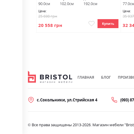
250.0см
90.0см
102.0см
192.0см
77.0с
Цена:
Цена:
25 698 грн
35 93
Купить
Купить
20 558 грн
32 3
ГЛАВНАЯ
БЛОГ
ПРОИЗВ
с.Сокольники, ул.Стрийская 4
(093) 8
© Все права защищены 2013-2026. Магазин мебели "Brist