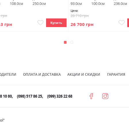
м
108.0см
250.0см
93.0см
100.0см
236.0см
Цена:
7 грн
28 710 грн
Купить
43 грн
26 700 грн
ОДИТЕЛИ
ОПЛАТА И ДОСТАВКА
АКЦИИ И СКИДКИ
ГАРАНТИЯ
78 10 80
(098) 517 86 25
(099) 326 22 68
ol"