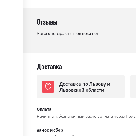
Механизм
Єврокнижка
Раскладной
так
Отзывы
Ниша для белья
так
У этого товара отзывов пока нет.
Спальное место
155х215
Доставка
Доставка по Львову и
Львовской области
Оплата
Наличный, безналичный расчет, оплата через Прив
Занос и сбор