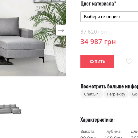
Цвет материала
37 620 грн
34 987 грн
КУПИТЬ
Посмотреть больше инфо
ChatGPT
Perplexity
Go
Характеристики
Высота:
Глубина:
Дли
90.0см
160.0см
26