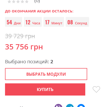
0
the
Рейтинг:
0
100
beginning
% of
of
ДО ОКОНЧАНИЯ АКЦИИ ОСТАЛОСЬ:
the
54
12
17
08
images
Дни
Часа
Минут
Секунд
gallery
39 729 грн
35 756 грн
Выбрано позиций:
2
ВЫБРАТЬ МОДУЛИ
КУПИТЬ