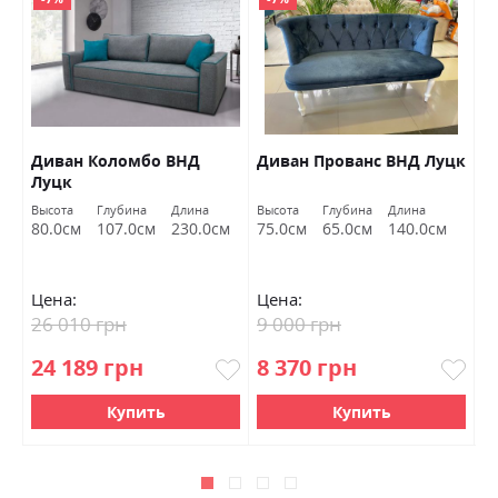
Диван Коломбо ВНД
Диван Прованс ВНД Луцк
П
Луцк
Высота
Глубина
Длина
Высота
Глубина
Длина
Вы
80.0см
107.0см
230.0см
75.0см
65.0см
140.0см
4
Цена:
Цена:
Ц
26 010 грн
9 000 грн
6
24 189 грн
8 370 грн
5
Купить
Купить