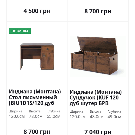
4 500 грн
8 700 грн
НОВИНКА
Индиана (Монтана)
Индиана (Монтана)
Стол письменный
Сундучок JKUF 120
JBIU1D1S/120 дуб
дуб шутер БРВ
шутер БРВ Украина
Украина
Ширина
Высота
Глубина
Ширина
Высота
Глубина
120.0см
78.0см
65.0см
120.0см
48.0см
49.0см
8 700 грн
7 040 грн