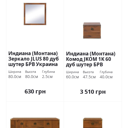
Индиана (Монтана)
Индиана (Монтана)
Зеркало JLUS 80 дуб
Комод JKOM 1K 60
шутер БРВ Украина
дуб шутер БРВ
Украина
Ширина
Высота
Глубина
Ширина
Высота
Глубина
80.0см
80.0см
2.5см
60.0см
47.5см
40.0см
630 грн
3 510 грн