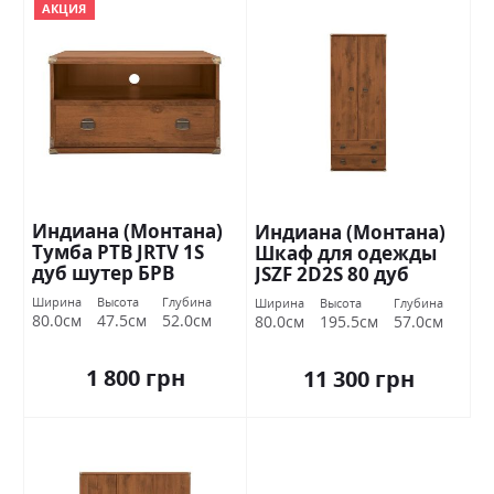
АКЦИЯ
Индиана (Монтана)
Индиана (Монтана)
Тумба РТВ JRTV 1S
Шкаф для одежды
дуб шутер БРВ
JSZF 2D2S 80 дуб
Украина
шутер БРВ Украина
Ширина
Высота
Глубина
Ширина
Высота
Глубина
80.0см
47.5см
52.0см
80.0см
195.5см
57.0см
1 800 грн
11 300 грн