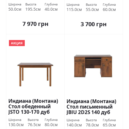
Украина
БРВ Украина
Ширина
Высота
Глубина
Ширина
Высота
Глубина
50.0см
195.5см
40.0см
115.0см
55.0см
60.0см
7 970 грн
3 700 грн
АКЦИЯ
Индиана (Монтана)
Индиана (Монтана)
Стол обеденный
Стол письменный
JSTO 130-170 дуб
JBIU 2D2S 140 дуб
шутер БРВ Украина
шутер БРВ Украина
Ширина
Высота
Глубина
Ширина
Высота
Глубина
130.0см
76.5см
80.0см
140.0см
78.0см
65.0см