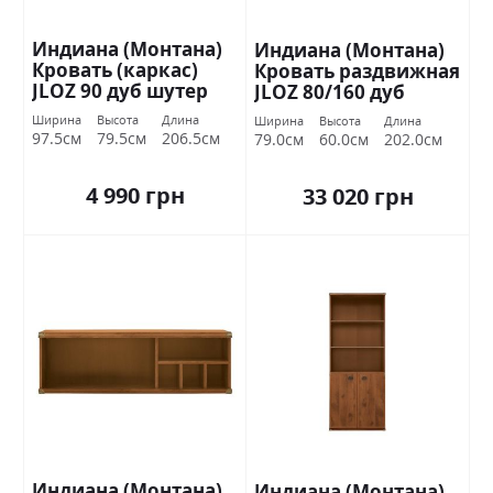
Индиана (Монтана)
Индиана (Монтана)
Кровать (каркас)
Кровать раздвижная
JLOZ 90 дуб шутер
JLOZ 80/160 дуб
БРВ Украина
шутер БРВ Украина
Ширина
Высота
Длина
Ширина
Высота
Длина
97.5см
79.5см
206.5см
79.0см
60.0см
202.0см
4 990 грн
33 020 грн
Индиана (Монтана)
Индиана (Монтана)