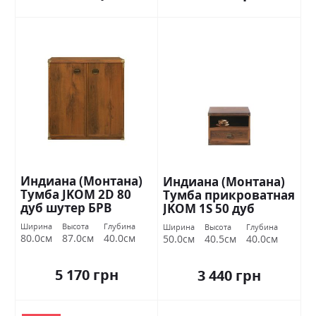
Индиана (Монтана)
Индиана (Монтана)
Тумба JKOM 2D 80
Тумба прикроватная
дуб шутер БРВ
JKOM 1S 50 дуб
Украина
шутер БРВ Украина
Ширина
Высота
Глубина
Ширина
Высота
Глубина
80.0см
87.0см
40.0см
50.0см
40.5см
40.0см
5 170 грн
3 440 грн