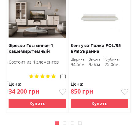
Фреско Гостинная 1
Кентуки Полка POL/95
К
кашемир/темный
БРВ Украина
S
мармур БРВ Украина
а
Ширина
Высота
Глубина
Ш
Состоит из 4 элементов
м
94.5см
9.0см
25.0см
9
(1)
Рейтинг:
100%
Цена:
Цена:
Ц
34 200 грн
850 грн
1
Купить
Купить