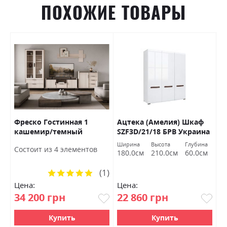
ПОХОЖИЕ ТОВАРЫ
Фреско Гостинная 1
Ацтека (Амелия) Шкаф
И
кашемир/темный
SZF3D/21/18 БРВ Украина
К
мармур БРВ Украина
1
Ширина
Высота
Глубина
Ш
Состоит из 4 элементов
У
180.0см
210.0см
60.0см
1
(1)
Рейтинг:
100%
Цена:
Цена:
Ц
34 200 грн
22 860 грн
6
Купить
Купить