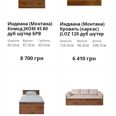
Индиана (Монтана)
Индиана (Монтана)
Комод JKOM 4S 80
Кровать (каркас)
дуб шутер БРВ
JLOZ 120 дуб шутер
Украина
БРВ Украина
Ширина
Высота
Глубина
Ширина
Высота
Длина
80.0см
87.0см
40.0см
126.0см
96.0см
206.5см
8 700 грн
6 410 грн