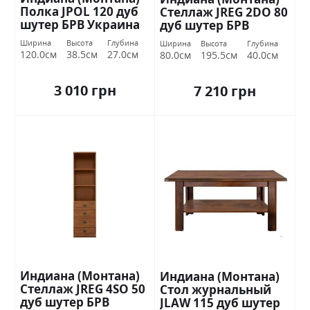
Полка JPOL 120 дуб
Стеллаж JREG 2DO 80
шутер БРВ Украина
дуб шутер БРВ
Украина
Ширина
Высота
Глубина
Ширина
Высота
Глубина
120.0см
38.5см
27.0см
80.0см
195.5см
40.0см
3 010 грн
7 210 грн
Индиана (Монтана)
Индиана (Монтана)
Стеллаж JREG 4SO 50
Стол журнальный
дуб шутер БРВ
JLAW 115 дуб шутер