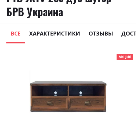
БРВ Украина
ВСЕ
ХАРАКТЕРИСТИКИ
ОТЗЫВЫ
ДОС
Skip
АКЦИЯ
to
the
end
of
the
images
gallery