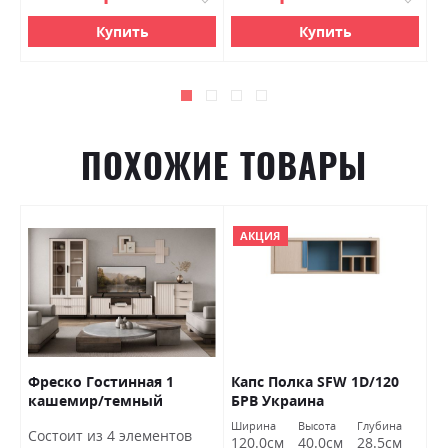
Купить
Купить
ПОХОЖИЕ ТОВАРЫ
АКЦИЯ
Фреско Гостинная 1
Капс Полка SFW 1D/120
Ф
кашемир/темный
БРВ Украина
к
мармур БРВ Украина
а
Ширина
Высота
Глубина
Ш
Состоит из 4 элементов
У
120.0см
40.0см
28.5см
2