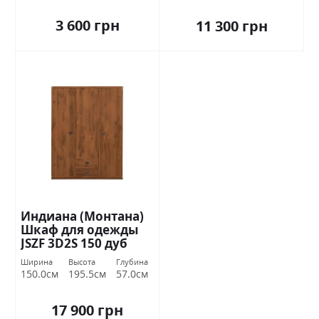
3 600 грн
11 300 грн
Индиана (Монтана)
Шкаф для одежды
JSZF 3D2S 150 дуб
шутер БРВ Украина
Ширина
Высота
Глубина
150.0см
195.5см
57.0см
17 900 грн