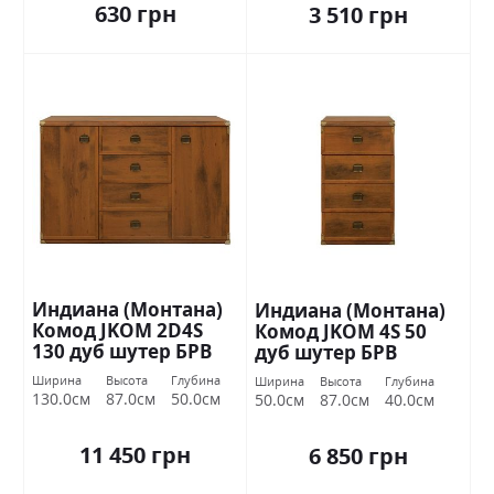
630 грн
3 510 грн
Индиана (Монтана)
Индиана (Монтана)
Комод JKOM 2D4S
Комод JKOM 4S 50
130 дуб шутер БРВ
дуб шутер БРВ
Украина
Украина
Ширина
Высота
Глубина
Ширина
Высота
Глубина
130.0см
87.0см
50.0см
50.0см
87.0см
40.0см
11 450 грн
6 850 грн