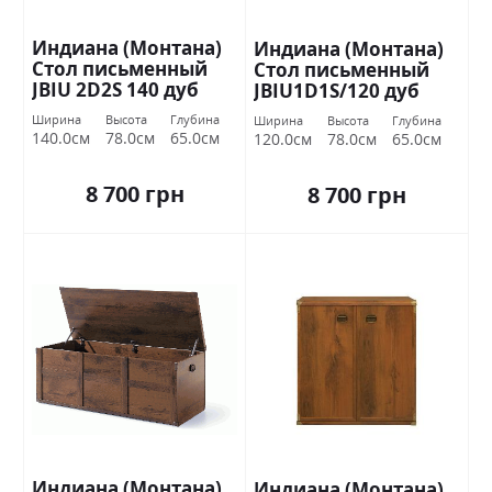
Индиана (Монтана)
Индиана (Монтана)
Стол письменный
Стол письменный
JBIU 2D2S 140 дуб
JBIU1D1S/120 дуб
шутер БРВ Украина
шутер БРВ Украина
Ширина
Высота
Глубина
Ширина
Высота
Глубина
140.0см
78.0см
65.0см
120.0см
78.0см
65.0см
8 700 грн
8 700 грн
Индиана (Монтана)
Индиана (Монтана)