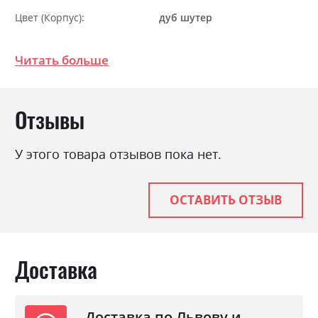
Цвет (Корпус):
дуб шутер
Цвет материала
дуб шутер
Читать больше
Стиль
кантрі, класика, прованс,
ретро
Материал
ламінована ДСП з МДФ
Отзывы
Раскладной
так
Ниша для белья
так
У этого товара отзывов пока нет.
Спальное место
150х200
С матрасом
так
ОСТАВИТЬ ОТЗЫВ
С подставкой под матрас
так
Доставка
Доставка по Львову и