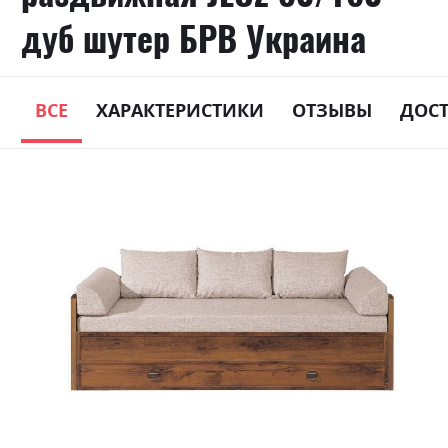
дуб шутер БРВ Украина
ВСЕ
ХАРАКТЕРИСТИКИ
ОТЗЫВЫ
ДОС
Skip
to
the
end
of
the
images
gallery