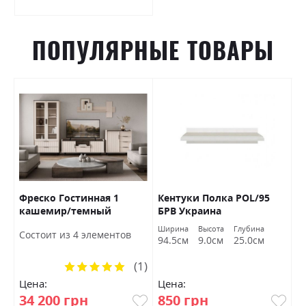
ПОПУЛЯРНЫЕ ТОВАРЫ
Фреско Гостинная 1
Кентуки Полка POL/95
К
кашемир/темный
БРВ Украина
S
мармур БРВ Украина
а
Ширина
Высота
Глубина
Ш
Состоит из 4 элементов
м
94.5см
9.0см
25.0см
9
(1)
Рейтинг:
100%
Цена:
Цена:
Ц
34 200 грн
850 грн
1