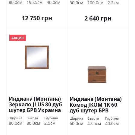
80.0см
195.5см
40.0см
50.0см
100.0см
2.5см
12 750 грн
2 640 грн
АКЦИЯ
Индиана (Монтана)
Индиана (Монтана)
Зеркало JLUS 80 дуб
Комод JKOM 1K 60
шутер БРВ Украина
дуб шутер БРВ
Украина
Ширина
Высота
Глубина
Ширина
Высота
Глубина
80.0см
80.0см
2.5см
60.0см
47.5см
40.0см