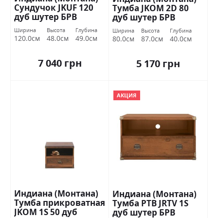
Сундучок JKUF 120
Тумба JKOM 2D 80
дуб шутер БРВ
дуб шутер БРВ
Украина
Украина
Ширина
Высота
Глубина
Ширина
Высота
Глубина
120.0см
48.0см
49.0см
80.0см
87.0см
40.0см
7 040 грн
5 170 грн
АКЦИЯ
Индиана (Монтана)
Индиана (Монтана)
Тумба прикроватная
Тумба РТВ JRTV 1S
JKOM 1S 50 дуб
дуб шутер БРВ