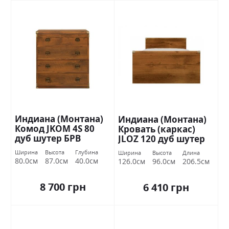
Индиана (Монтана)
Индиана (Монтана)
Комод JKOM 4S 80
Кровать (каркас)
дуб шутер БРВ
JLOZ 120 дуб шутер
Украина
БРВ Украина
Ширина
Высота
Глубина
Ширина
Высота
Длина
80.0см
87.0см
40.0см
126.0см
96.0см
206.5см
8 700 грн
6 410 грн