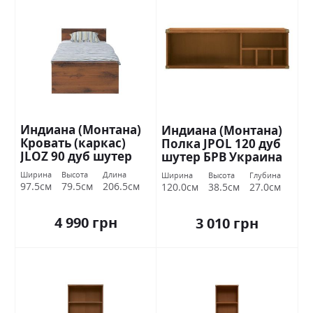
Индиана (Монтана)
Индиана (Монтана)
Кровать (каркас)
Полка JPOL 120 дуб
JLOZ 90 дуб шутер
шутер БРВ Украина
БРВ Украина
Ширина
Высота
Длина
Ширина
Высота
Глубина
97.5см
79.5см
206.5см
120.0см
38.5см
27.0см
4 990 грн
3 010 грн