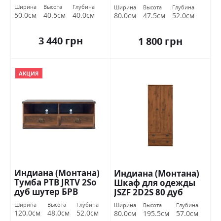
шутер БРВ Украина
Украина
Ширина
Высота
Глубина
Ширина
Высота
Глубина
50.0см
40.5см
40.0см
80.0см
47.5см
52.0см
3 440 грн
1 800 грн
АКЦИЯ
Индиана (Монтана)
Индиана (Монтана)
Тумба РТВ JRTV 2Sо
Шкаф для одежды
дуб шутер БРВ
JSZF 2D2S 80 дуб
Украина
шутер БРВ Украина
Ширина
Высота
Глубина
Ширина
Высота
Глубина
120.0см
48.0см
52.0см
80.0см
195.5см
57.0см