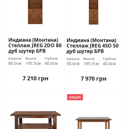
Индиана (Монтана)
Индиана (Монтана)
Стеллаж JREG 2DO 80
Стеллаж JREG 4SO 50
дуб шутер БРВ
дуб шутер БРВ
Украина
Украина
Ширина
Высота
Глубина
Ширина
Высота
Глубина
80.0см
195.5см
40.0см
50.0см
195.5см
40.0см
7 210 грн
7 970 грн
АКЦИЯ