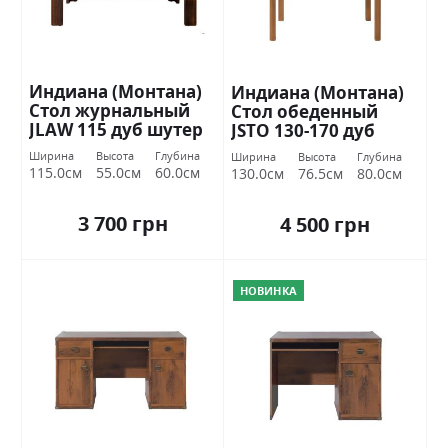
Индиана (Монтана)
Индиана (Монтана)
Стол журнальный
Стол обеденный
JLAW 115 дуб шутер
JSTO 130-170 дуб
БРВ Украина
шутер БРВ Украина
Ширина
Высота
Глубина
Ширина
Высота
Глубина
115.0см
55.0см
60.0см
130.0см
76.5см
80.0см
3 700 грн
4 500 грн
НОВИНКА