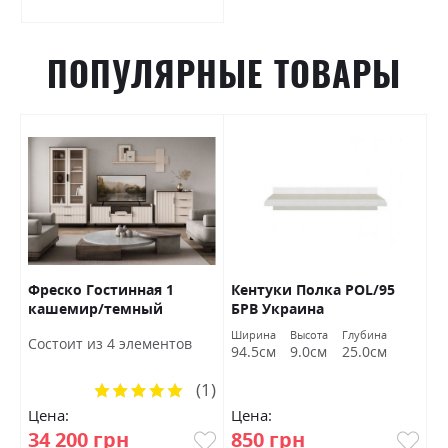
ПОПУЛЯРНЫЕ ТОВАРЫ
Фреско Гостинная 1
Кентуки Полка POL/95
К
кашемир/темный
БРВ Украина
S
мармур БРВ Украина
а
Ширина
Высота
Глубина
Ш
Состоит из 4 элементов
м
94.5см
9.0см
25.0см
9
(1)
Рейтинг:
100%
Цена:
Цена:
Ц
34 200 грн
850 грн
1