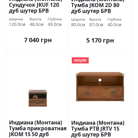
Сундучок JKUF 120
Тумба JKOM 2D 80
дуб шутер БРВ
дуб шутер БРВ
Украина
Украина
Ширина
Высота
Глубина
Ширина
Высота
Глубина
120.0см
48.0см
49.0см
80.0см
87.0см
40.0см
7 040 грн
5 170 грн
АКЦИЯ
Индиана (Монтана)
Индиана (Монтана)
Тумба прикроватная
Тумба РТВ JRTV 1S
JKOM 1S 50 дуб
дуб шутер БРВ