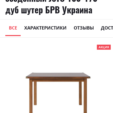
дуб шутер БРВ Украина
ВСЕ
ХАРАКТЕРИСТИКИ
ОТЗЫВЫ
ДОС
Skip
АКЦИЯ
to
the
end
of
the
images
gallery