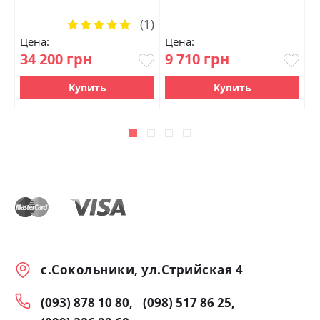
(1)
Рейтинг:
100%
Цена:
Цена:
Ц
34 200 грн
9 710 грн
5
Купить
Купить
с.Сокольники, ул.Стрийская 4
(093) 878 10 80
(098) 517 86 25