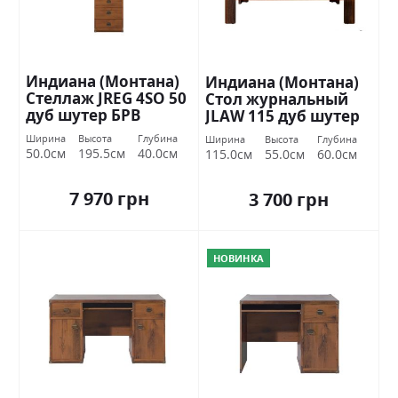
Индиана (Монтана)
Индиана (Монтана)
Стеллаж JREG 4SO 50
Стол журнальный
дуб шутер БРВ
JLAW 115 дуб шутер
Украина
БРВ Украина
Ширина
Высота
Глубина
Ширина
Высота
Глубина
50.0см
195.5см
40.0см
115.0см
55.0см
60.0см
7 970 грн
3 700 грн
НОВИНКА