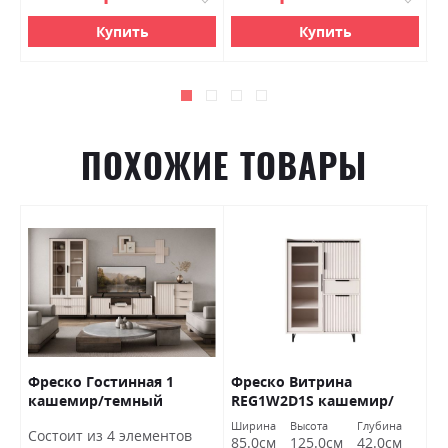
Купить
Купить
ПОХОЖИЕ ТОВАРЫ
Фреско Гостинная 1
Фреско Витрина
К
кашемир/темный
REG1W2D1S кашемир/
п
мармур БРВ Украина
темный мармур БРВ
Б
Ширина
Высота
Глубина
Ш
Состоит из 4 элементов
Украина
85.0см
125.0см
42.0см
5