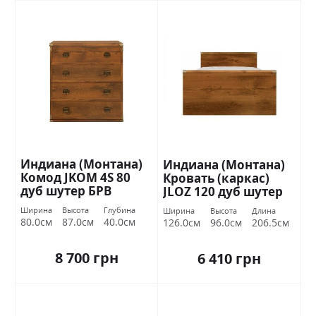
Индиана (Монтана)
Индиана (Монтана)
Комод JKOM 4S 80
Кровать (каркас)
дуб шутер БРВ
JLOZ 120 дуб шутер
Украина
БРВ Украина
Ширина
Высота
Глубина
Ширина
Высота
Длина
80.0см
87.0см
40.0см
126.0см
96.0см
206.5см
8 700 грн
6 410 грн