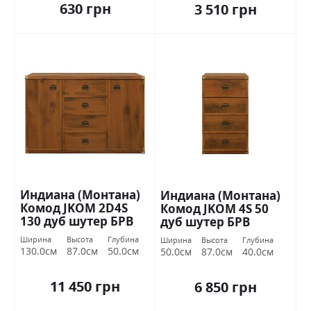
630 грн
3 510 грн
Индиана (Монтана)
Индиана (Монтана)
Комод JKOM 2D4S
Комод JKOM 4S 50
130 дуб шутер БРВ
дуб шутер БРВ
Украина
Украина
Ширина
Высота
Глубина
Ширина
Высота
Глубина
130.0см
87.0см
50.0см
50.0см
87.0см
40.0см
11 450 грн
6 850 грн