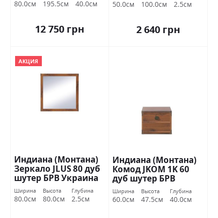
80.0см
195.5см
40.0см
50.0см
100.0см
2.5см
12 750 грн
2 640 грн
АКЦИЯ
Индиана (Монтана)
Индиана (Монтана)
Зеркало JLUS 80 дуб
Комод JKOM 1K 60
шутер БРВ Украина
дуб шутер БРВ
Украина
Ширина
Высота
Глубина
Ширина
Высота
Глубина
80.0см
80.0см
2.5см
60.0см
47.5см
40.0см