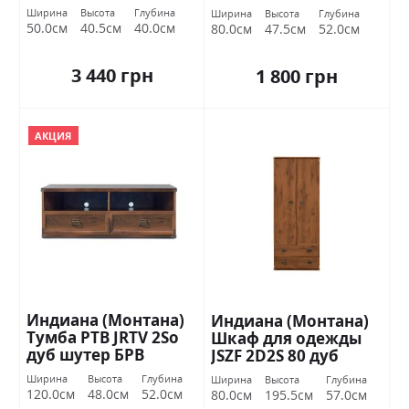
шутер БРВ Украина
Украина
Ширина
Высота
Глубина
Ширина
Высота
Глубина
50.0см
40.5см
40.0см
80.0см
47.5см
52.0см
3 440 грн
1 800 грн
АКЦИЯ
Индиана (Монтана)
Индиана (Монтана)
Тумба РТВ JRTV 2Sо
Шкаф для одежды
дуб шутер БРВ
JSZF 2D2S 80 дуб
Украина
шутер БРВ Украина
Ширина
Высота
Глубина
Ширина
Высота
Глубина
120.0см
48.0см
52.0см
80.0см
195.5см
57.0см