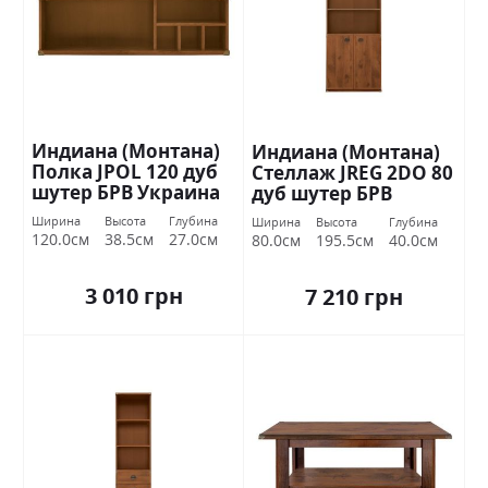
Индиана (Монтана)
Индиана (Монтана)
Полка JPOL 120 дуб
Стеллаж JREG 2DO 80
шутер БРВ Украина
дуб шутер БРВ
Украина
Ширина
Высота
Глубина
Ширина
Высота
Глубина
120.0см
38.5см
27.0см
80.0см
195.5см
40.0см
3 010 грн
7 210 грн