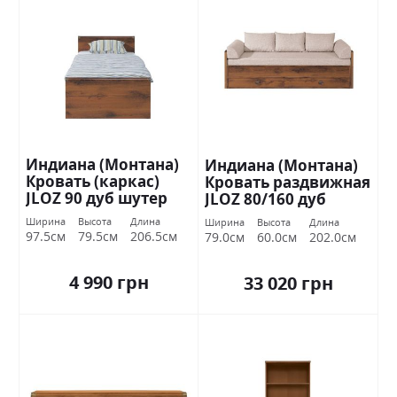
Индиана (Монтана)
Индиана (Монтана)
Кровать (каркас)
Кровать раздвижная
JLOZ 90 дуб шутер
JLOZ 80/160 дуб
БРВ Украина
шутер БРВ Украина
Ширина
Высота
Длина
Ширина
Высота
Длина
97.5см
79.5см
206.5см
79.0см
60.0см
202.0см
4 990 грн
33 020 грн