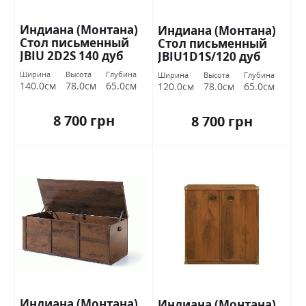
Индиана (Монтана)
Индиана (Монтана)
Стол письменный
Стол письменный
JBIU 2D2S 140 дуб
JBIU1D1S/120 дуб
шутер БРВ Украина
шутер БРВ Украина
Ширина
Высота
Глубина
Ширина
Высота
Глубина
140.0см
78.0см
65.0см
120.0см
78.0см
65.0см
8 700 грн
8 700 грн
Индиана (Монтана)
Индиана (Монтана)