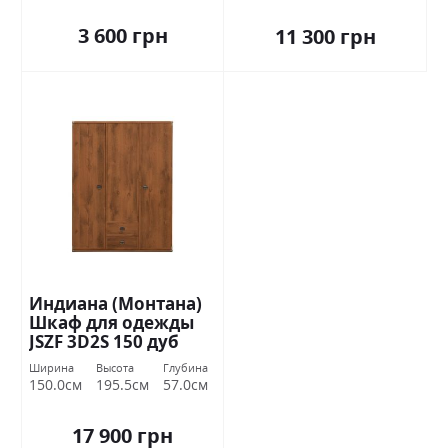
3 600 грн
11 300 грн
Индиана (Монтана)
Шкаф для одежды
JSZF 3D2S 150 дуб
шутер БРВ Украина
Ширина
Высота
Глубина
150.0см
195.5см
57.0см
17 900 грн