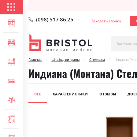
КАТАЛОГ ТОВАРОВ
(098) 517 86 25
Заказать звонок
ГОСТИНАЯ
СПАЛЬНЯ
Введите по
Главная
Шкафы, витрины
Стеллажи
Индиана (Мон
ДЕТСКАЯ
Индиана (Монтана) Сте
МЯГКАЯ МЕБЕЛЬ
ВСЕ
ХАРАКТЕРИСТИКИ
ОТЗЫВЫ
ДОС
СТОЛЫ И СТУЛЬЯ
Skip
ПРИХОЖАЯ
to
the
end