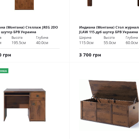
на (Монтана) Стеллаж JREG 2DO
Индиана (Монтана) Стол журна
б шутер БРВ Украина
JLAW 115 дуб шутер БРВ Украина
а
Высота
Глубина
Ширина
Высота
Глубина
м
195.5см
40.0см
115.0см
55.0см
60.0см
0 грн
3 700 грн
ИНКА