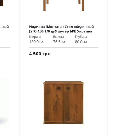
льный
Индиана (Монтана) Стол обеденный
JSTO 130-170 дуб шутер БРВ Украина
Ширина
Высота
Глубина
130.0см
76.5см
80.0см
4 500 грн