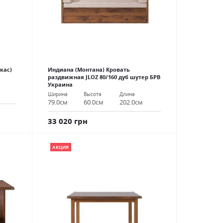
кас)
Индиана (Монтана) Кровать
раздвижная JLOZ 80/160 дуб шутер БРВ
Украина
Ширина
Высота
Длина
79.0см
60.0см
202.0см
33 020 грн
АКЦИЯ