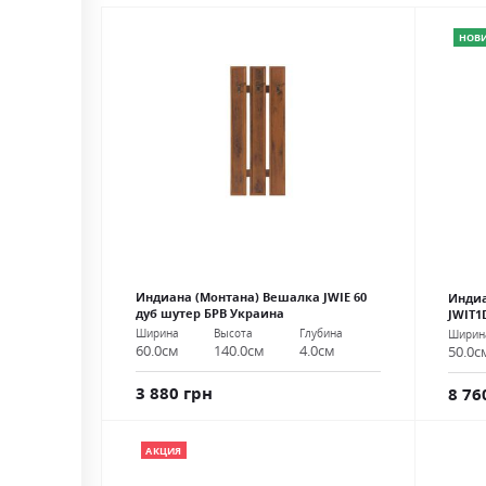
НОВ
Индиана (Монтана) Вешалка JWIE 60
Индиа
дуб шутер БРВ Украина
JWIT1
Ширина
Высота
Глубина
Ширин
60.0см
140.0см
4.0см
50.0с
3 880 грн
8 76
АКЦИЯ