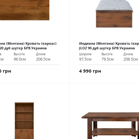
на (Монтана) Кровать (каркас)
Индиана (Монтана) Кровать (кар
120 дуб шутер БРВ Украина
JLOZ 90 дуб шутер БРВ Украина
а
Высота
Длина
Ширина
Высота
Длина
см
96.0см
206.5см
97.5см
79.5см
206.5см
0 грн
4 990 грн