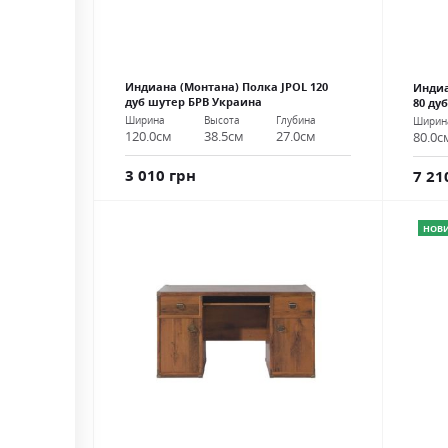
Индиана (Монтана) Полка JPOL 120
Индиа
дуб шутер БРВ Украина
80 ду
Ширина
Высота
Глубина
Ширин
120.0см
38.5см
27.0см
80.0с
3 010 грн
7 21
НОВ