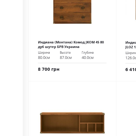
Индиана (Монтана) Комод JKOM 4S 80
Индиа
дуб шутер БРВ Украина
JLOZ 
Ширина
Высота
Глубина
Ширин
80.0см
87.0см
40.0см
126.0
8 700 грн
6 41