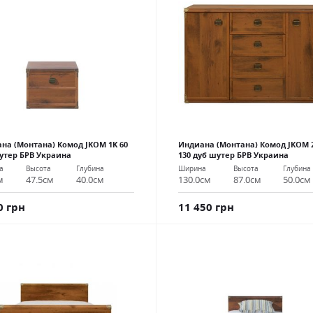
на (Монтана) Комод JKOM 1K 60
Индиана (Монтана) Комод JKOM 
утер БРВ Украина
130 дуб шутер БРВ Украина
а
Высота
Глубина
Ширина
Высота
Глубина
м
47.5см
40.0см
130.0см
87.0см
50.0см
0 грн
11 450 грн