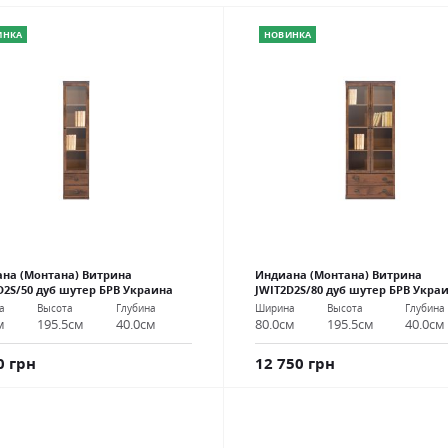
ИНКА
НОВИНКА
на (Монтана) Витрина
Индиана (Монтана) Витрина
D2S/50 дуб шутер БРВ Украина
JWIT2D2S/80 дуб шутер БРВ Укра
а
Высота
Глубина
Ширина
Высота
Глубина
м
195.5см
40.0см
80.0см
195.5см
40.0см
0 грн
12 750 грн