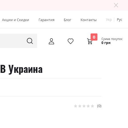
Укр
Рус
Акции и Скидки
Гарантия
Блог
Контакты
0
Сумма покупок:
0 грн
РВ Украина
0
Рейтинг:
0
100
% of