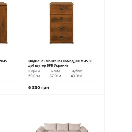
2D4S
Индиана (Монтана) Комод JKOM 4S 50
дуб шутер БРВ Украина
Ширина
Высота
Глубина
50.0см
87.0см
40.0см
6 850 грн