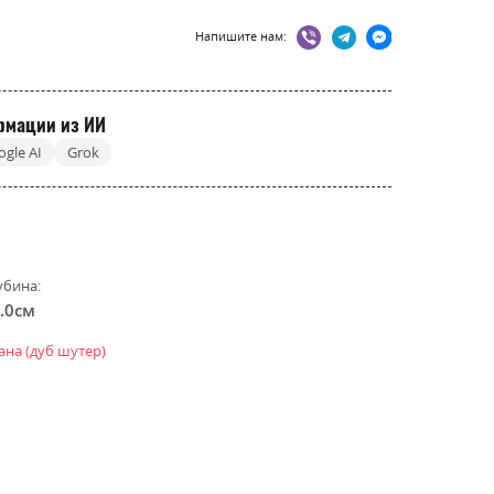
Напишите нам:
рмации из ИИ
ogle AI
Grok
убина:
.0см
іана (дуб шутер)