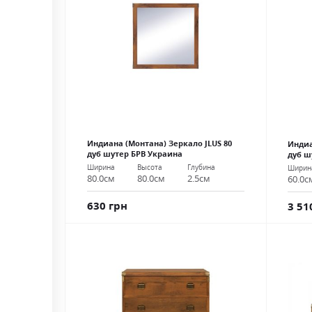
Индиана (Монтана) Зеркало JLUS 80
Индиа
дуб шутер БРВ Украина
дуб ш
Ширина
Высота
Глубина
Ширин
80.0см
80.0см
2.5см
60.0с
630 грн
3 51