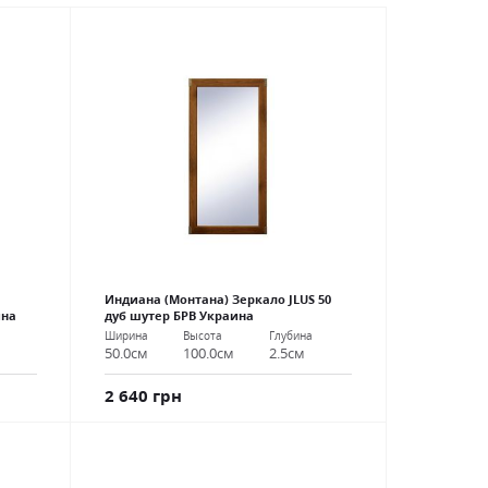
Индиана (Монтана) Зеркало JLUS 50
ина
дуб шутер БРВ Украина
Ширина
Высота
Глубина
50.0см
100.0см
2.5см
2 640 грн