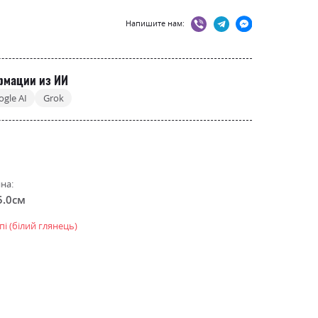
Напишите нам:
рмации из ИИ
ogle AI
Grok
на:
5.0см
пі (білий глянець)