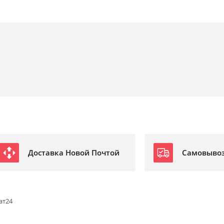
Доставка Новой Почтой
Самовыво
ат24