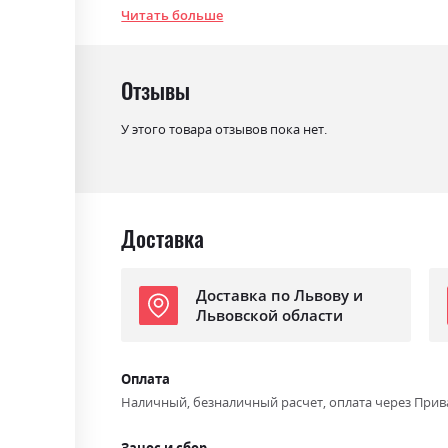
Читать больше
Цвет (Корпус):
білий
Цвет материала
білий/білий глянець
Отзывы
Стиль
мінімалізм, модерн
Материал
лакована ДСП
У этого товара отзывов пока нет.
Ниша для белья
ні
Спальное место
90х200
С матрасом
ні
Доставка
С подставкой под матрас
так
Доставка по Львову и
Львовской области
Оплата
Наличный, безналичный расчет, оплата через Прив