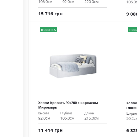
106.0см
92.0см
220.0см
106.0
15 716 грн
9 08
НОВИНКА
НОВ
Хеппи Кровать 90х200 с каркасом
Хеппи
Миромарк
глян
Высота
Глубина
Длина
Ширин
92.0см
106.0см
215.0см
50.2с
11 414 грн
6 32