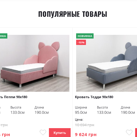
ПОПУЛЯРНЫЕ ТОВАРЫ
НКА
НОВИНКА
-10%
ть Пеппи 90х180
Кровать Тедди 90х180
а
Высота
Длина
Ширина
Высота
Длина
м
133.0см
190.0см
95.0см
133.0см
190.0см
Цена:
4 грн
10 694 грн
Купить
4 грн
9 624 грн