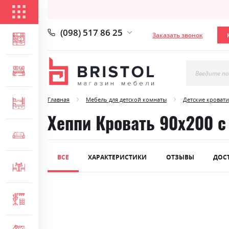
КАТАЛОГ ТОВАРОВ
(098) 517 86 25
Заказать звонок
ГОСТИНАЯ
СПАЛЬНЯ
Введите по
Главная
Мебель для детской комнаты
Детские кровати
ДЕТСКАЯ
Хеппи Кровать 90х200 
МЯГКАЯ МЕБЕЛЬ
ВСЕ
ХАРАКТЕРИСТИКИ
ОТЗЫВЫ
ДОС
СТОЛЫ И СТУЛЬЯ
Skip
ПРИХОЖАЯ
to
the
end