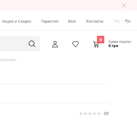
Укр
Рус
Акции и Скидки
Гарантия
Блог
Контакты
0
Сумма покупок:
0 грн
 Миромарк
0
Рейтинг:
0
100
% of