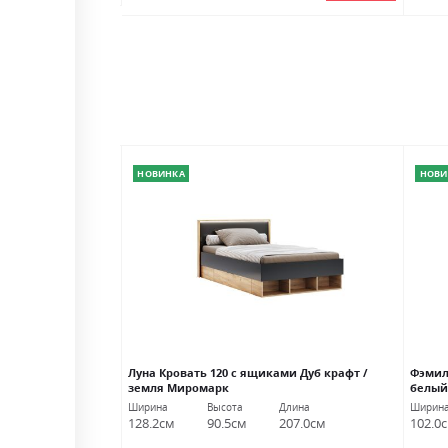
НОВИНКА
НОВИ
Луна Кровать 120 с ящиками Дуб крафт /
Фэмил
земля Миромарк
белый
Длина
Ширина
Высота
Длина
Ширин
190.0см
128.2см
90.5см
207.0см
102.0