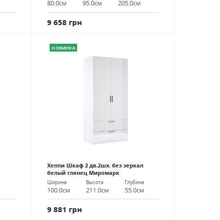
80.0см
95.0см
205.0см
9 658 грн
НОВИНКА
Хеппи Шкаф 2 дв.2шх. без зеркал
белый глянец Миромарк
Ширина
Высота
Глубина
100.0см
211.0см
55.0см
9 881 грн