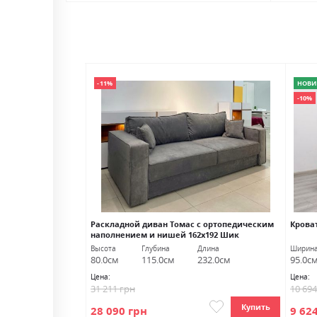
-11%
НОВИ
-10%
эмаль
Раскладной диван Томас с ортопедическим
Крова
наполнением и нишей 162х192 Шик
Галичина
лина
Высота
Глубина
Длина
Ширин
15.0см
80.0см
115.0см
232.0см
95.0с
Цена:
Цена:
31 211 грн
10 69
Купить
Купить
28 090 грн
9 62