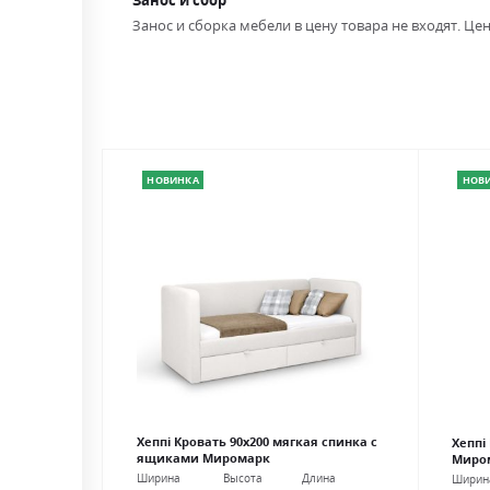
Занос и сбор
Занос и сборка мебели в цену товара не входят. Цен
НОВИНКА
НОВ
Хеппі Кровать 90х200 мягкая спинка с
Хеппі
ящиками Миромарк
Миро
Ширина
Высота
Длина
Ширин