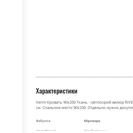
the
beginning
of
the
images
gallery
Характеристики
Хеппі Кровать 90х200 Ткань - світлосірий велюр RIVE
см. Спальное место 90х200. Отдельно нужно докуп
Фабрика:
Міромарк
Цвет (Фасад):
білий глянець