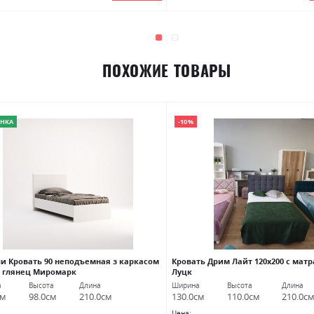
ПОХОЖИЕ ТОВАРЫ
НКА
-10%
и Кровать 90 неподъемная з каркасом
Кровать Дрим Лайт 120х200 с мат
 глянец Миромарк
Луцк
а
Высота
Длина
Ширина
Высота
Длина
см
98.0см
210.0см
130.0см
110.0см
210.0с
Цена: