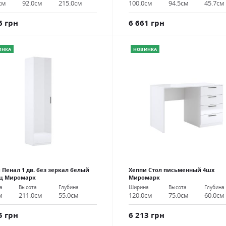
см
92.0см
215.0см
100.0см
94.5см
45.7см
6 грн
6 661 грн
ИНКА
НОВИНКА
 Пенал 1 дв. без зеркал белый
Хеппи Стол письменный 4шх
ец Миромарк
Миромарк
а
Высота
Глубина
Ширина
Высота
Глубина
м
211.0см
55.0см
120.0см
75.0см
60.0см
5 грн
6 213 грн