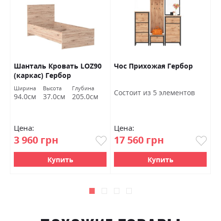
Шанталь Кровать LOZ90
Чос Прихожая Гербор
Ш
(каркас) Гербор
о
Ширина
Высота
Глубина
Ш
Состоит из 5 элементов
94.0см
37.0см
205.0см
7
Цена:
Цена:
Ц
3 960 грн
17 560 грн
4
Купить
Купить