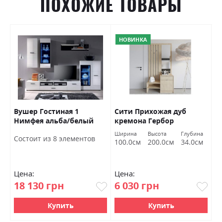
ПОХОЖИЕ ТОВАРЫ
НОВИНКА
Вушер Гостиная 1
Сити Прихожая дуб
Э
Нимфея альба/белый
кремона Гербор
с
глянец Гербор
Г
а
Ширина
Высота
Глубина
Ш
Состоит из 8 элементов
см
100.0см
200.0см
34.0см
1
Цена:
Цена:
Ц
18 130 грн
6 030 грн
9
Купить
Купить