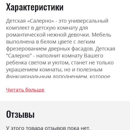
Характеристики
Детская «Салерно» - это универсальный
комплект в детскую комнату для
романтической нежной девочки. Мебель
выполнена в белом цвете с легким
фрезерованием дверных фасадов. Детская
"Салерно" - наполнит комнату Вашего
ребенка светом и уютом, станет не только
украшением комнаты, но и полезным
функциональным дополнением, которое
поможет полноценно отдыхать и учиться.
Читать больше
Мебель создана на основе последних
тенденций в итальянском дизайне.
Отзывы
Фабрика:
Гербор
Цвет (Фасад):
білий
У этого товара отзывов пока нет.