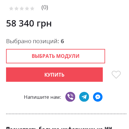
of
0
the
Рейтинг:
images
0
100
% of
gallery
58 340 грн
Выбрано позиций:
6
ВЫБРАТЬ МОДУЛИ
КУПИТЬ
Напишите нам: