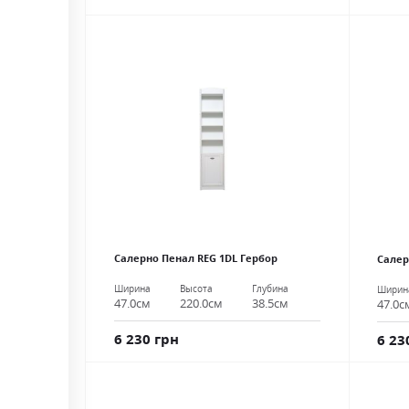
Салерно Пенал REG 1DL Гербор
Салер
Ширина
Высота
Глубина
Ширин
47.0см
220.0см
38.5см
47.0с
6 230 грн
6 23