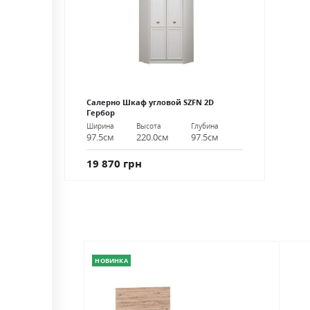
Салерно Шкаф угловой SZFN 2D
Гербор
Ширина
Высота
Глубина
97.5см
220.0см
97.5см
19 870 грн
НОВИНКА