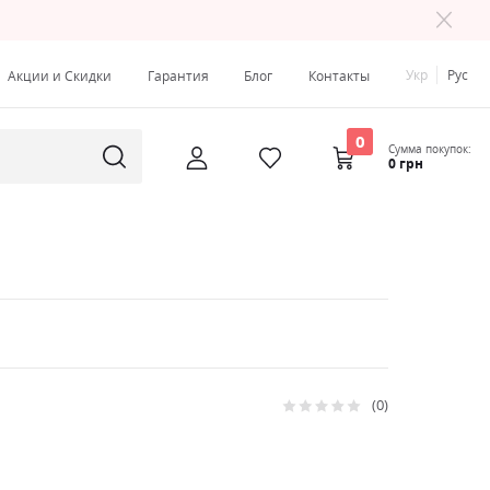
Укр
Рус
Акции и Скидки
Гарантия
Блог
Контакты
0
Сумма покупок:
0 грн
0
Рейтинг:
0
100
% of