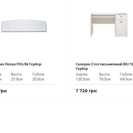
но Полка POL/86 Гербор
Салерно Стол письменный BIU 1
Гербор
а
Высота
Глубина
Ширина
Высота
Глубина
м
27.0см
20.0см
120.5см
78.5см
64.5см
грн
7 720 грн