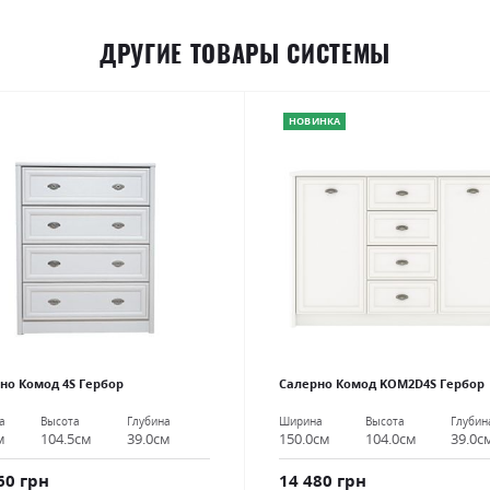
ДРУГИЕ ТОВАРЫ СИСТЕМЫ
НОВИНКА
но Комод 4S Гербор
Салерно Комод KOM2D4S Гербор
а
Высота
Глубина
Ширина
Высота
Глубин
м
104.5см
39.0см
150.0см
104.0см
39.0с
60 грн
14 480 грн