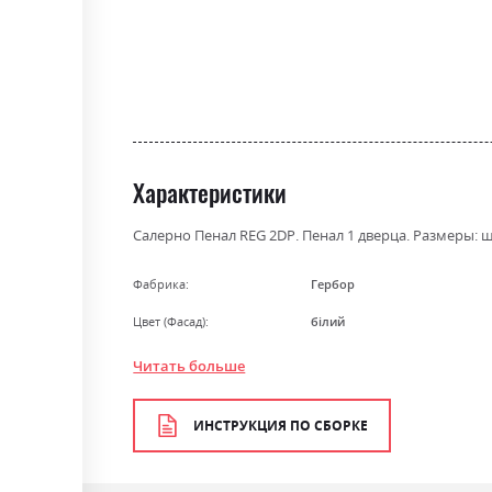
the
beginning
of
the
images
gallery
Характеристики
Салерно Пенал REG 2DР. Пенал 1 дверца. Размеры: ши
Фабрика:
Гербор
Цвет (Фасад):
білий
Цвет (Корпус):
білий
Читать больше
Цвет материала
білий
ИНСТРУКЦИЯ ПО СБОРКЕ
Стиль
класика, прованс, ретро
Материал
ламінована ДСП з МДФ