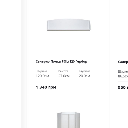
Салерно Полка POL/120 Гербор
Салер
Ширина
Высота
Глубина
Ширин
120.0см
27.0см
20.0см
86.5с
1 340 грн
950 