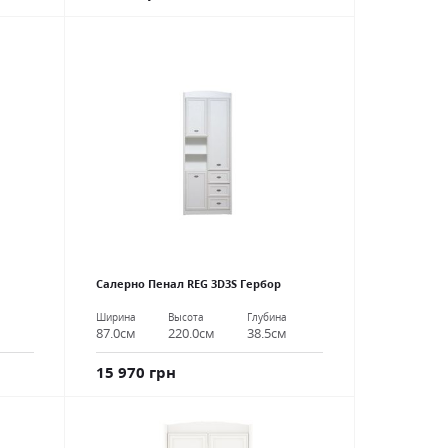
Салерно Пенал REG 3D3S Гербор
Ширина
Высота
Глубина
87.0см
220.0см
38.5см
15 970 грн