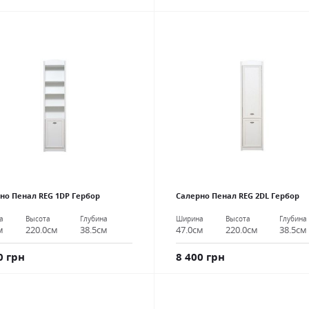
но Пенал REG 1DР Гербор
Салерно Пенал REG 2DL Гербор
а
Высота
Глубина
Ширина
Высота
Глубина
м
220.0см
38.5см
47.0см
220.0см
38.5см
0 грн
8 400 грн