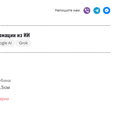
Напишите нам:
рмации из ИИ
ogle AI
Grok
убина:
.5см
ерно