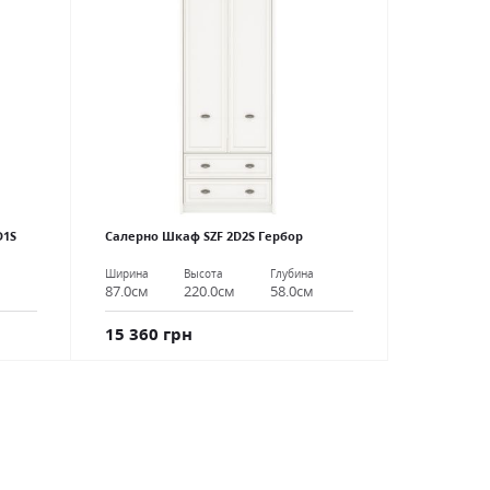
D1S
Салерно Шкаф SZF 2D2S Гербор
Ширина
Высота
Глубина
87.0см
220.0см
58.0см
15 360 грн