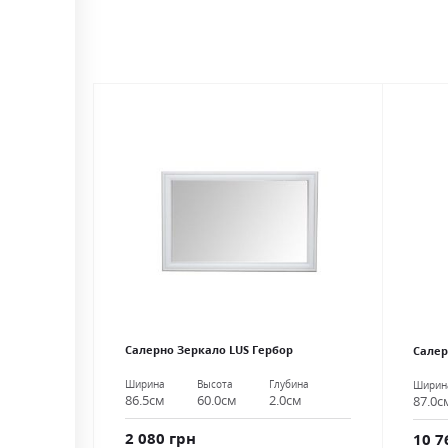
Салерно Зеркало LUS Гербор
Салер
Ширина
Высота
Глубина
Ширин
86.5см
60.0см
2.0см
87.0с
2 080 грн
10 7