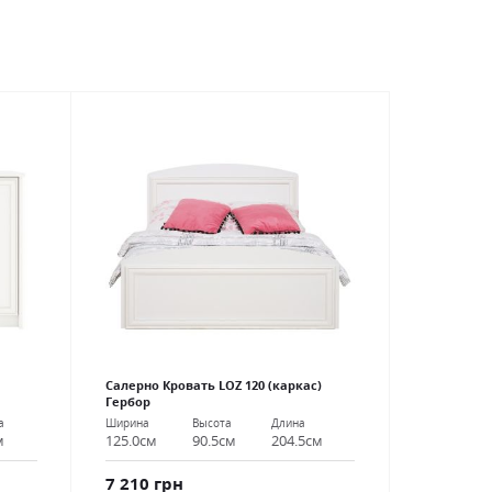
Салерно Кровать LOZ 120 (каркас)
Гербор
а
Ширина
Высота
Длина
м
125.0см
90.5см
204.5см
7 210 грн