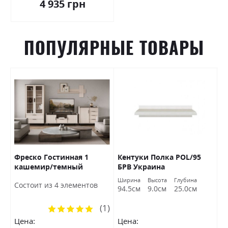
4 935 грн
ПОПУЛЯРНЫЕ ТОВАРЫ
Фреско Гостинная 1
Кентуки Полка POL/95
К
кашемир/темный
БРВ Украина
S
мармур БРВ Украина
а
Ширина
Высота
Глубина
Ш
Состоит из 4 элементов
м
94.5см
9.0см
25.0см
9
(1)
Рейтинг:
100%
Цена:
Цена:
Ц