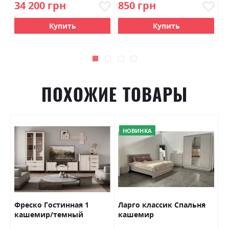
34 200 грн
850 грн
1
Купить
Купить
ПОХОЖИЕ ТОВАРЫ
НОВИНКА
Фреско Гостинная 1
Ларго классик Спальня
А
кашемир/темный
кашемир
З
мармур БРВ Украина
У
Ш