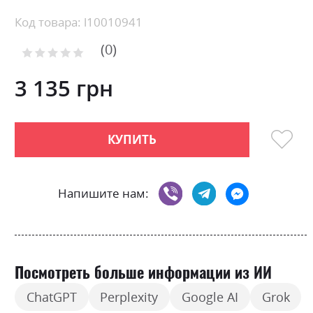
Skip
Код товара: l10010941
to
0
the
Рейтинг:
0
100
beginning
% of
of
3 135 грн
the
images
gallery
КУПИТЬ
Напишите нам:
Посмотреть больше информации из ИИ
ChatGPT
Perplexity
Google AI
Grok