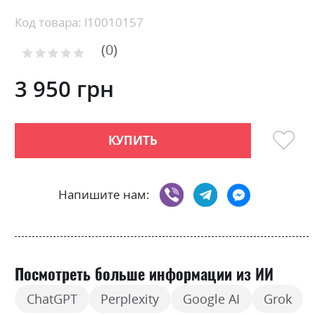
Skip
Код товара: l10010157
to
0
the
Рейтинг:
0
100
beginning
% of
of
3 950 грн
the
images
gallery
КУПИТЬ
Напишите нам:
Посмотреть больше информации из ИИ
ChatGPT
Perplexity
Google AI
Grok