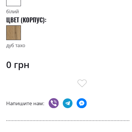
білий
ЦВЕТ (КОРПУС):
дуб тахо
0 грн
Напишите нам: