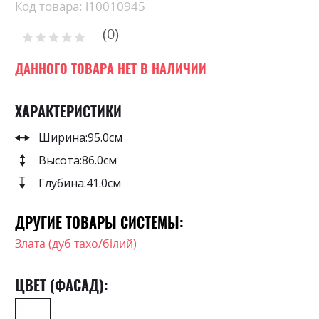
Skip
Код товара: l10010945
to
0
the
Рейтинг:
0
100
beginning
% of
of
ДАННОГО ТОВАРА НЕТ В НАЛИЧИИ
the
images
ХАРАКТЕРИСТИКИ
gallery
Ширина:
95.0см
Высота:
86.0см
Глубина:
41.0см
ДРУГИЕ ТОВАРЫ СИСТЕМЫ:
Злата (дуб тахо/білий)
ЦВЕТ (ФАСАД):