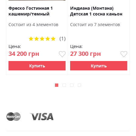
)
Фреско Гостинная 1
Индиана (Монтана)
Л
кашемир/темный
Детская 1 сосна каньон
R
мармур БРВ Украина
БРВ Украина
д
Ш
Состоит из 4 элементов
Состоит из 7 элементов
У
5
(1)
Рейтинг:
100%
Цена:
Цена:
Ц
34 200 грн
27 300 грн
1
Купить
Купить