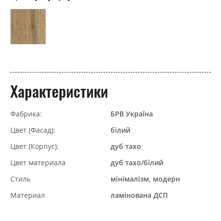
Характеристики
Фабрика:
БРВ Україна
Цвет (Фасад):
білий
Цвет (Корпус):
дуб тахо
Цвет материала
дуб тахо/білий
Стиль
мінімалізм, модерн
Материал
ламінована ДСП