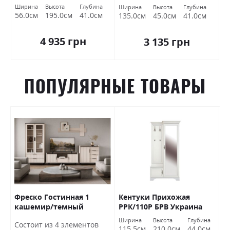
Ширина
Высота
Глубина
Ширина
Высота
Глубина
56.0см
195.0см
41.0см
135.0см
45.0см
41.0см
4 935 грн
3 135 грн
ПОПУЛЯРНЫЕ ТОВАРЫ
Фреско Гостинная 1
Кентуки Прихожая
К
кашемир/темный
РРК/110Р БРВ Украина
Б
мармур БРВ Украина
а
Ширина
Высота
Глубина
Ш
Состоит из 4 элементов
м
115.5см
210.0см
44.0см
1