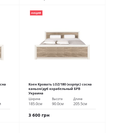
АКЦИЯ
осна
Коен Кровать LOZ/180 (корпус) сосна
каньон/дуб корабельный БРВ
Украина
Ширина
Высота
Длина
м
185.0см
90.0см
205.5см
3 600 грн