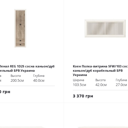
Пенал REG 1D2S сосна каньон/дуб
Коен Полка-витрина SFW/103 сос
ельный БРВ Украина
каньон/дуб корабельный БРВ
Украина
а
Высота
Глубина
м
200.5см
40.0см
Ширина
Высота
Глубина
103.5см
42.0см
27.0см
0 грн
3 370 грн