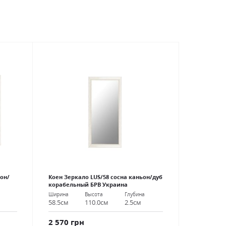
ьон/
Коен Зеркало LUS/58 сосна каньон/дуб
корабельный БРВ Украина
Ширина
Высота
Глубина
58.5см
110.0см
2.5см
2 570 грн