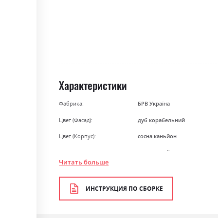
the
beginning
of
the
images
gallery
Характеристики
Фабрика:
БРВ Україна
Цвет (Фасад):
дуб корабельний
Цвет (Корпус):
сосна каньйон
Цвет материала
сосна каньйон/дуб корабель
Читать больше
Стиль
класика, мінімалізм, модерн,
Материал
ламінована ДСП
ИНСТРУКЦИЯ ПО СБОРКЕ