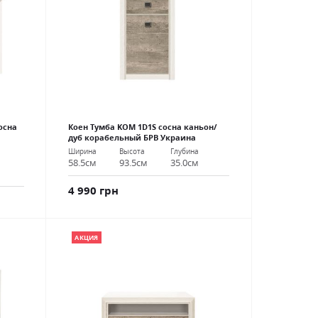
осна
Коен Тумба KOM 1D1S сосна каньон/
дуб корабельный БРВ Украина
Ширина
Высота
Глубина
58.5см
93.5см
35.0см
4 990 грн
АКЦИЯ