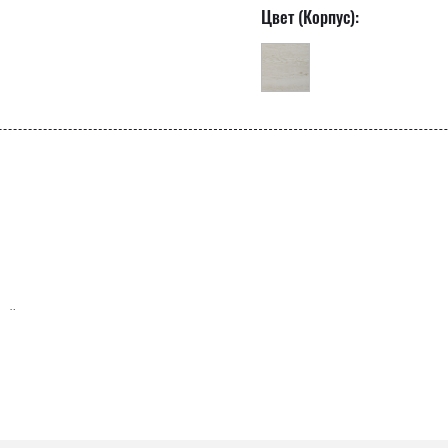
Цвет (Корпус):
ний
 ретро