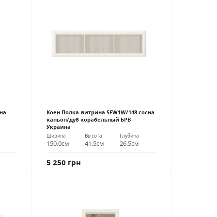
на
Коен Полка-витрина SFW1W/148 сосна
каньон/дуб корабельный БРВ
Украина
Ширина
Высота
Глубина
150.0см
41.5см
26.5см
5 250 грн