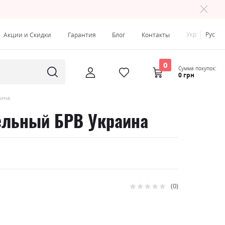
Укр
Рус
Акции и Скидки
Гарантия
Блог
Контакты
0
Сумма покупок:
0 грн
аина
бельный БРВ Украина
0
Рейтинг:
0
100
% of