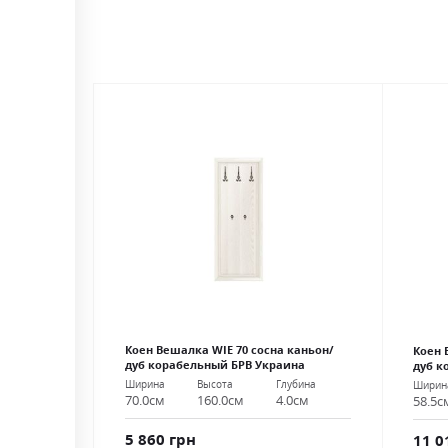
Коен Вешалка WIE 70 сосна каньон/
Коен 
дуб корабельный БРВ Украина
дуб к
Ширина
Высота
Глубина
Ширин
70.0см
160.0см
4.0см
58.5с
5 860 грн
11 0