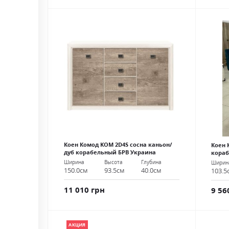
Коен Комод KOM 2D4S сосна каньон/
Коен 
дуб корабельный БРВ Украина
кораб
Ширина
Высота
Глубина
Ширин
150.0см
93.5см
40.0см
103.5
11 010 грн
9 56
АКЦИЯ