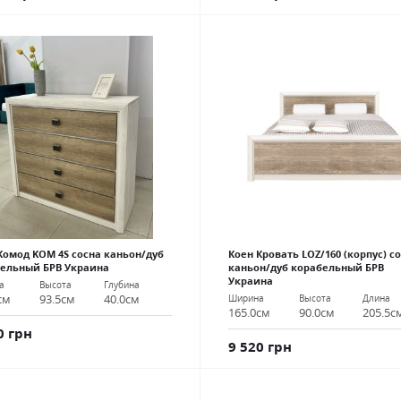
Комод KOM 4S сосна каньон/дуб
Коен Кровать LOZ/160 (корпус) с
ельный БРВ Украина
каньон/дуб корабельный БРВ
Украина
а
Высота
Глубина
см
93.5см
40.0см
Ширина
Высота
Длина
165.0см
90.0см
205.5с
0 грн
9 520 грн