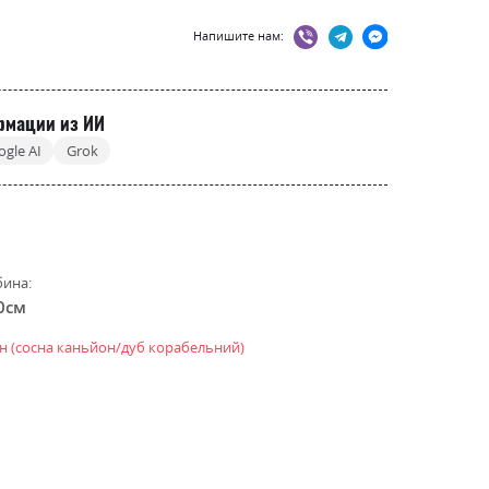
Напишите нам:
рмации из ИИ
ogle AI
Grok
бина:
0см
н (сосна каньйон/дуб корабельний)