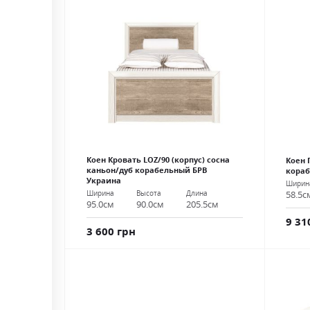
Коен Кровать LOZ/90 (корпус) сосна
Коен 
каньон/дуб корабельный БРВ
кораб
Украина
Ширин
Ширина
Высота
Длина
58.5с
95.0см
90.0см
205.5см
9 31
3 600 грн