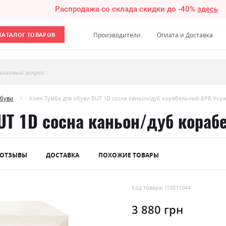
Распродажа со склада скидки до -40%
здесь
КАТАЛОГ ТОВАРОВ
Производители
Оплата и Доставка
исковый запрос
обуви
Коен Тумба для обуви BUT 1D сосна каньон/дуб корабельный БРВ Укр
BUT 1D сосна каньон/дуб кора
ОТЗЫВЫ
ДОСТАВКА
ПОХОЖИЕ ТОВАРЫ
Код товара: l10011044
3 880 грн