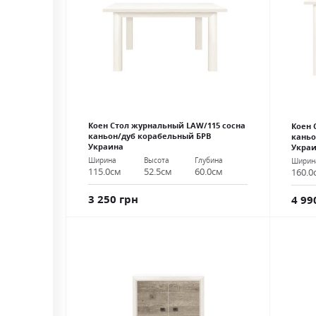
Коен Стол журнальный LAW/115 сосна
Коен 
каньон/дуб корабельный БРВ
каньо
Украина
Укра
Ширина
Высота
Глубина
Ширин
115.0см
52.5см
60.0см
160.0
3 250 грн
4 99