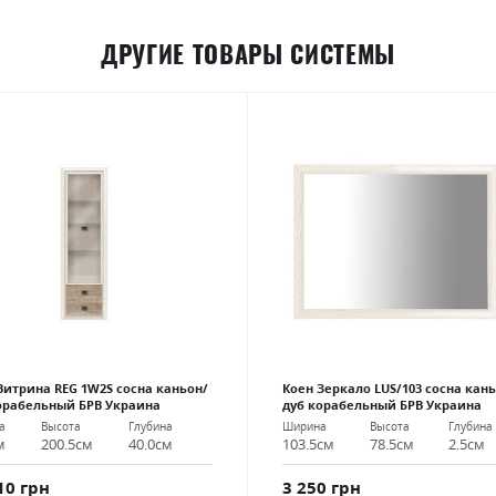
ДРУГИЕ ТОВАРЫ СИСТЕМЫ
Витрина REG 1W2S сосна каньон/
Коен Зеркало LUS/103 сосна кан
орабельный БРВ Украина
дуб корабельный БРВ Украина
а
Высота
Глубина
Ширина
Высота
Глубина
м
200.5см
40.0см
103.5см
78.5см
2.5см
10 грн
3 250 грн