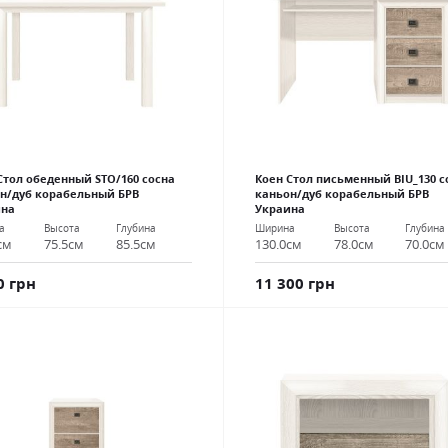
Стол обеденный STO/160 сосна
Коен Стол письменный BIU_130 с
н/дуб корабельный БРВ
каньон/дуб корабельный БРВ
ина
Украина
а
Высота
Глубина
Ширина
Высота
Глубина
см
75.5см
85.5см
130.0см
78.0см
70.0см
0 грн
11 300 грн