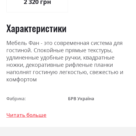
2 320 грн
Характеристики
Мебель Фан - это современная система для
гостиной. Спокойные прямые текстуры,
удлиненные удобные ручки, квадратные
ножки, декоративные рифленые планки
наполнят гостиную легкостью, свежестью и
комфортом
Фабрика:
БРВ Україна
Цвет (Фасад):
дуб сонома/білий глянець
Читать больше
Цвет (Корпус):
білий
Цвет материала
дуб сонома/білий глянець