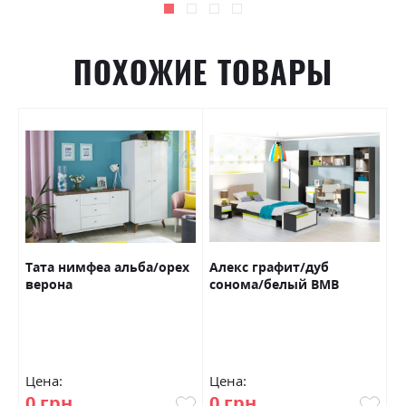
ПОХОЖИЕ ТОВАРЫ
Тата нимфеа альба/орех
Алекс графит/дуб
Г
верона
сонома/белый ВМВ
У
Холдинг
Цена:
Цена:
Ц
0 грн
0 грн
0