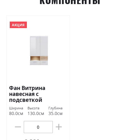
АКЦИЯ
Фан Витрина
навесная с
подсветкой
SF1W1D_13_8 БРВ
Ширина
Высота
Глубина
Украина
80.0см
130.0см
35.0см