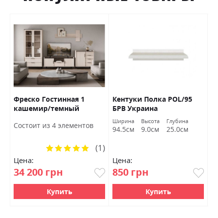
Фреско Гостинная 1
Кентуки Полка POL/95
К
кашемир/темный
БРВ Украина
S
мармур БРВ Украина
а
Ширина
Высота
Глубина
Ш
Состоит из 4 элементов
м
94.5см
9.0см
25.0см
9
(1)
Рейтинг:
100%
Цена:
Цена:
Ц
34 200 грн
850 грн
1
Купить
Купить