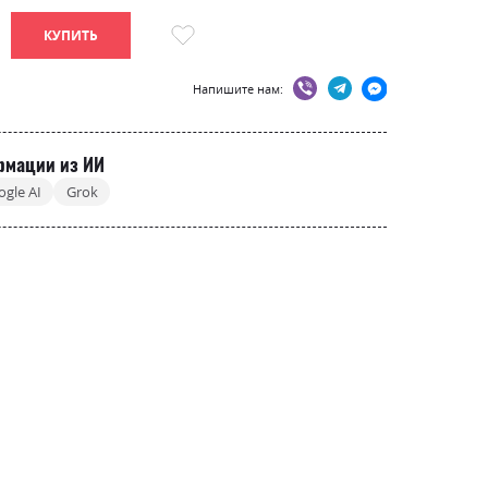
КУПИТЬ
Напишите нам:
рмации из ИИ
ogle AI
Grok