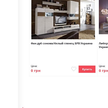
к
Фан дуб сонома/белый глянец БРВ Украина
Либер
Украи
Цена:
Цена:
Купить
Купить
0 грн
0 гр