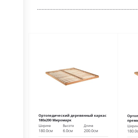
gallery
Ортопедический деревянный каркас
Ортоп
180х200 Миромарк
преми
Ширина
Высота
Длина
Ширин
180.0см
6.0см
200.0см
180.0