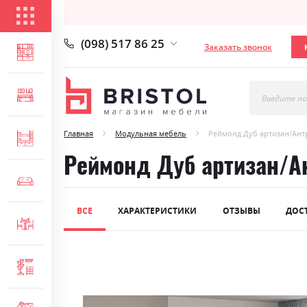
КАТАЛОГ ТОВАРОВ
(098) 517 86 25
Заказать звонок
ГОСТИНАЯ
СПАЛЬНЯ
Введите по
Главная
Модульная мебель
Реймонд Дуб артизан/Ан
ДЕТСКАЯ
Реймонд Дуб артизан/А
МЯГКАЯ МЕБЕЛЬ
ВСЕ
ХАРАКТЕРИСТИКИ
ОТЗЫВЫ
ДОС
СТОЛЫ И СТУЛЬЯ
Skip
ПРИХОЖАЯ
to
the
end