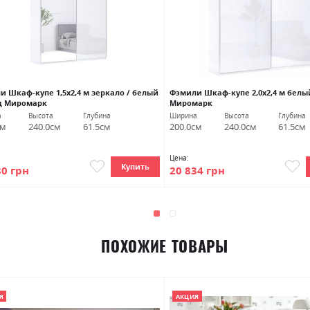
и Шкаф-купе 1,5х2,4 м зеркало / белый
Фэмили Шкаф-купе 2,0х2,4 м белы
ц Миромарк
Миромарк
а
Высота
Глубина
Ширина
Высота
Глубина
см
240.0см
61.5см
200.0см
240.0см
61.5см
Цена:
Купить
80 грн
20 834 грн
ПОХОЖИЕ ТОВАРЫ
Я
АКЦИЯ