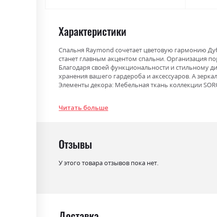
Характеристики
Спальня Raymond сочетает цветовую гармонию Дуб
станет главным акцентом спальни. Организация по
Благодаря своей функциональности и стильному ди
хранения вашего гардероба и аксессуаров. А зерка
Элементы декора: Мебельная ткань коллекции SORO,
Фабрика:
Міромарк
Читать больше
Цвет (Фасад):
антрацит
Цвет (Корпус):
дуб артізан
Отзывы
Цвет материала
дуб артізан/антрацит
У этого товара отзывов пока нет.
Стиль
мінімалізм, модерн
Материал
ламінована ДСП
Доставка