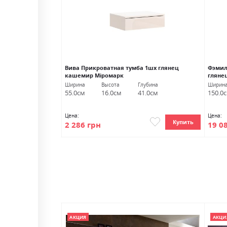
 1шх глянец серый
Вива Прикроватная тумба 1шх глянец
Фэмил
кашемир Міромарк
гляне
лубина
Ширина
Высота
Глубина
Ширин
1.0см
55.0см
16.0см
41.0см
150.0
Цена:
Цена:
Купить
Купить
2 286 грн
19 0
АКЦИЯ
АКЦИ