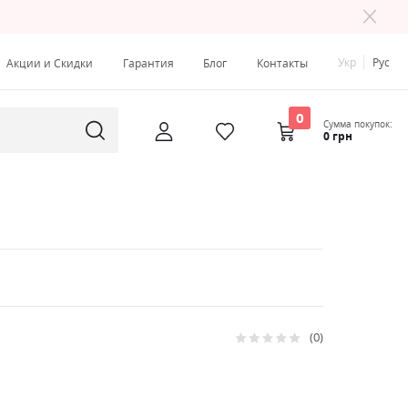
Укр
Рус
Акции и Скидки
Гарантия
Блог
Контакты
0
Сумма покупок:
0 грн
0
Рейтинг:
0
100
% of