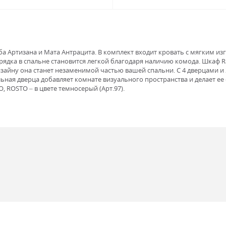
а Артизана и Мата Антрацита. В комплект входит кровать с мягким и
рядка в спальне становится легкой благодаря наличию комода. Шкаф 
зайну она станет незаменимой частью вашей спальни. С 4 дверцами и 
льная дверца добавляет комнате визуального пространства и делает ее
 ROSTO – в цвете темносерый (Арт.97).