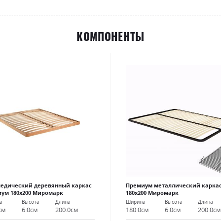
КОМПОНЕНТЫ
едический деревянный каркас
Премиум металлический карка
ум 180х200 Миромарк
180х200 Миромарк
а
Высота
Длина
Ширина
Высота
Длина
см
6.0см
200.0см
180.0см
6.0см
200.0с