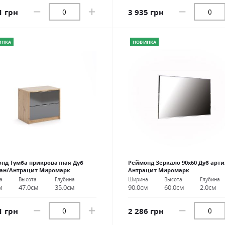
1 грн
3 935 грн
ИНКА
НОВИНКА
нд Тумба прикроватная Дуб
Реймонд Зеркало 90х60 Дуб арти
зан/Антрацит Миромарк
Антрацит Миромарк
а
Высота
Глубина
Ширина
Высота
Глубина
м
47.0см
35.0см
90.0см
60.0см
2.0см
1 грн
2 286 грн