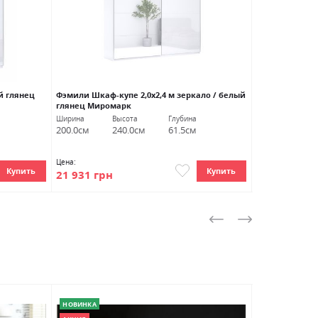
й глянец
Фэмили Шкаф-купе 2,0х2,4 м зеркало / белый
Вива Прикрова
глянец Миромарк
Миромарк
Ширина
Высота
Глубина
Ширина
Вы
200.0см
240.0см
61.5см
55.0см
16
Цена:
Цена:
Купить
Купить
21 931 грн
2 286 грн
НОВИНКА
НОВИНКА