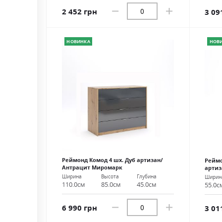
2 452 грн
3 09
НОВИНКА
НОВ
Реймонд Комод 4 шх. Дуб артизан/
Реймо
Антрацит Миромарк
арти
Ширина
Высота
Глубина
Ширин
110.0см
85.0см
45.0см
55.0с
6 990 грн
3 01