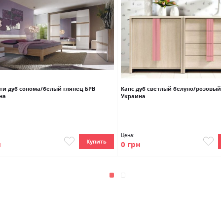
ти дуб сонома/белый глянец БРВ
Капс дуб светлый белуно/розовый
на
Украина
Цена:
Купить
н
0 грн