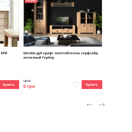
АКЦИЯ
 БРВ
Шелби дуб крафт золотой/ясень серфсайд
Кордан дуб бу
железный Гербор
Цена:
Цена:
Купить
Купить
0 грн
0 грн