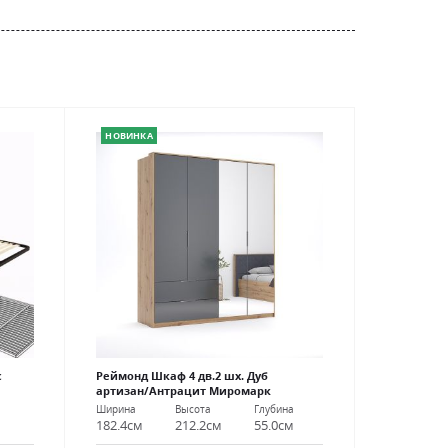
НОВИНКА
с
Реймонд Шкаф 4 дв.2 шх. Дуб
артизан/Антрацит Миромарк
Ширина
Высота
Глубина
м
182.4см
212.2см
55.0см