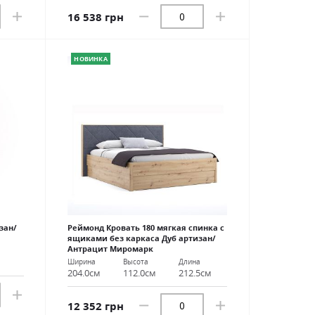
16 538 грн
НОВИНКА
зан/
Реймонд Кровать 180 мягкая спинка с
ящиками без каркаса Дуб артизан/
Антрацит Миромарк
Ширина
Высота
Длина
204.0см
112.0см
212.5см
12 352 грн