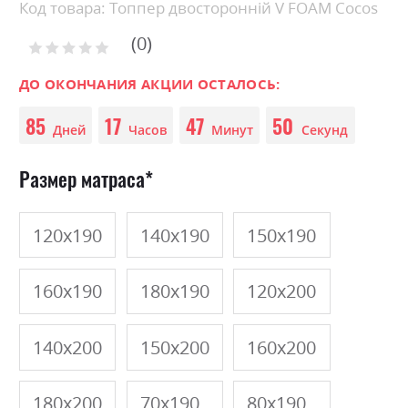
Skip
Код товара: Топпер двосторонній V FOAM Cocos
to
0
the
Рейтинг:
0
100
beginning
% of
of
ДО ОКОНЧАНИЯ АКЦИИ ОСТАЛОСЬ:
the
85
17
47
50
images
Дней
Часов
Минут
Секунд
gallery
Размер матраса
120х190
140х190
150х190
160х190
180х190
120х200
140х200
150х200
160х200
180х200
70х190
80х190