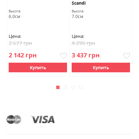
Scandi
S
Высота
Высота
Вы
6.0см
7.0см
6
Цена:
Цена:
Ц
2 677 грн
4 296 грн
2
2 142 грн
3 437 грн
Купить
Купить