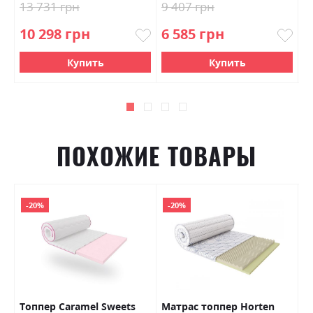
13 731 грн
9 407 грн
1
10 298 грн
6 585 грн
9
Купить
Купить
ПОХОЖИЕ ТОВАРЫ
-20%
-20%
Топпер Caramel Sweets
Матраc топпер Horten
Т