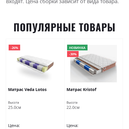
входят. Цена сборки зависит от вида товара.
ПОПУЛЯРНЫЕ ТОВАРЫ
-26%
НОВИНКА
-30%
Матраc Veda Lotos
Матраc Kristof
М
Высота
Высота
Вы
25.0см
22.0см
2
Цена:
Цена:
Ц