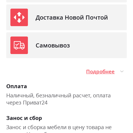
м.кв.6) защитное полотно SpanShutz7) Aero
fiber 150гр / м.кв.8) чехол-ткань стрейч-
Доставка Новой Почтой
жаккард глубокой прошивки LIGHT
TOUCHЖесткость - выше средней/жесткий.
Высота - 7 см. Нагрузка - до 150 кг.
Самовывоз
Фабрика:
Ultima Sleep
Тип
Міні-матраци
Подробнее
Эффект зима/лето
так
Нагрузка на одно спальное
130
Оплата
место
Наличный, безналичный расчет, оплата
Материал чехла
стрейч-жаккард LIGHT
через Приват24
TOUCH
Занос и сбор
Занос и сборка мебели в цену товара не