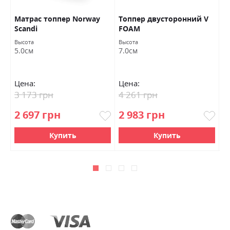
Матраc топпер Norway
Топпер двусторонний V
Т
Scandi
FOAM
Высота
Высота
Вы
5.0см
7.0см
7
Цена:
Цена:
Ц
3 173 грн
4 261 грн
3
2 697 грн
2 983 грн
2
Купить
Купить