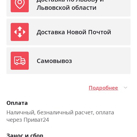
латексированный кокос 1000 гр/м.кв.6)
Львовской области
защитное полотно SpanShutz7) Aero fiber
150гр / м.кв.8) чехол-износостойкая
микрофибра SOFT TOUCHЖесткость - выше
Доставка Новой Почтой
средней/жесткий. Высота - 7 см. Нагрузка - до
150 кг.
Самовывоз
Фабрика:
Ultima Sleep
Тип
Міні-матраци
Эффект зима/лето
так
Подробнее
Нагрузка на одно спальное
130
место
Оплата
Материал чехла
мікрофібра SOFT TOUCH
Наличный, безналичный расчет, оплата
через Приват24
Занос и сбор