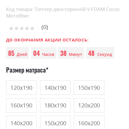
Skip
Код товара: Топпер двосторонній V FOAM Cocos
to
Microfiber
the
0
beginning
Рейтинг:
of
0
100
% of
the
ДО ОКОНЧАНИЯ АКЦИИ ОСТАЛОСЬ:
images
85
04
38
48
gallery
Дней
Часов
Минут
Секунд
Размер матраса
120х190
140х190
150х190
160х190
180х190
120х200
140х200
150х200
160х200