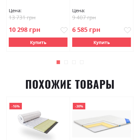
Цена:
Цена:
Ц
13 731 грн
9 407 грн
1
10 298 грн
6 585 грн
9
Купить
Купить
ПОХОЖИЕ ТОВАРЫ
-16%
-30%