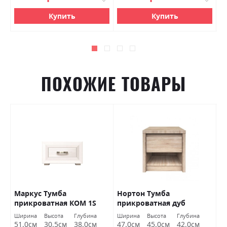
Купить
Купить
ПОХОЖИЕ ТОВАРЫ
ая
Маркус Тумба
Нортон Тумба
Л
прикроватная КОМ 1S
прикроватная дуб
п
БРВ Украина
cонома ВМВ Холдинг
п
Ширина
Высота
Глубина
Ширина
Высота
Глубина
Ш
к
51.0см
30.5см
38.0см
47.0см
45.0см
42.0см
5