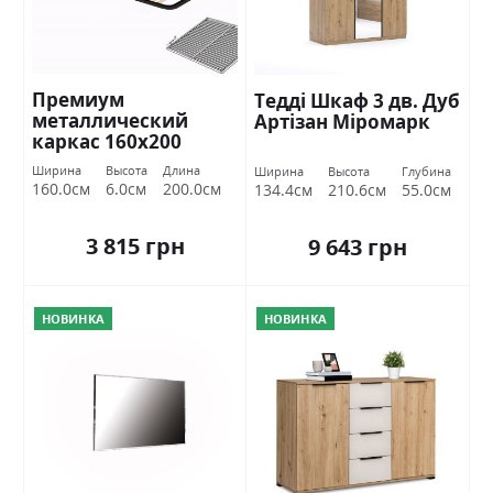
Премиум
Тедді Шкаф 3 дв. Дуб
металлический
Артізан Міромарк
каркас 160х200
Миромарк
Ширина
Высота
Длина
Ширина
Высота
Глубина
160.0см
6.0см
200.0см
134.4см
210.6см
55.0см
3 815 грн
9 643 грн
НОВИНКА
НОВИНКА