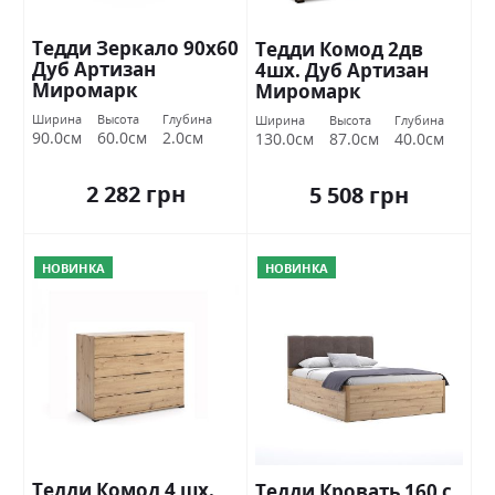
Тедди Зеркало 90х60
Тедди Комод 2дв
Дуб Артизан
4шх. Дуб Артизан
Миромарк
Миромарк
Ширина
Высота
Глубина
Ширина
Высота
Глубина
90.0см
60.0см
2.0см
130.0см
87.0см
40.0см
2 282 грн
5 508 грн
НОВИНКА
НОВИНКА
Тедди Комод 4 шх.
Тедди Кровать 160 с