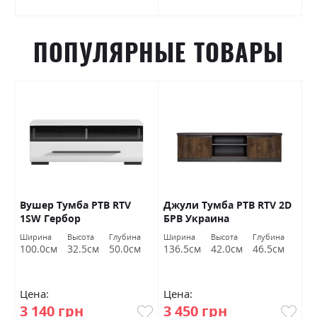
ПОПУЛЯРНЫЕ ТОВАРЫ
Вушер Тумба РТВ RTV
Джули Тумба РТВ RTV 2D
Д
1SW Гербор
БРВ ​​Украина
Б
Ширина
Высота
Глубина
Ширина
Высота
Глубина
Ш
100.0см
32.5см
50.0см
136.5см
42.0см
46.5см
9
Цена:
Цена:
Ц
3 140 грн
3 450 грн
4