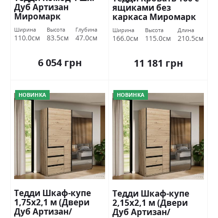
Дуб Артизан
ящиками без
Миромарк
каркаса Миромарк
Ширина
Высота
Глубина
Ширина
Высота
Длина
110.0см
83.5см
47.0см
166.0см
115.0см
210.5см
6 054 грн
11 181 грн
НОВИНКА
НОВИНКА
Тедди Шкаф-купе
Тедди Шкаф-купе
1,75х2,1 м (Двери
2,15х2,1 м (Двери
Дуб Артизан/
Дуб Артизан/