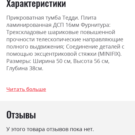
Характеристики
Прикроватная тумба Тедди. Плита
ламинированная ДСП 16мм Фурнитура:
Трехскладовые шариковые повышенной
прочности телескопические направляющие
полного выдвижения; Соединение деталей с
помощью эксцентриковой стяжки (MINIFIX).
Размеры: Ширина 50 см, Высота 56 см,
Глубина 38см.
Фабрика:
Міромарк
Читать больше
Цвет (Фасад):
дуб артізан
Цвет (Корпус):
дуб артізан
Отзывы
Цвет материала
дуб артізан
Стиль
мінімалізм, модерн
У этого товара отзывов пока нет.