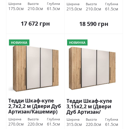
Зеркало) Миромарк
Зеркало) Миромарк
Ширина
Высота
Глубина
Ширина
Высота
Глубина
175.0см
210.0см
61.5см
215.0см
210.0см
61.5см
17 672 грн
18 590 грн
НОВИНКА
НОВИНКА
Тедди Шкаф-купе
Тедди Шкаф-купе
2,7х2,2 м (Двери Дуб
3,15х2,2 м (Двери
Артизан/Кашемир)
Дуб Артизан/
Миромарк
Кашемир)
Ширина
Высота
Глубина
Ширина
Высота
Глубина
Миромарк
270.0см
220.0см
61.5см
315.0см
220.0см
61.5см