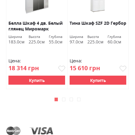
Белла Шкаф 4 дв. Белый
Тина Шкаф SZF 2D Гербор
Ш
глянец Миромарк
к
S
Ширина
Высота
Глубина
Ширина
Высота
Глубина
Ш
183.0см
225.0см
55.0см
97.0см
225.0см
60.0см
8
Цена:
Цена:
Ц
18 314 грн
15 610 грн
8
Купить
Купить