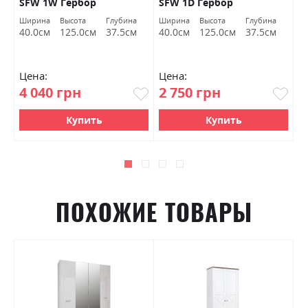
SFW 1W Гербор
SFW 1D Гербор
2
а
Ширина
Высота
Глубина
Ширина
Высота
Глубина
Ш
м
40.0см
125.0см
37.5см
40.0см
125.0см
37.5см
9
Цена:
Цена:
Ц
4 040 грн
2 750 грн
7
Купить
Купить
ПОХОЖИЕ ТОВАРЫ