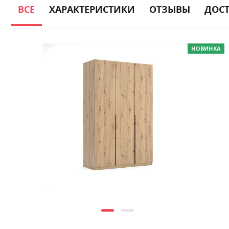
ВСЕ
ХАРАКТЕРИСТИКИ
ОТЗЫВЫ
ДОС
Skip
НОВИНКА
to
the
end
of
the
images
gallery