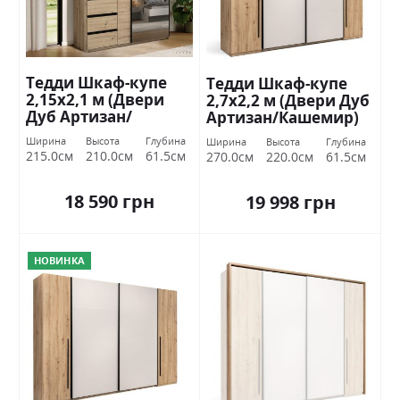
Тедди Шкаф-купе
Тедди Шкаф-купе
2,15х2,1 м (Двери
2,7х2,2 м (Двери Дуб
Дуб Артизан/
Артизан/Кашемир)
Зеркало) Миромарк
Миромарк
Ширина
Высота
Глубина
Ширина
Высота
Глубина
215.0см
210.0см
61.5см
270.0см
220.0см
61.5см
18 590 грн
19 998 грн
НОВИНКА