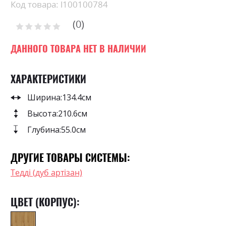
Skip
Код товара: l100100784
to
0
the
Рейтинг:
0
100
beginning
% of
of
ДАННОГО ТОВАРА НЕТ В НАЛИЧИИ
the
images
ХАРАКТЕРИСТИКИ
gallery
Ширина:
134.4см
Высота:
210.6см
Глубина:
55.0см
ДРУГИЕ ТОВАРЫ СИСТЕМЫ:
Тедді (дуб артізан)
ЦВЕТ (КОРПУС):