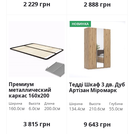
2 229 грн
2 888 грн
НОВИНКА
Премиум
Тедді Шкаф 3 дв. Дуб
металлический
Артізан Міромарк
каркас 160х200
Миромарк
Ширина
Высота
Длина
Ширина
Высота
Глубина
160.0см
6.0см
200.0см
134.4см
210.6см
55.0см
3 815 грн
9 643 грн