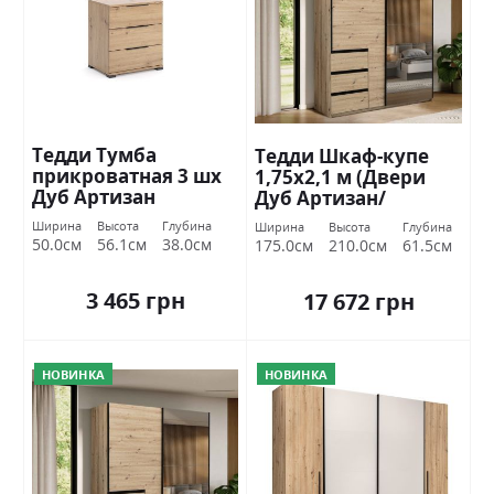
Тедди Тумба
Тедди Шкаф-купе
прикроватная 3 шх
1,75х2,1 м (Двери
Дуб Артизан
Дуб Артизан/
Миромарк
Зеркало) Миромарк
Ширина
Высота
Глубина
Ширина
Высота
Глубина
50.0см
56.1см
38.0см
175.0см
210.0см
61.5см
3 465 грн
17 672 грн
НОВИНКА
НОВИНКА