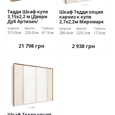
Тедди Шкаф-купе
Шкаф Тедди опция
3,15х2,2 м (Двери
карниз к купе
Дуб Артизан/
2,7х2,2м Миромарк
Кашемир)
Ширина
Высота
Глубина
Ширина
Высота
Глубина
Миромарк
315.0см
220.0см
61.5см
280.6см
229.2см
17.0см
21 798 грн
2 938 грн
Шкаф Тедди опция