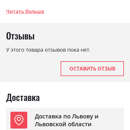
Фабрика:
Міромарк
Читать больше
Цвет (Фасад):
дуб артізан
Цвет (Корпус):
дуб артізан
Цвет материала
дуб артізан
Отзывы
Стиль
мінімалізм, модерн
У этого товара отзывов пока нет.
Материал
ламінована ДСП
ОСТАВИТЬ ОТЗЫВ
Доставка
Доставка по Львову и
Львовской области