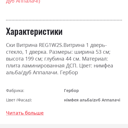
дуб Аппалачі)
Характеристики
Ски Витрина REG1W2S.Витрина 1 дверь-
стекло, 1 дверка. Размеры: ширина 53 см;
высота 199 см; глубина 44 см. Материал:
плита ламинированная ДСП. Цвет: нимфеа
альба/дуб Аппалачи. Гербор
Фабрика:
Гербор
Цвет (Фасад):
німфея альба/дуб Аппалачі
Цвет (Корпус):
німфея альба/дуб Аппалачі
Читать больше
Цвет материала
німфея альба/дуб Аппалачі