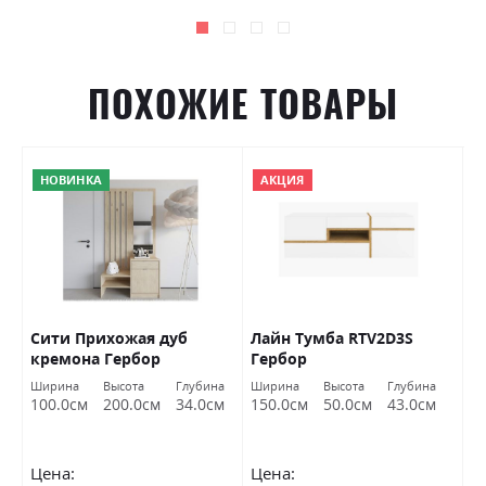
ПОХОЖИЕ ТОВАРЫ
НОВИНКА
АКЦИЯ
Сити Прихожая дуб
Лайн Тумба RTV2D3S
М
кремона Гербор
Гербор
Г
Ширина
Высота
Глубина
Ширина
Высота
Глубина
С
100.0см
200.0см
34.0см
150.0см
50.0см
43.0см
Цена:
Цена:
Ц