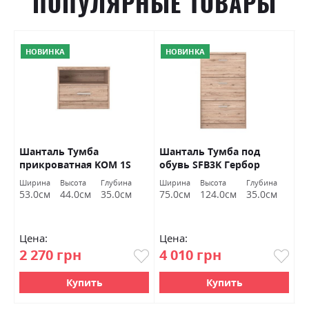
ПОПУЛЯРНЫЕ ТОВАРЫ
НОВИНКА
НОВИНКА
р
Шанталь Тумба
Шанталь Тумба под
Ш
прикроватная KOM 1S
обувь SFB3K Гербор
о
Гербор
а
Ширина
Высота
Глубина
Ширина
Высота
Глубина
Ш
м
53.0см
44.0см
35.0см
75.0см
124.0см
35.0см
7
Цена:
Цена:
Ц
2 270 грн
4 010 грн
2
Купить
Купить