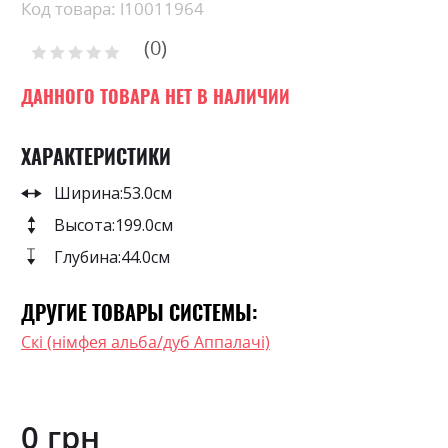
Skip
Код товара: l10011964
to
0
the
Рейтинг:
0
100
beginning
% of
of
ДАННОГО ТОВАРА НЕТ В НАЛИЧИИ
the
images
ХАРАКТЕРИСТИКИ
gallery
Ширина:
53.0см
Высота:
199.0см
Глубина:
44.0см
ДРУГИЕ ТОВАРЫ СИСТЕМЫ:
Скі (німфея альба/дуб Аппалачі)
0 грн