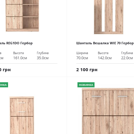
ль REG1DO Гербор
Шанталь Вешалка WIE 70 Гербор
а
Высота
Глубина
Ширина
Высота
Глубина
см
161.0см
35.0см
70.0см
142.0см
22.0см
0 грн
2 100 грн
ИНКА
НОВИНКА