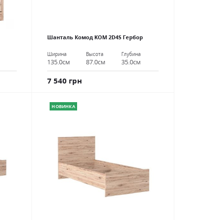
Шанталь Комод KOM 2D4S Гербор
Ширина
Высота
Глубина
135.0см
87.0см
35.0см
7 540 грн
НОВИНКА