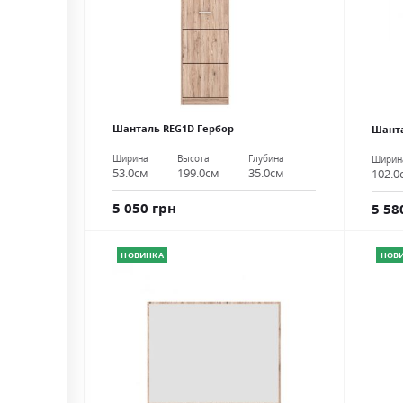
Шанталь REG1D Гербор
Шанта
Ширина
Высота
Глубина
Ширин
53.0см
199.0см
35.0см
102.0
5 050 грн
5 58
НОВИНКА
НОВ