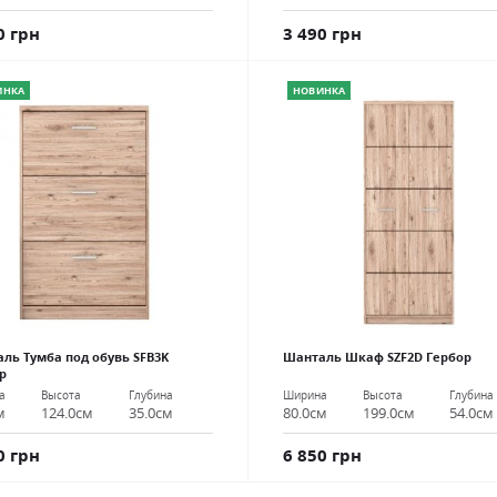
0 грн
3 490 грн
ИНКА
НОВИНКА
ль Тумба под обувь SFB3K
Шанталь Шкаф SZF2D Гербор
р
Ширина
Высота
Глубина
а
Высота
Глубина
80.0см
199.0см
54.0см
м
124.0см
35.0см
6 850 грн
0 грн