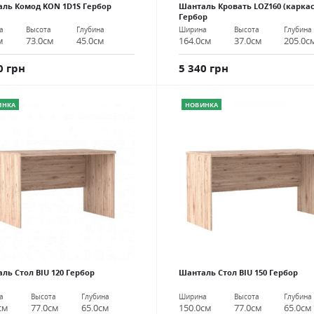
ль Комод KON 1D1S Гербор
Шанталь Кровать LOZ160 (каркас
Гербор
а
Высота
Глубина
Ширина
Высота
Глубина
м
73.0см
45.0см
164.0см
37.0см
205.0с
0 грн
5 340 грн
ИНКА
НОВИНКА
ль Стол BIU 120 Гербор
Шанталь Стол BIU 150 Гербор
а
Высота
Глубина
Ширина
Высота
Глубина
см
77.0см
65.0см
150.0см
77.0см
65.0см