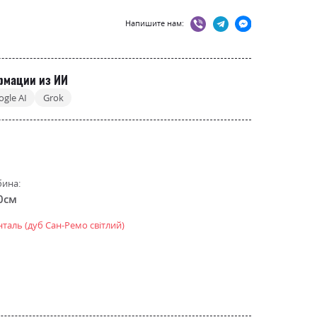
Напишите нам:
рмации из ИИ
ogle AI
Grok
бина:
0см
таль (дуб Сан-Ремо світлий)