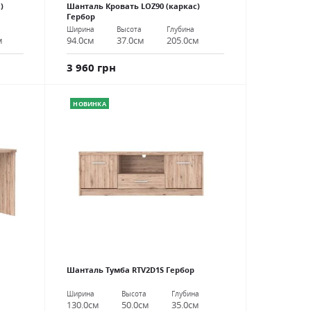
)
Шанталь Кровать LOZ90 (каркас)
Гербор
Ширина
Высота
Глубина
м
94.0см
37.0см
205.0см
3 960 грн
НОВИНКА
Шанталь Тумба RTV2D1S Гербор
Ширина
Высота
Глубина
130.0см
50.0см
35.0см