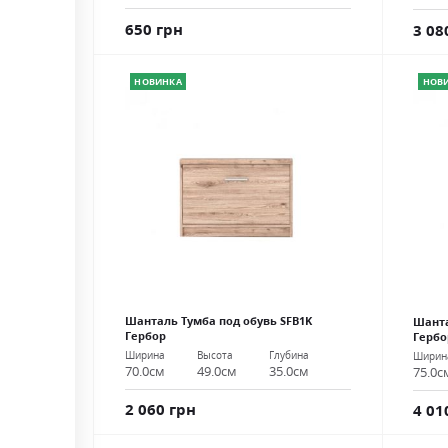
650 грн
3 08
НОВИНКА
НОВ
Шанталь Тумба под обувь SFB1K
Шанта
Гербор
Гербо
Ширина
Высота
Глубина
Ширин
70.0см
49.0см
35.0см
75.0с
2 060 грн
4 01