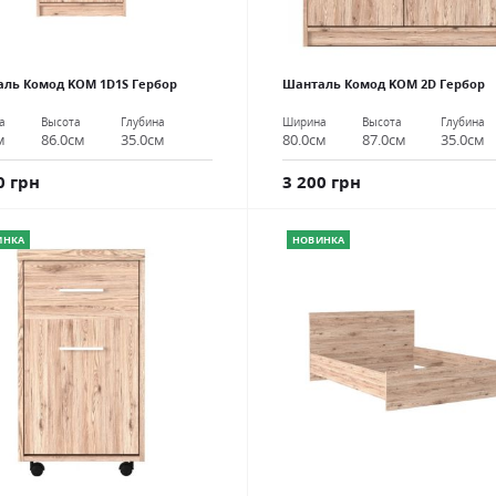
ль Комод KOM 1D1S Гербор
Шанталь Комод KOM 2D Гербор
а
Высота
Глубина
Ширина
Высота
Глубина
м
86.0см
35.0см
80.0см
87.0см
35.0см
0 грн
3 200 грн
ИНКА
НОВИНКА