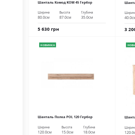
Шанталь Комод KOM 4S Гербор
Шанта
Ширина
Высота
Глубина
Ширин
80.0см
87.0см
35.0см
40.0с
5 630 грн
3 20
НОВИНКА
НОВ
Шанталь Полка POL 120 Гербор
Шанта
Ширина
Высота
Глубина
Ширин
120.0см
15.0см
18.0см
120.0