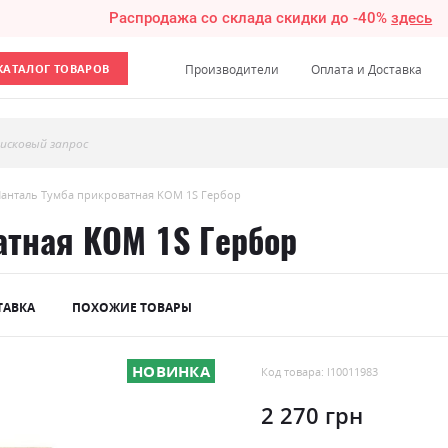
Распродажа со склада скидки до -40%
здесь
КАТАЛОГ ТОВАРОВ
Производители
Оплата и Доставка
исковый запрос
анталь Тумба прикроватная KOM 1S Гербор
атная KOM 1S Гербор
ТАВКА
ПОХОЖИЕ ТОВАРЫ
НОВИНКА
Код товара: l10011983
2 270 грн