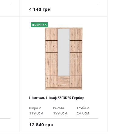
4 140 грн
НОВИНКА
Шанталь Шкаф SZF3D2S Гербор
Ширина
Высота
Глубина
119.0см
199.0см
54.0см
12 840 грн