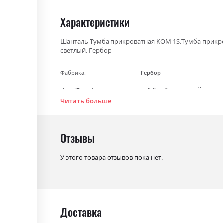
the
beginning
Характеристики
of
the
Шанталь Тумба прикроватная KOM 1S.Тумба прикрова
светлый. Гербор
images
gallery
Фабрика:
Гербор
Цвет (Фасад):
дуб Сан-Ремо світлий
Читать больше
Цвет (Корпус):
дуб Сан-Ремо світлий
Цвет материала
дуб Сан-Ремо світлий
Отзывы
Стиль
мінімалізм, модерн
Материал
ламінована ДСП
У этого товара отзывов пока нет.
Доставка