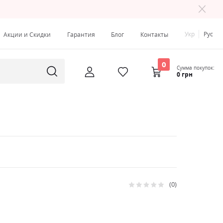
Укр
Рус
Акции и Скидки
Гарантия
Блог
Контакты
0
Сумма покупок:
0 грн
0
Рейтинг:
0
100
% of