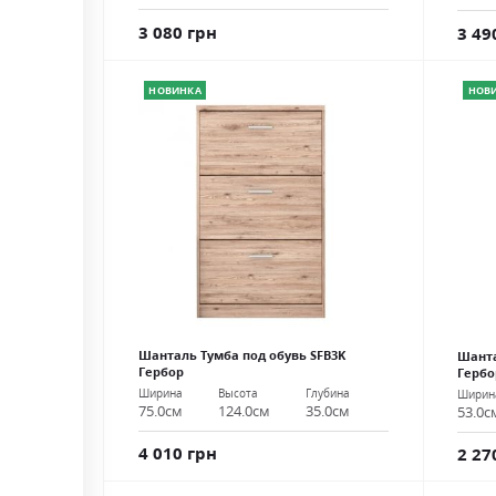
3 080 грн
3 49
НОВИНКА
НОВ
Шанталь Тумба под обувь SFB3K
Шанта
Гербор
Гербо
Ширина
Высота
Глубина
Ширин
75.0см
124.0см
35.0см
53.0с
4 010 грн
2 27