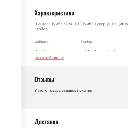
the
beginning
Характеристики
of
the
Шанталь Тумба KOM 1D1S.Тумба 1 дверца, 1 ящик.Раз
Гербор
images
gallery
Фабрика:
Гербор
Цвет (Фасад):
дуб Сан-Ремо світлий
Читать больше
Цвет (Корпус):
дуб Сан-Ремо світлий
Цвет материала
дуб Сан-Ремо світлий
Отзывы
Стиль
мінімалізм, модерн
Материал
ламінована ДСП
У этого товара отзывов пока нет.
Доставка