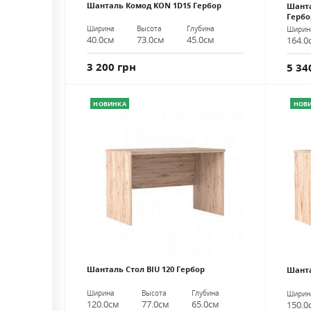
Шанталь Комод KON 1D1S Гербор
Шанта
Гербо
Ширина
Высота
Глубина
Ширин
40.0см
73.0см
45.0см
164.0
3 200 грн
5 34
НОВИНКА
НОВ
Шанталь Стол BIU 120 Гербор
Шанта
Ширина
Высота
Глубина
Ширин
120.0см
77.0см
65.0см
150.0