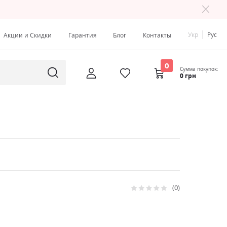
Укр
Рус
Акции и Скидки
Гарантия
Блог
Контакты
0
Сумма покупок:
0 грн
0
Рейтинг:
0
100
% of