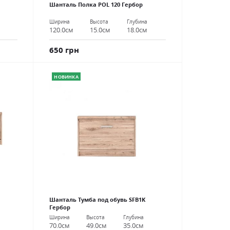
Шанталь Полка POL 120 Гербор
Ширина
Высота
Глубина
120.0см
15.0см
18.0см
650 грн
НОВИНКА
Шанталь Тумба под обувь SFB1K
Гербор
Ширина
Высота
Глубина
70.0см
49.0см
35.0см