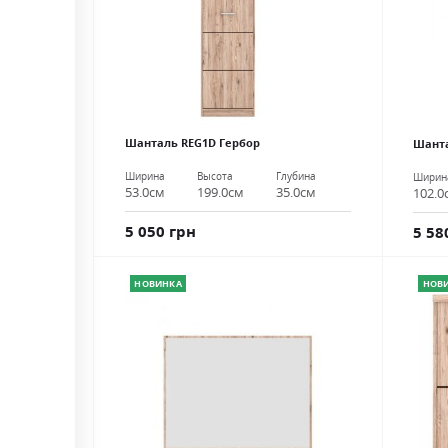
Шанталь REG1D Гербор
Шанта
Ширина
Высота
Глубина
Ширин
53.0см
199.0см
35.0см
102.0
5 050 грн
5 58
НОВИНКА
НОВ