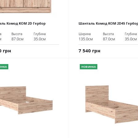
ль Комод KOM 2D Гербор
Шанталь Комод KOM 2D4S Гербо
а
Высота
Глубина
Ширина
Высота
Глубина
м
87.0см
35.0см
135.0см
87.0см
35.0см
0 грн
7 540 грн
ИНКА
НОВИНКА