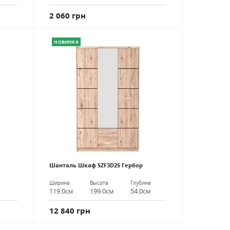
2 060 грн
НОВИНКА
Шанталь Шкаф SZF3D2S Гербор
Ширина
Высота
Глубина
119.0см
199.0см
54.0см
12 840 грн