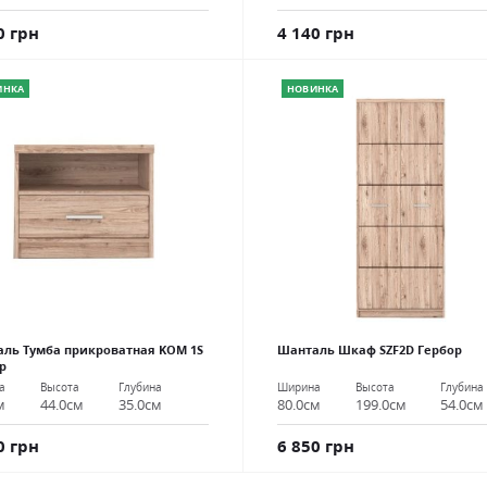
0 грн
4 140 грн
ИНКА
НОВИНКА
ль Тумба прикроватная KOM 1S
Шанталь Шкаф SZF2D Гербор
р
Ширина
Высота
Глубина
а
Высота
Глубина
80.0см
199.0см
54.0см
м
44.0см
35.0см
6 850 грн
0 грн