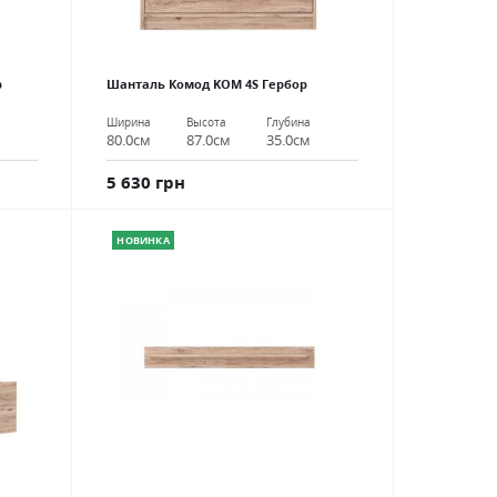
р
Шанталь Комод KOM 4S Гербор
Ширина
Высота
Глубина
80.0см
87.0см
35.0см
5 630 грн
НОВИНКА