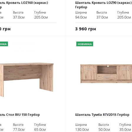
ль Кровать LOZ160 (каркас)
Шанталь Кровать LOZ90 (каркас)
р
Гербор
а
Высота
Глубина
Ширина
Высота
Глубина
см
37.0см
205.0см
94.0см
37.0см
205.0см
0 грн
3 960 грн
ИНКА
НОВИНКА
ль Стол BIU 150 Гербор
Шанталь Тумба RTV2D1S Гербор
а
Высота
Глубина
Ширина
Высота
Глубина
см
77.0см
65.0см
130.0см
50.0см
35.0см