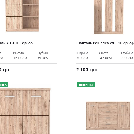
ль REG1DO Гербор
Шанталь Вешалка WIE 70 Гербор
а
Высота
Глубина
Ширина
Высота
Глубина
см
161.0см
35.0см
70.0см
142.0см
22.0см
0 грн
2 100 грн
ИНКА
НОВИНКА