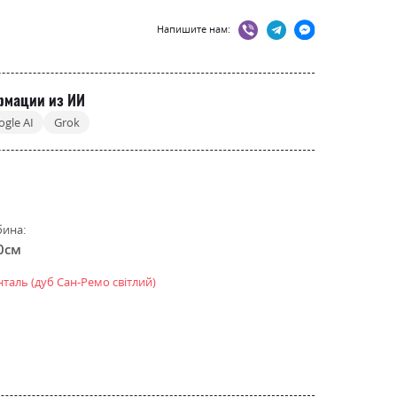
Напишите нам:
рмации из ИИ
ogle AI
Grok
бина:
0см
таль (дуб Сан-Ремо світлий)