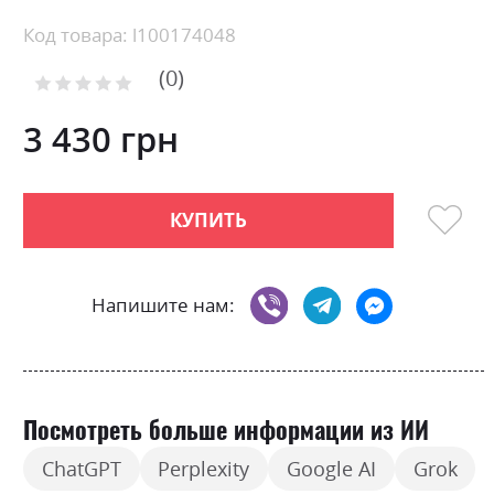
Skip
Код товара: l100174048
to
0
the
Рейтинг:
0
100
beginning
% of
of
3 430 грн
the
images
gallery
КУПИТЬ
Напишите нам:
Посмотреть больше информации из ИИ
ChatGPT
Perplexity
Google AI
Grok